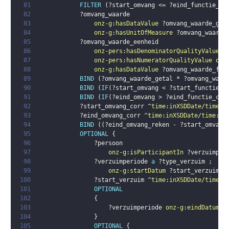
81
FILTER
(
?start_omvang
 <= 
?eind_functie_co
82
?omvang_waarde
83
onz-g
:
hasDataValue
?omvang_waarde_get
84
onz-g
:
hasUnitOfMeasure
?omvang_waarde
85
?omvang_waarde_eenheid
86
onz-pers
:
hasDenominatorQualityValue
o
87
onz-pers
:
hasNumeratorQualityValue
onz
88
onz-g
:
hasDataValue
?omvang_waarde_fac
89
BIND
(
?omvang_waarde_getal
 * 
?omvang_waar
90
BIND
(
IF
(
?start_omvang
 < 
?start_functie_c
91
BIND
(
IF
(
?eind_omvang
 > 
?eind_functie_cor
92
?start_omvang_corr
 ^
time
:
inXSDDate
/
time
:
i
93
?eind_omvang_corr
 ^
time
:
inXSDDate
/
time
:
in
94
BIND
(
(
?eind_omvang_reken
 - 
?start_omvang
95
OPTIONAL
{
96
?persoon
97
onz-g
:
isParticipantIn
?verzuimper
98
?verzuimperiode
a
?type_verzuim
;
99
onz-g
:
startDatum
?start_verzuim
.
100
?start_verzuim
 ^
time
:
inXSDDate
/
time
:
i
101
OPTIONAL
102
{
103
?verzuimperiode
onz-g
:
eindDatum
?
104
}
105
OPTIONAL
{