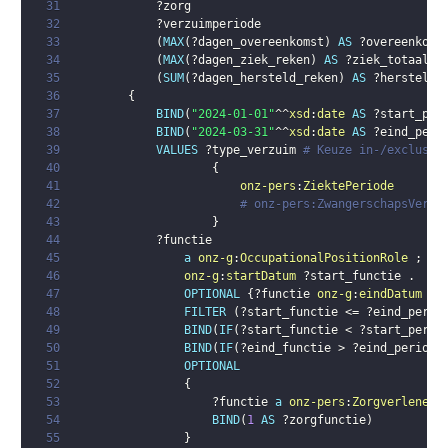
31
?zorg
32
?verzuimperiode
33
(
MAX
(
?dagen_overeenkomst
)
AS
?overeenkoms
34
(
MAX
(
?dagen_ziek_reken
)
AS
?ziek_totaal_t
35
(
SUM
(
?dagen_hersteld_reken
)
AS
?hersteld_
36
{
37
BIND
(
"2024-01-01"
^^
xsd
:
date
AS
?start_per
38
BIND
(
"2024-03-31"
^^
xsd
:
date
AS
?eind_peri
39
VALUES
?type_verzuim
# Keuze in-/exclusie
40
{
41
onz-pers
:
ZiektePeriode
42
# onz-pers:ZwangerschapsVerlo
43
}
44
?functie
45
a
onz-g
:
OccupationalPositionRole
;
46
onz-g
:
startDatum
?start_functie
.
47
OPTIONAL
{
?functie
onz-g
:
eindDatum
?e
48
FILTER
(
?start_functie
 <= 
?eind_perio
49
BIND
(
IF
(
?start_functie
 < 
?start_perio
50
BIND
(
IF
(
?eind_functie
 > 
?eind_periode
51
OPTIONAL
52
{
53
?functie
a
onz-pers
:
ZorgverlenerF
54
BIND
(
1
AS
?zorgfunctie
)
55
}