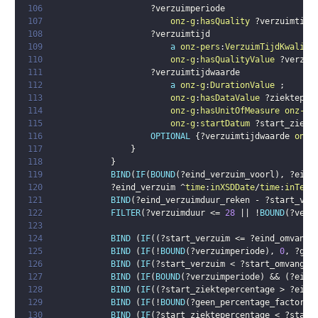
106
?verzuimperiode
107
onz-g
:
hasQuality
?verzuimtijd
108
?verzuimtijd
109
a
onz-pers
:
VerzuimTijdKwalite
110
onz-g
:
hasQualityValue
?verzui
111
?verzuimtijdwaarde
112
a
onz-g
:
DurationValue
;
113
onz-g
:
hasDataValue
?ziekteper
114
onz-g
:
hasUnitOfMeasure
onz-g
:
115
onz-g
:
startDatum
?start_ziekt
116
OPTIONAL
{
?verzuimtijdwaarde
onz-
117
}
118
}
119
BIND
(
IF
(
BOUND
(
?eind_verzuim_voorl
)
,
?eind
120
?eind_verzuim
 ^
time
:
inXSDDate
/
time
:
inTemp
121
BIND
(
?eind_verzuimduur_reken
 - 
?start_ver
122
FILTER
(
?verzuimduur
 <= 
28
 || !
BOUND
(
?verz
123
124
BIND
(
IF
(
(
?start_verzuim
 <= 
?eind_omvang_
125
BIND
(
IF
(
!
BOUND
(
?verzuimperiode
)
,
0
,
?gee
126
BIND
(
IF
(
?start_verzuim
 < 
?start_omvang_c
127
BIND
(
IF
(
BOUND
(
?verzuimperiode
)
 && 
(
?eind
128
BIND
(
IF
(
(
?start_ziektepercentage
 > 
?eind
129
BIND
(
IF
(
!
BOUND
(
?geen_percentage_factor
)
,
130
BIND
(
IF
(
?start_ziektepercentage
 < 
?start