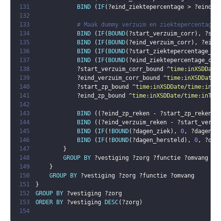
131
BIND
(
IF
(
?eind_ziektepercentage
 > 
?eind_v
132
133
# Maak dummy verzuim en ziektepercentage 
134
BIND
(
IF
(
BOUND
(
?start_verzuim_corr
)
,
?sta
135
BIND
(
IF
(
BOUND
(
?eind_verzuim_corr
)
,
?eind
136
BIND
(
IF
(
BOUND
(
?start_ziektepercentage_co
137
BIND
(
IF
(
BOUND
(
?eind_ziektepercentage_cor
138
?start_verzuim_corr_bound
 ^
time
:
inXSDDate
139
?eind_verzuim_corr_bound
 ^
time
:
inXSDDate
/
140
?start_zp_bound
 ^
time
:
inXSDDate
/
time
:
inTe
141
?eind_zp_bound
 ^
time
:
inXSDDate
/
time
:
inTem
142
143
BIND
(
(
?eind_zp_reken
 - 
?start_zp_reken
 +
144
BIND
(
(
?eind_verzuim_reken
 - 
?start_verzu
145
BIND
(
IF
(
!
BOUND
(
?dagen_ziek
)
,
0
,
?dagen_z
146
BIND
(
IF
(
!
BOUND
(
?dagen_hersteld
)
,
0
,
?dag
147
}
148
GROUP
BY
?vestiging
?zorg
?functie
?omvang
?v
149
}
150
GROUP
BY
?vestiging
?zorg
?functie
?omvang
151
}
152
GROUP
BY
?vestiging
?zorg
153
ORDER
BY
?vestiging
DESC
(
?zorg
)
154