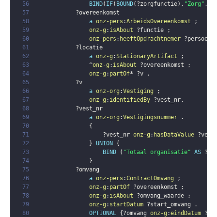
56
BIND
(
IF
(
BOUND
(
?zorgfunctie
)
,
"Zorg"
,
"N
57
?overeenkomst
58
a
onz-pers
:
ArbeidsOvereenkomst
;
59
onz-g
:
isAbout
?functie
;
60
onz-pers
:
heeftOpdrachtnemer
?persoon
61
?locatie
62
a
onz-g
:
StationaryArtifact
;
63
                ^
onz-g
:
isAbout
?overeenkomst
;
64
onz-g
:
partOf
* 
?v
.
65
?v
66
a
onz-org
:
Vestiging
;
67
onz-g
:
identifiedBy
?vest_nr
.
68
?vest_nr
69
a
onz-org
:
Vestigingsnummer
.
70
{
71
?vest_nr
onz-g
:
hasDataValue
?vest
72
}
UNION
{
73
BIND
(
"Totaal organisatie"
AS
?ve
74
}
75
?omvang
76
a
onz-pers
:
ContractOmvang
;
77
onz-g
:
partOf
?overeenkomst
;
78
onz-g
:
isAbout
?omvang_waarde
;
79
onz-g
:
startDatum
?start_omvang
.
80
OPTIONAL
{
?omvang
onz-g
:
eindDatum
?ei