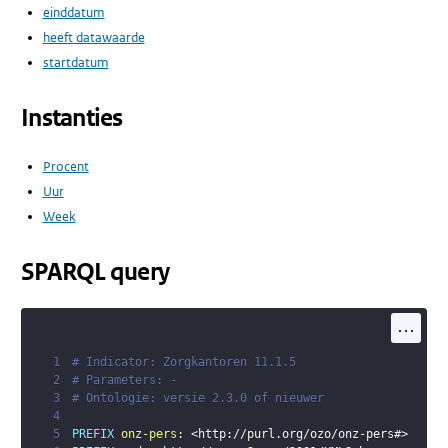
einddatum
heeft datawaarde
startdatum
Instanties
Procent
Uur
Week
SPARQL query
...
1
# Indicator: Zorgkantoren 11.1.5
2
# Parameters: -
3
# Ontologie: versie 2.3.0 of nieuwer
4
5
PREFIX
onz-pers
:
<
http://purl.org/ozo/onz-pers#
>