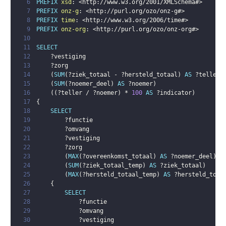
6
PREFIX
xsd
:
<
http://www.w3.org/2001/XMLSchema#
>
7
PREFIX
onz-g
:
<
http://purl.org/ozo/onz-g#
>
8
PREFIX
time
:
<
http://www.w3.org/2006/time#
>
9
PREFIX
onz-org
:
<
http://purl.org/ozo/onz-org#
>
10
11
SELECT
12
?vestiging
13
?zorg
14
(
SUM
(
?ziek_totaal
 - 
?hersteld_totaal
)
AS
?teller
)
15
(
SUM
(
?noemer_deel
)
AS
?noemer
)
16
(
(
?teller
 / 
?noemer
)
 * 
100
AS
?indicator
)
17
{
18
SELECT
19
?functie
20
?omvang
21
?vestiging
22
?zorg
23
(
MAX
(
?overeenkomst_totaal
)
AS
?noemer_deel
)
24
(
SUM
(
?ziek_totaal_temp
)
AS
?ziek_totaal
)
25
(
MAX
(
?hersteld_totaal_temp
)
AS
?hersteld_tota
26
{
27
SELECT
28
?functie
29
?omvang
30
?vestiging