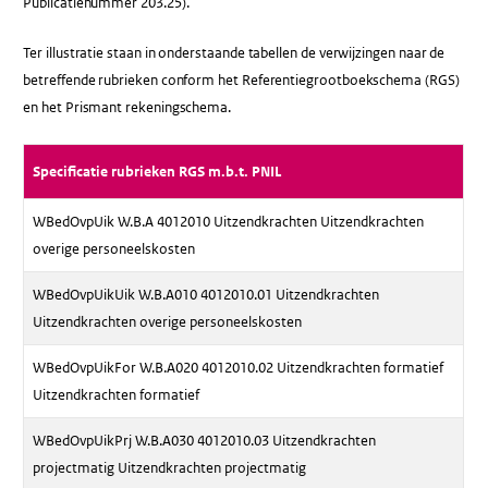
Publicatienummer 203.25).
Ter illustratie staan in onderstaande tabellen de verwijzingen naar de
betreffende rubrieken conform het Referentiegrootboekschema (RGS)
en het Prismant rekeningschema.
Specificatie rubrieken RGS m.b.t. PNIL
WBedOvpUik W.B.A 4012010 Uitzendkrachten Uitzendkrachten
overige personeelskosten
WBedOvpUikUik W.B.A010 4012010.01 Uitzendkrachten
Uitzendkrachten overige personeelskosten
WBedOvpUikFor W.B.A020 4012010.02 Uitzendkrachten formatief
Uitzendkrachten formatief
WBedOvpUikPrj W.B.A030 4012010.03 Uitzendkrachten
projectmatig Uitzendkrachten projectmatig