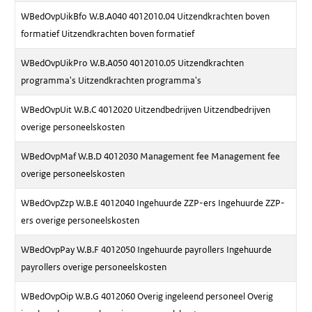
WBedOvpUikBfo W.B.A040 4012010.04 Uitzendkrachten boven
formatief Uitzendkrachten boven formatief
WBedOvpUikPro W.B.A050 4012010.05 Uitzendkrachten
programma's Uitzendkrachten programma's
WBedOvpUit W.B.C 4012020 Uitzendbedrijven Uitzendbedrijven
overige personeelskosten
WBedOvpMaf W.B.D 4012030 Management fee Management fee
overige personeelskosten
WBedOvpZzp W.B.E 4012040 Ingehuurde ZZP-ers Ingehuurde ZZP-
ers overige personeelskosten
WBedOvpPay W.B.F 4012050 Ingehuurde payrollers Ingehuurde
payrollers overige personeelskosten
WBedOvpOip W.B.G 4012060 Overig ingeleend personeel Overig