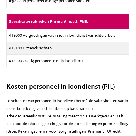
ingeleend personeel overige personeelskosten
Specificatie rubrieken Prismant m.b.t. PNIL
418000 Vergoedingen voor niet in loondienst verrichte arbeid
418100 Uitzendkrachten
418200 Overig personeel niet in loondienst
Kosten personeel in loondienst (PIL)
Loonkosten van personeel in loondienst betreft de salariskosten van in
dienstbetrekking verrichte arbeid op basis van een
arbeidsovereenkomst. De instelling treedt op als werkgever en is uit
dien hoofde inhoudingsplichtig voor de loonbelasting en premieheffing.
(Bron: Rekeningschema-voor-zorginstellingen-Prismant - Utrecht,