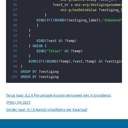
86
?vest_nr
a
onz-org
:
Vestigingsnummer
;
87
onz-g
:
hasDataValue
?vestiging_lab
88
}
89
BIND
(
IF
(
!
BOUND
(
?vestiging_label
)
,
"Onbekend"
,
?
90
}
91
}
92
{
93
BIND
(
?vest
AS
?temp
)
94
}
UNION
{
95
BIND
(
"Totaal"
AS
?temp
)
96
}
97
BIND
(
IF
(
!
BOUND
(
?temp
)
,
?vest
,
?temp
)
AS
?vestiging
)
98
}
99
GROUP
BY
?vestiging
100
ORDER
BY
?vestiging
Terug naar:
8.2.4 Percentage kosten personeel niet in loondienst
(PNIL) Q4 2023
Verder naar:
9.1.0 Aantal vrijwilligers per kwartaal