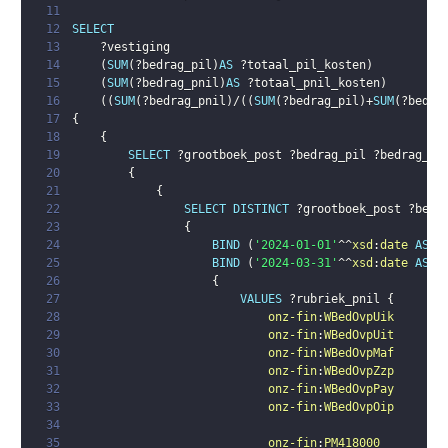
11
12
SELECT
13
?vestiging
14
(
SUM
(
?bedrag_pil
)
AS
?totaal_pil_kosten
)
15
(
SUM
(
?bedrag_pnil
)
AS
?totaal_pnil_kosten
)
16
(
(
SUM
(
?bedrag_pnil
)
/
(
(
SUM
(
?bedrag_pil
)
+
SUM
(
?bedra
17
{
18
{
19
SELECT
?grootboek_post
?bedrag_pil
?bedrag_pn
20
{
21
{
22
SELECT
DISTINCT
?grootboek_post
?bedr
23
{
24
BIND
(
'2024-01-01'
^^
xsd
:
date
AS
?
25
BIND
(
'2024-03-31'
^^
xsd
:
date
AS
?
26
{
27
VALUES
?rubriek_pnil
{
28
onz-fin
:
WBedOvpUik
29
onz-fin
:
WBedOvpUit
30
onz-fin
:
WBedOvpMaf
31
onz-fin
:
WBedOvpZzp
32
onz-fin
:
WBedOvpPay
33
onz-fin
:
WBedOvpOip
34
35
onz-fin
:
PM418000