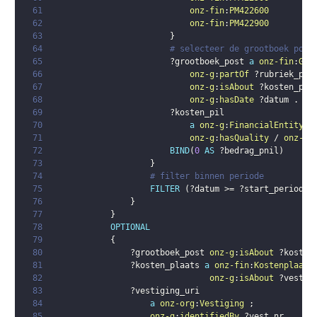
61
onz-fin
:
PM422600
62
onz-fin
:
PM422900
63
}
64
# selecteer de grootboek post
65
?grootboek_post
a
onz-fin
:
Gro
66
onz-g
:
partOf
?rubriek_pil
67
onz-g
:
isAbout
?kosten_pil
68
onz-g
:
hasDate
?datum
.
69
?kosten_pil
70
a
onz-g
:
FinancialEntity
;
71
onz-g
:
hasQuality
 / 
onz-g
:
72
BIND
(
0
AS
?bedrag_pnil
)
73
}
74
# filter binnen periode
75
FILTER
(
?datum
 >= 
?start_periode
 
76
}
77
}
78
OPTIONAL
79
{
80
?grootboek_post
onz-g
:
isAbout
?kosten
81
?kosten_plaats
a
onz-fin
:
Kostenplaats
82
onz-g
:
isAbout
?vestig
83
?vestiging_uri
84
a
onz-org
:
Vestiging
;
85
onz-g
:
identifiedBy
?vest_nr
.