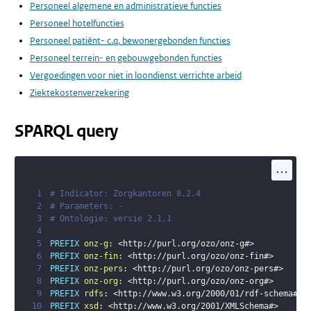
Personeel algemene en administratieve functies
Personeel hotelfuncties
Personeel patiënt- c.q. bewonergebonden functies
Personeel terrein- en gebouwgebonden functies
Vergoedingen voor niet in loondienst verrichte arbeid
Ziektekostenverzekering
SPARQL query
...
1
# Indicator: Zorgkantoren 8.2.4
2
# Parameters: -
3
# Ontologie: versie 2.1.1
4
5
PREFIX
onz-g
:
<
http://purl.org/ozo/onz-g#
>
6
PREFIX
onz-fin
:
<
http://purl.org/ozo/onz-fin#
>
7
PREFIX
onz-pers
:
<
http://purl.org/ozo/onz-pers#
>
8
PREFIX
onz-org
:
<
http://purl.org/ozo/onz-org#
>
9
PREFIX
rdfs
:
<
http://www.w3.org/2000/01/rdf-schema#
>
10
PREFIX
xsd
:
<
http://www.w3.org/2001/XMLSchema#
>