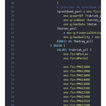
36
}
37
# selecteer de grootboek post
38
?grootboek_post
a
onz-fin
:
Gro
39
onz-g
:
partOf
?rubriek_pni
40
onz-g
:
isAbout
?kosten_pni
41
onz-g
:
hasDate
?datum
.
42
?kosten_pnil
43
a
onz-g
:
FinancialEntity
;
44
onz-g
:
hasQuality
 / 
onz-g
:
45
BIND
(
0
AS
?bedrag_pil
)
46
}
UNION
{
47
VALUES
?rubriek_pil
{
48
onz-fin
:
WPerLes
49
onz-fin
:
WPerSol
50
51
onz-fin
:
PM411000
52
onz-fin
:
PM412000
53
onz-fin
:
PM413000
54
onz-fin
:
PM414000
55
onz-fin
:
PM415000
56
onz-fin
:
PM422100
57
onz-fin
:
PM422300
58
onz-fin
:
PM422400
59
onz-fin
:
PM422410
60
onz-fin
:
PM422500