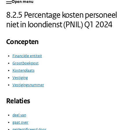
Open menu
8.2.5 Percentage kosten personeel
niet in loondienst (PNIL) Q1 2024
Concepten
Financiële entiteit
Grootboekpost
Kostenplaats
Vestiging
Vestigingsnummer
Relaties
deel van
gaat over
geïdentificeerd door