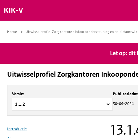
KIK-V
Home
Uitwisselprofiel Zorgkantoren Inkoopondersteuning en beleidsontwik
Let op: dit
Uitwisselprofiel Zorgkantoren Inkooponde
Over
Uitwisselprofiel Zorgkantoren 
Versie
:
Publicatieda
30-04-2024
13.1.
Introductie