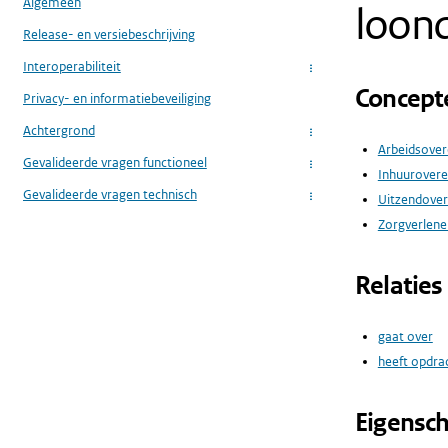
Algemeen
loond
Release- en versiebeschrijving
Interoperabiliteit
...
Concept
Privacy- en informatiebeveiliging
Achtergrond
...
Arbeidsove
Gevalideerde vragen functioneel
...
Inhuurover
Gevalideerde vragen technisch
Uitzendove
...
Zorgverlener
Relaties
gaat over
heeft opdr
Eigensc