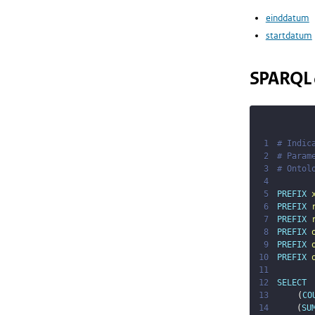
einddatum
startdatum
SPARQL 
1
# Indic
2
# Param
3
# Ontol
4
5
PREFIX
6
PREFIX
7
PREFIX
8
PREFIX
9
PREFIX
10
PREFIX
11
12
SELECT
13
(
CO
14
(
SU