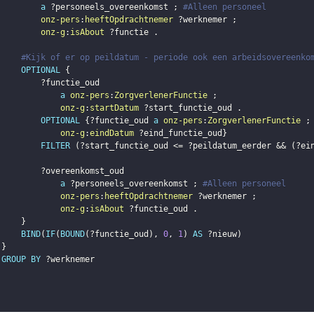
a
?personeels_overeenkomst
;
#Alleen personeel
onz-pers
:
heeftOpdrachtnemer
?werknemer
;
onz-g
:
isAbout
?functie
.
#Kijk of er op peildatum - periode ook een arbeidsovereenko
OPTIONAL
{
?functie_oud
a
onz-pers
:
ZorgverlenerFunctie
;
onz-g
:
startDatum
?start_functie_oud
.
OPTIONAL
{
?functie_oud
a
onz-pers
:
ZorgverlenerFunctie
;
onz-g
:
eindDatum
?eind_functie_oud
}
FILTER
(
?start_functie_oud
 <= 
?peildatum_eerder
 && 
(
?ei
?overeenkomst_oud
a
?personeels_overeenkomst
;
#Alleen personeel
onz-pers
:
heeftOpdrachtnemer
?werknemer
;
onz-g
:
isAbout
?functie_oud
.
}
BIND
(
IF
(
BOUND
(
?functie_oud
)
,
0
,
1
)
AS
?nieuw
)
}
GROUP
BY
?werknemer