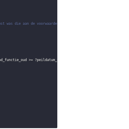
mst was die aan de voorwaarden voldoet
nd_functie_oud
 >= 
?peildatum_eerder
 || !
BOUND
(
?eind_functie_oud
)