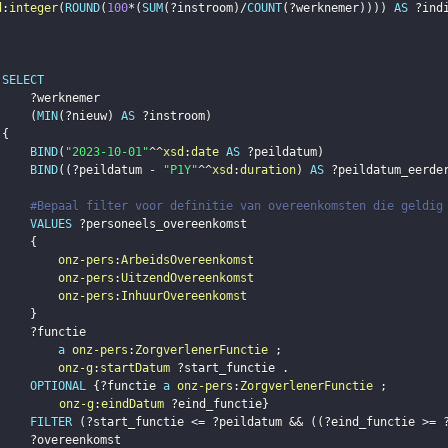
d
:
integer
(
ROUND
(
100
*
(
SUM
(
?instroom
)
/
COUNT
(
?werknemer
)
)
)
)
AS
?ind
SELECT
?werknemer
(
MIN
(
?nieuw
)
AS
?instroom
)
{
BIND
(
"2023-10-01"
^^
xsd
:
date
AS
?peildatum
)
BIND
(
(
?peildatum
 - 
"P1Y"
^^
xsd
:
duration
)
AS
?peildatum_eerde
#Bepaal filter voor definitie van overeenkomsten die geldig
VALUES
?personeels_overeenkomst
{
onz-pers
:
ArbeidsOvereenkomst
onz-pers
:
UitzendOvereenkomst
onz-pers
:
InhuurOvereenkomst
}
?functie
a
onz-pers
:
ZorgverlenerFunctie
;
onz-g
:
startDatum
?start_functie
.
OPTIONAL
{
?functie
a
onz-pers
:
ZorgverlenerFunctie
;
onz-g
:
eindDatum
?eind_functie
}
FILTER
(
?start_functie
 <= 
?peildatum
 && 
(
(
?eind_functie
 >= 
?overeenkomst