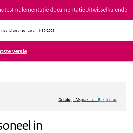
notes
Implementatie documentatie
Uitwisselkalender
in loondienst - peildatum 1-10-2023
atste versie
ng
...
Ontologie
Afsprakenset
Bekijk bron
soneel in