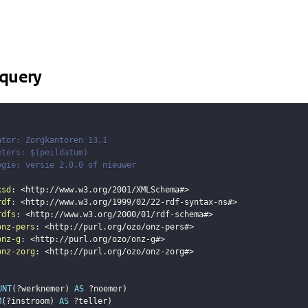
query
ator: Zorgkantoren 13.1
eters: $(peildatum)
ogie: versie 2.0.0 of nieuwer
xsd
:
<
http://www.w3.org/2001/XMLSchema#
>
rdf
:
<
http://www.w3.org/1999/02/22-rdf-syntax-ns#
>
rdfs
:
<
http://www.w3.org/2000/01/rdf-schema#
>
onz-pers
:
<
http://purl.org/ozo/onz-pers#
>
onz-g
:
<
http://purl.org/ozo/onz-g#
>
onz-zorg
:
<
http://purl.org/ozo/onz-zorg#
>
UNT
(
?werknemer
)
AS
?noemer
)
M
(
?instroom
)
AS
?teller
)