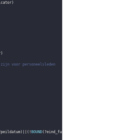
icator
)
r
)
 zijn voor personeelsleden
?peildatum
)
||
(
!
BOUND
(
?eind_functie
)
)
)
)