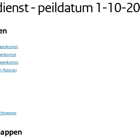
ienst - peildatum 1-10-2
en
reenkomst
eenkomst
reenkomst
 (functie)
achtnemer
happen