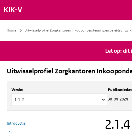
KIK-V
Home
Uitwisselprofiel Zorgkantoren Inkoopondersteuning en beleidsontwik
Let op: dit
Uitwisselprofiel Zorgkantoren Inkooponde
Over
Uitwisselprofiel Zorgkantoren 
Versie
:
Publicatieda
30-04-2024
2.1.4
Introductie