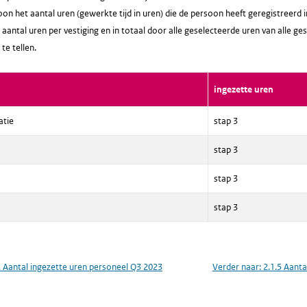
oon het aantal uren (gewerkte tijd in uren) die de persoon heeft geregistreerd i
aantal uren per vestiging en in totaal door alle geselecteerde uren van alle g
 te tellen.
ingezette uren
atie
stap 3
stap 3
stap 3
stap 3
2 Aantal ingezette uren personeel Q3 2023
Verder naar:
2.1.5 Aanta