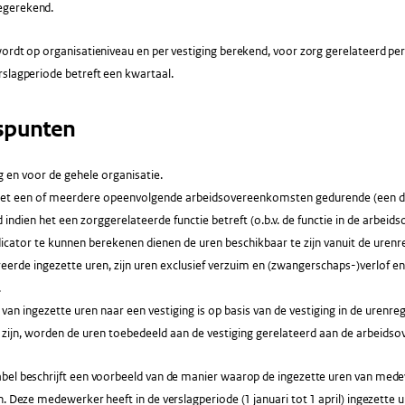
gerekend.
wordt op organisatieniveau en per vestiging berekend, voor zorg gerelateerd p
slagperiode betreft een kwartaal.
spunten
g en voor de gehele organisatie.
t een of meerdere opeenvolgende arbeidsovereenkomsten gedurende (een d
 indien het een zorggerelateerde functie betreft (o.b.v. de functie in de arbei
cator te kunnen berekenen dienen de uren beschikbaar te zijn vanuit de urenre
eerde ingezette uren, zijn uren exclusief verzuim en (zwangerschaps-)verlof en
.
van ingezette uren naar een vestiging is op basis van de vestiging in de urenregi
 zijn, worden de uren toebedeeld aan de vestiging gerelateerd aan de arbeids
bel beschrijft een voorbeeld van de manier waarop de ingezette uren van med
n. Deze medewerker heeft in de verslagperiode (1 januari tot 1 april) ingezette 