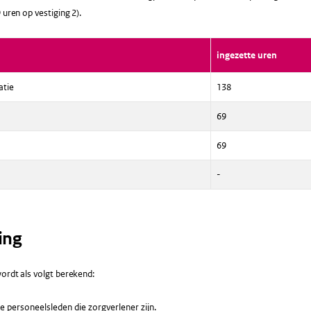
 uren op vestiging 2).
ingezette uren
atie
138
69
69
-
ing
ordt als volgt berekend:
le personeelsleden die zorgverlener zijn.