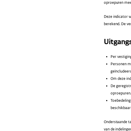
oproepuren mee
Deze indicator 
berekend. De ver
Uitgang
Per vestigin
Personen me
geïncludeerd
Om deze indi
De geregistr
oproepuren
Toebedeling 
beschikbaar
Onderstaande ta
van de indelinge