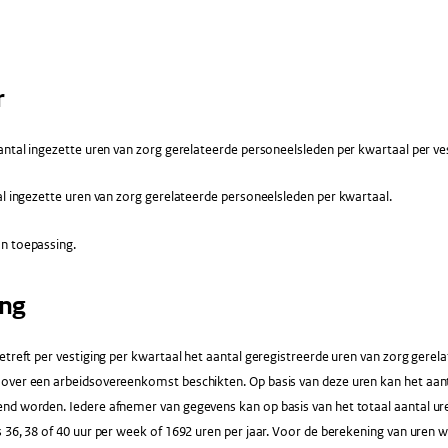
r
ntal ingezette uren van zorg gerelateerde personeelsleden per kwartaal per ves
l ingezette uren van zorg gerelateerde personeelsleden per kwartaal.
n toepassing.
ing
etreft per vestiging per kwartaal het aantal geregistreerde uren van zorg gerel
over een arbeidsovereenkomst beschikten. Op basis van deze uren kan het aanta
d worden. Iedere afnemer van gegevens kan op basis van het totaal aantal uren 
 36, 38 of 40 uur per week of 1692 uren per jaar. Voor de berekening van uren