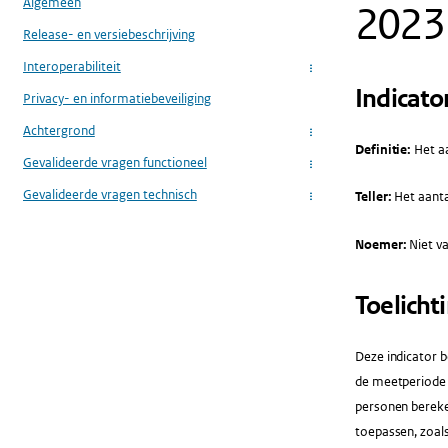
Algemeen
2023
Release- en versiebeschrijving
Interoperabiliteit
...
Indicato
Privacy- en informatiebeveiliging
Achtergrond
...
Definitie:
Het aa
Gevalideerde vragen functioneel
...
Gevalideerde vragen technisch
Teller:
Het aanta
...
Noemer:
Niet va
Toelicht
Deze indicator b
de meetperiode 
personen bereken
toepassen, zoals