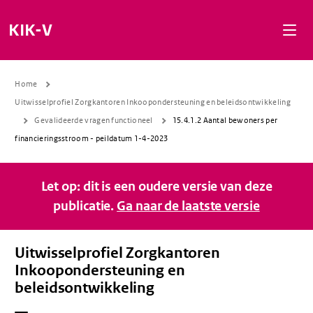
Naar de inhoud gaan
Naar de navigatie gaan
Naar de footer gaan
KIK-V
Home
Uitwisselprofiel Zorgkantoren Inkoopondersteuning en beleidsontwikkeling
Gevalideerde vragen functioneel
15.4.1.2 Aantal bewoners per
financieringsstroom - peildatum 1-4-2023
Let op: dit is een oudere versie van deze
publicatie.
Ga naar de laatste versie
Uitwisselprofiel Zorgkantoren
Inkoopondersteuning en
beleidsontwikkeling