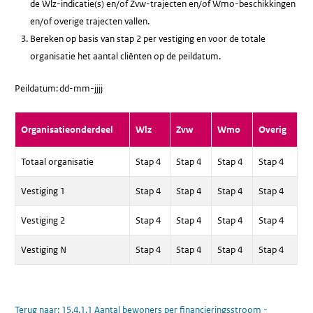
de Wlz-indicatie(s) en/of Zvw-trajecten en/of Wmo-beschikkingen
en/of overige trajecten vallen.
Bereken op basis van stap 2 per vestiging en voor de totale
organisatie het aantal cliënten op de peildatum.
Peildatum: dd-mm-jjjj
Organisatieonderdeel
Wlz
Zvw
Wmo
Overig
Totaal organisatie
Stap 4
Stap 4
Stap 4
Stap 4
Vestiging 1
Stap 4
Stap 4
Stap 4
Stap 4
Vestiging 2
Stap 4
Stap 4
Stap 4
Stap 4
Vestiging N
Stap 4
Stap 4
Stap 4
Stap 4
Terug naar:
15.4.1.1 Aantal bewoners per financieringsstroom -