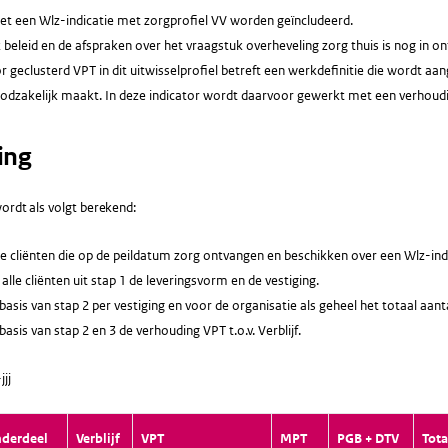
t een Wlz-indicatie met zorgprofiel VV worden geïncludeerd.
k beleid en de afspraken over het vraagstuk overheveling zorg thuis is nog in 
or geclusterd VPT in dit uitwisselprofiel betreft een werkdefinitie die wordt aan
oodzakelijk maakt. In deze indicator wordt daarvoor gewerkt met een verhoudi
ing
ordt als volgt berekend:
le cliënten die op de peildatum zorg ontvangen en beschikken over een Wlz-ind
alle cliënten uit stap 1 de leveringsvorm en de vestiging.
asis van stap 2 per vestiging en voor de organisatie als geheel het totaal aant
asis van stap 2 en 3 de verhouding VPT t.o.v. Verblijf.
jj
nderdeel
Verblijf
VPT
MPT
PGB + DTV
Tota