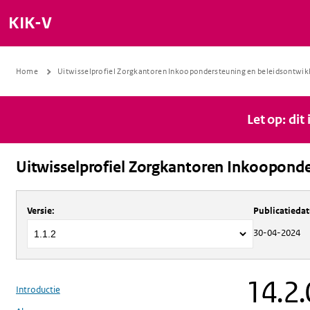
KIK-V
Home
Uitwisselprofiel Zorgkantoren Inkoopondersteuning en beleidsontwik
Let op: dit
Uitwisselprofiel Zorgkantoren Inkooponde
Over
Uitwisselprofiel Zorgkantoren 
Versie
:
Publicatieda
30-04-2024
14.2.
Introductie