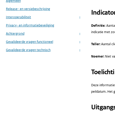
Algemeen
Release- en versiebeschrijving
Indicato
Interoperabiliteit
...
Privacy- en informatiebeveiliging
Definitie:
Aantal
indicatie met zo
Achtergrond
...
Gevalideerde vragen functioneel
...
Teller:
Aantal cl
Gevalideerde vragen technisch
...
Noemer:
Niet va
Toelicht
Deze informatiev
peildatum. Het g
Uitgang