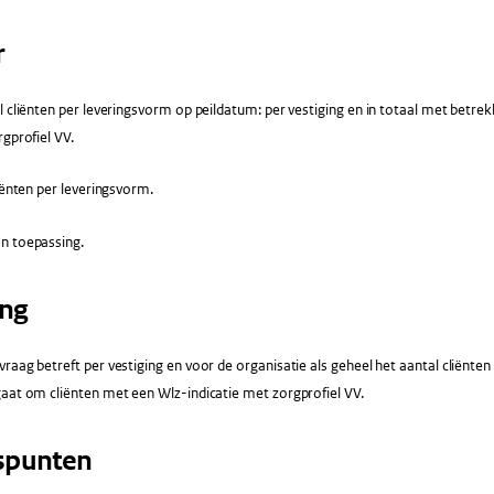
r
 cliënten per leveringsvorm op peildatum: per vestiging en in totaal met betrek
rgprofiel VV.
iënten per leveringsvorm.
n toepassing.
ing
raag betreft per vestiging en voor de organisatie als geheel het aantal cliënte
aat om cliënten met een Wlz-indicatie met zorgprofiel VV.
spunten