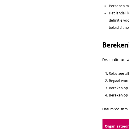
Personen me
Het landelij
definitie vo
beleid dit n
Bereken
Deze indicator w
Selecteer al
Bepaal voor 
Bereken op b
Bereken op b
Datum: dd-mm-j
Organisatieo