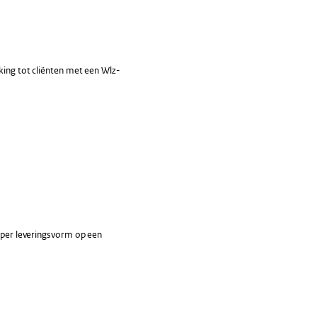
king tot cliënten met een Wlz-
n per leveringsvorm op een