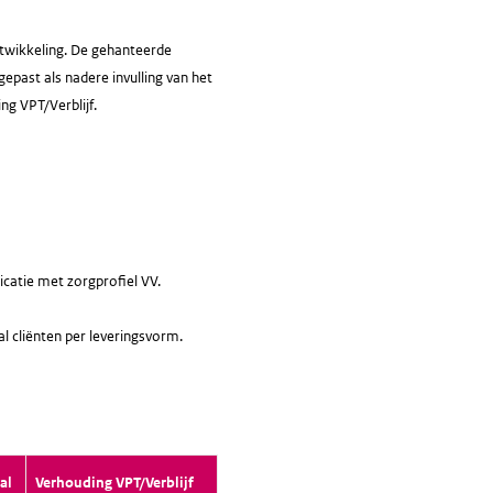
ontwikkeling. De gehanteerde
gepast als nadere invulling van het
ng VPT/Verblijf.
icatie met zorgprofiel VV.
al cliënten per leveringsvorm.
al
Verhouding VPT/Verblijf