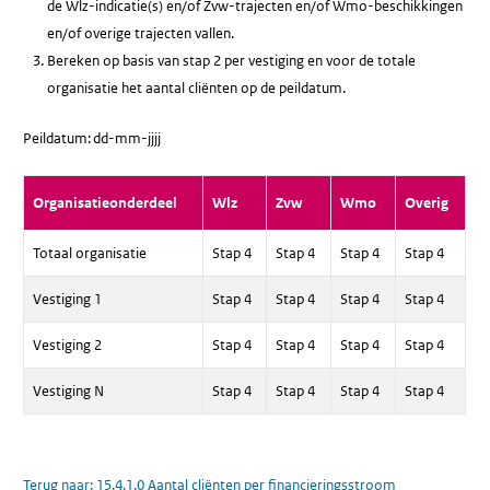
de Wlz-indicatie(s) en/of Zvw-trajecten en/of Wmo-beschikkingen
en/of overige trajecten vallen.
Bereken op basis van stap 2 per vestiging en voor de totale
organisatie het aantal cliënten op de peildatum.
Peildatum: dd-mm-jjjj
Organisatieonderdeel
Wlz
Zvw
Wmo
Overig
Totaal organisatie
Stap 4
Stap 4
Stap 4
Stap 4
Vestiging 1
Stap 4
Stap 4
Stap 4
Stap 4
Vestiging 2
Stap 4
Stap 4
Stap 4
Stap 4
Vestiging N
Stap 4
Stap 4
Stap 4
Stap 4
Terug naar:
15.4.1.0 Aantal cliënten per financieringsstroom