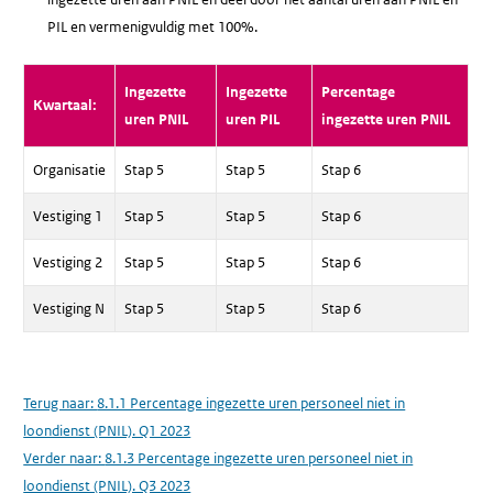
PIL en vermenigvuldig met 100%.
Ingezette
Ingezette
Percentage
Kwartaal:
uren PNIL
uren PIL
ingezette uren PNIL
Organisatie
Stap 5
Stap 5
Stap 6
Vestiging 1
Stap 5
Stap 5
Stap 6
Vestiging 2
Stap 5
Stap 5
Stap 6
Vestiging N
Stap 5
Stap 5
Stap 6
Terug naar:
8.1.1 Percentage ingezette uren personeel niet in
loondienst (PNIL). Q1 2023
Verder naar:
8.1.3 Percentage ingezette uren personeel niet in
loondienst (PNIL). Q3 2023