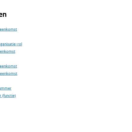
en
reenkomst
rganisatie-rol
eenkomst
reenkomst
reenkomst
nummer
 (functie)