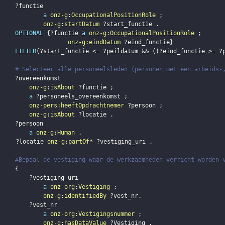
?functie
a
onz-g
:
OccupationalPositionRole
;
onz-g
:
startDatum
?start_functie
.
OPTIONAL
{
?functie
a
onz-g
:
OccupationalPositionRole
;
onz-g
:
eindDatum
?eind_functie
}
FILTER
(
?start_functie
 <= 
?peildatum
 && 
(
(
?eind_functie
 >= 
?
# Selecteer alle personeelsleden (personen met een arbeids-
?overeenkomst
onz-g
:
isAbout
?functie
;
a
?personeels_overeenkomst
;
onz-pers
:
heeftOpdrachtnemer
?persoon
;
onz-g
:
isAbout
?locatie
.
?persoon
a
onz-g
:
Human
.
?locatie
onz-g
:
partOf
* 
?vestiging_uri
.
#Bepaal de vestiging waar de werkzaamheden verricht worden 
{
?vestiging_uri
a
onz-org
:
Vestiging
;
onz-g
:
identifiedBy
?vest_nr
.
?vest_nr
a
onz-org
:
Vestigingsnummer
;
onz-g
:
hasDataValue
?Vestiging
.