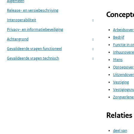
Algemeen
Release- en versiebeschrijving
Concept
Interoperabiliteit
...
Privacy- en informatiebeveiliging
Arbeidsove
Bedrijf
Achtergrond
...
Functie in o
Gevalideerde vragen functioneel
...
Inhuurover
Gevalideerde vragen technisch
Mens
...
Oproepove
Uitzendove
Vestiging
Vestigings
Zorgverlener
Relaties
deel van