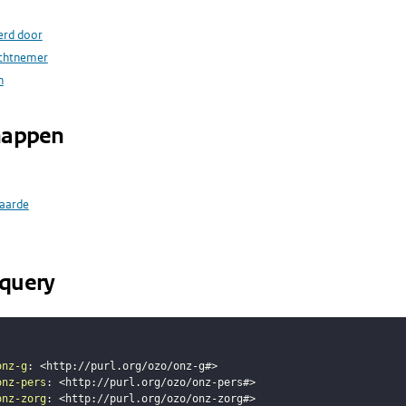
erd door
achtnemer
n
happen
aarde
query
onz-g
:
<
http://purl.org/ozo/onz-g#
>
onz-pers
:
<
http://purl.org/ozo/onz-pers#
>
onz-zorg
:
<
http://purl.org/ozo/onz-zorg#
>