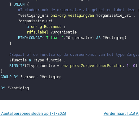
}
UNION
{
#Includeer ook de organisatie als geheel en label deze 
?vestiging_uri
onz-org
:
vestigingVan
?organisatie_uri
.
?organisatie_uri
a
onz-g
:
Business
;
rdfs
:
label
?Organisatie
.
BIND
(
CONCAT
(
'Totaal '
,
?Organisatie
)
AS
?Vestiging
)
}
#Bepaal of de functie op de overeenkomst van het type Zorgv
?functie
a
?type_functie
.
BIND
(
IF
(
?type_functie
 = 
onz-pers
:
ZorgverlenerFunctie
,
1
,
0
)
}
GROUP
BY
?persoon
?Vestiging
BY
?Vestiging
1 Aantal personeelsleden op 1-1-2023
Verder naar:
1.2.3 