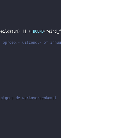
peildatum
)
 || 
(
!
BOUND
(
?eind_functie
)
)
)
)
, oproep,- uitzend,- of inhuurovereenkomst) binnen de meetperiod
volgens de werkovereenkomst