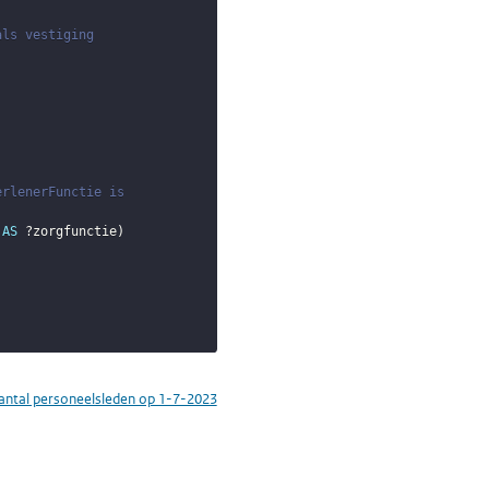
als vestiging
erlenerFunctie is
AS
?zorgfunctie
)
Aantal personeelsleden op 1-7-2023