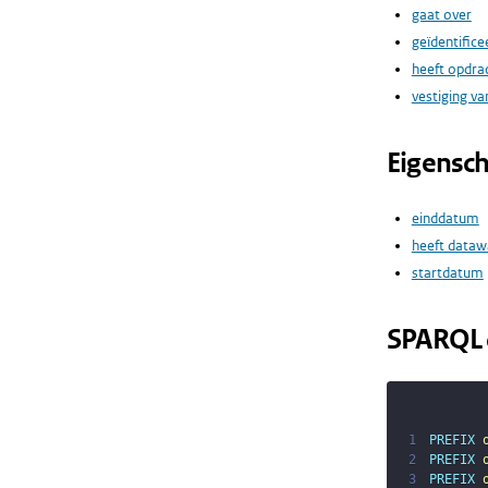
gaat over
geïdentifice
heeft opdr
vestiging va
Eigensc
einddatum
heeft dataw
startdatum
SPARQL 
1
PREFIX
2
PREFIX
3
PREFIX