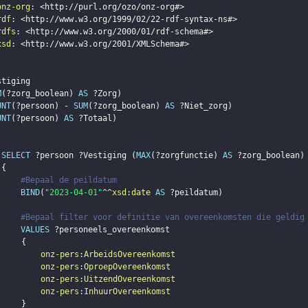
onz-org
:
<
http://purl.org/ozo/onz-org#
>
rdf
:
<
http://www.w3.org/1999/02/22-rdf-syntax-ns#
>
rdfs
:
<
http://www.w3.org/2000/01/rdf-schema#
>
xsd
:
<
http://www.w3.org/2001/XMLSchema#
>
stiging
M
(
?zorg_boolean
)
AS
?Zorg
)
UNT
(
?persoon
)
 - 
SUM
(
?zorg_boolean
)
AS
?Niet_zorg
)
UNT
(
?persoon
)
AS
?Totaal
)
SELECT
?persoon
?Vestiging
(
MAX
(
?zorgfunctie
)
AS
?zorg_boolean
)
{
#Bepaal de peildatum
BIND
(
"2023-04-01"
^^
xsd
:
date
AS
?peildatum
)
#Bepaal filter voor definitie van overeenkomsten die geldig
VALUES
?personeels_overeenkomst
{
onz-pers
:
ArbeidsOvereenkomst
onz-pers
:
OproepOvereenkomst
onz-pers
:
UitzendOvereenkomst
onz-pers
:
InhuurOvereenkomst
}