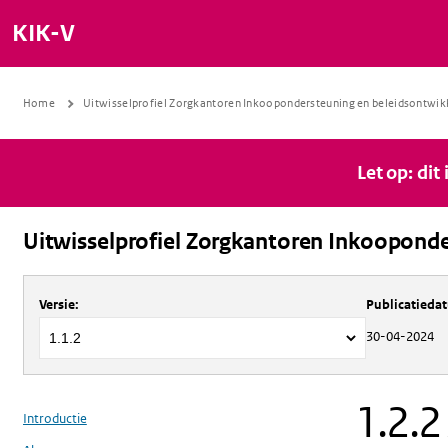
KIK-V
Home
Uitwisselprofiel Zorgkantoren Inkoopondersteuning en beleidsontwik
Let op: dit
Uitwisselprofiel Zorgkantoren Inkooponde
Over
Uitwisselprofiel Zorgkantoren 
Versie
:
Publicatieda
30-04-2024
1.2.2
Introductie