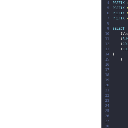
4
PREFIX
5
PREFIX
6
PREFIX
7
PREFIX
8
9
SELECT
10
?Ve
11
(
SU
12
(
CO
13
(
CO
14
{
15
{
16
17
18
19
20
21
22
23
24
25
26
27
28