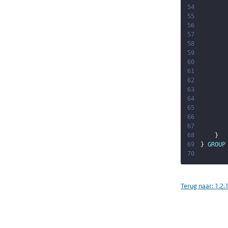
54
55
56
57
58
59
60
61
62
63
64
65
66
67
68
}
69
}
GROUP
70
Terug naar:
1.2.