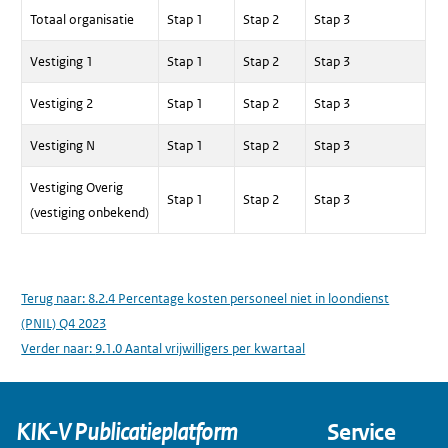
Totaal organisatie
Stap 1
Stap 2
Stap 3
Vestiging 1
Stap 1
Stap 2
Stap 3
Vestiging 2
Stap 1
Stap 2
Stap 3
Vestiging N
Stap 1
Stap 2
Stap 3
Vestiging Overig
Stap 1
Stap 2
Stap 3
(vestiging onbekend)
Terug naar:
8.2.4 Percentage kosten personeel niet in loondienst
(PNIL) Q4 2023
Verder naar:
9.1.0 Aantal vrijwilligers per kwartaal
KIK-V Publicatieplatform
Service