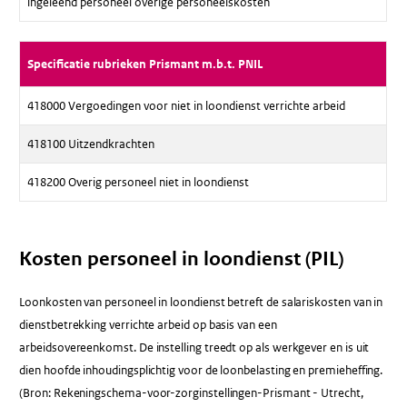
ingeleend personeel overige personeelskosten
Specificatie rubrieken Prismant m.b.t. PNIL
418000 Vergoedingen voor niet in loondienst verrichte arbeid
418100 Uitzendkrachten
418200 Overig personeel niet in loondienst
Kosten personeel in loondienst (PIL)
Loonkosten van personeel in loondienst betreft de salariskosten van in
dienstbetrekking verrichte arbeid op basis van een
arbeidsovereenkomst. De instelling treedt op als werkgever en is uit
dien hoofde inhoudingsplichtig voor de loonbelasting en premieheffing.
(Bron: Rekeningschema-voor-zorginstellingen-Prismant - Utrecht,