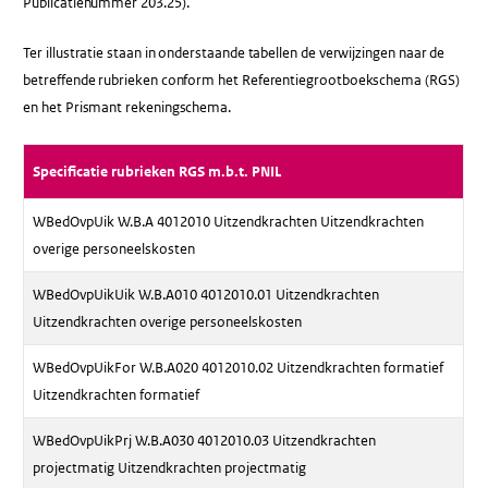
Publicatienummer 203.25).
Ter illustratie staan in onderstaande tabellen de verwijzingen naar de
betreffende rubrieken conform het Referentiegrootboekschema (RGS)
en het Prismant rekeningschema.
Specificatie rubrieken RGS m.b.t. PNIL
WBedOvpUik W.B.A 4012010 Uitzendkrachten Uitzendkrachten
overige personeelskosten
WBedOvpUikUik W.B.A010 4012010.01 Uitzendkrachten
Uitzendkrachten overige personeelskosten
WBedOvpUikFor W.B.A020 4012010.02 Uitzendkrachten formatief
Uitzendkrachten formatief
WBedOvpUikPrj W.B.A030 4012010.03 Uitzendkrachten
projectmatig Uitzendkrachten projectmatig