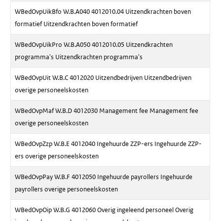
WBedOvpUikBfo W.B.A040 4012010.04 Uitzendkrachten boven
formatief Uitzendkrachten boven formatief
WBedOvpUikPro W.B.A050 4012010.05 Uitzendkrachten
programma's Uitzendkrachten programma's
WBedOvpUit W.B.C 4012020 Uitzendbedrijven Uitzendbedrijven
overige personeelskosten
WBedOvpMaf W.B.D 4012030 Management fee Management fee
overige personeelskosten
WBedOvpZzp W.B.E 4012040 Ingehuurde ZZP-ers Ingehuurde ZZP-
ers overige personeelskosten
WBedOvpPay W.B.F 4012050 Ingehuurde payrollers Ingehuurde
payrollers overige personeelskosten
WBedOvpOip W.B.G 4012060 Overig ingeleend personeel Overig