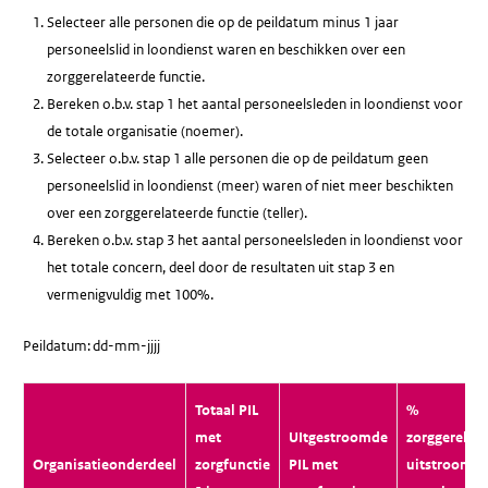
Selecteer alle personen die op de peildatum minus 1 jaar
personeelslid in loondienst waren en beschikken over een
zorggerelateerde functie.
Bereken o.b.v. stap 1 het aantal personeelsleden in loondienst voor
de totale organisatie (noemer).
Selecteer o.b.v. stap 1 alle personen die op de peildatum geen
personeelslid in loondienst (meer) waren of niet meer beschikten
over een zorggerelateerde functie (teller).
Bereken o.b.v. stap 3 het aantal personeelsleden in loondienst voor
het totale concern, deel door de resultaten uit stap 3 en
vermenigvuldig met 100%.
Peildatum: dd-mm-jjjj
Totaal PIL
%
met
UItgestroomde
zorggerelat
Organisatieonderdeel
zorgfunctie
PIL met
uitstroom t.