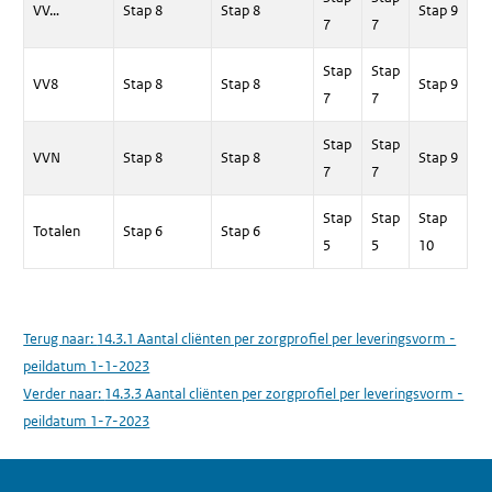
VV…
Stap 8
Stap 8
Stap 9
7
7
Stap
Stap
VV8
Stap 8
Stap 8
Stap 9
7
7
Stap
Stap
VVN
Stap 8
Stap 8
Stap 9
7
7
Stap
Stap
Stap
Totalen
Stap 6
Stap 6
5
5
10
Terug naar:
14.3.1 Aantal cliënten per zorgprofiel per leveringsvorm -
peildatum 1-1-2023
Verder naar:
14.3.3 Aantal cliënten per zorgprofiel per leveringsvorm -
peildatum 1-7-2023