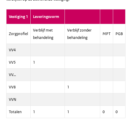
Vestiging 1
Leveringsvorm
Verblijf met
Verblijf zonder
Zorgprofiel
MPT
PGB
behandeling
behandeling
VV4
VV5
1
VV…
VV8
1
VVN
Totalen
1
1
0
0