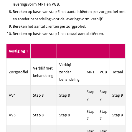
leveringsvorm MPT en PGB.
Bereken op basis van stap 6 het aantal cliënten per zorgprofiel met
en zonder behandeling voor de leveringsvorm Verblijf.
Bereken het aantal clienten per zorgprofiel.
Bereken op basis van stap 1 het totaal aantal cliënten.
Vestiging 1
Verblijf
Verblijf met
Zorgprofiel
zonder
MPT
PGB
Totaal
behandeling
behandeling
Stap
Stap
VV4
Stap 8
Stap 8
Stap 9
7
7
Stap
Stap
VV5
Stap 8
Stap 8
Stap 9
7
7
Stap
Stap