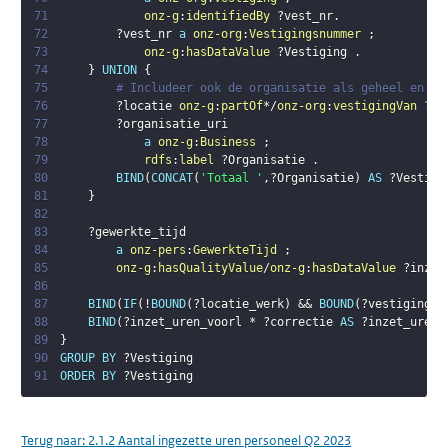
71
onz-g
:
identifiedBy
?vest_nr
.
72
?vest_nr
a
onz-org
:
Vestigingsnummer
;
73
onz-g
:
hasDataValue
?Vestiging
.
74
}
UNION
{
75
# Includeer ook de organisatie als geheel en la
76
?locatie
onz-g
:
partOf
*/
onz-org
:
vestigingVan
?or
77
?organisatie_uri
78
a
onz-g
:
Business
;
79
rdfs
:
label
?Organisatie
.
80
BIND
(
CONCAT
(
'Totaal '
,
?Organisatie
)
AS
?Vestigi
81
}
82
83
?gewerkte_tijd
84
a
onz-pers
:
GewerkteTijd
;
85
onz-g
:
hasQualityValue
/
onz-g
:
hasDataValue
?inzet
86
87
BIND
(
IF
(
!
BOUND
(
?locatie_werk
)
 && 
BOUND
(
?vestiging_u
88
BIND
(
?inzet_uren_voorl
 * 
?correctie
AS
?inzet_uren
)
89
}
90
GROUP
BY
?Vestiging
91
ORDER
BY
?Vestiging
Terug naar:
2.1.2 Aantal ingezette uren personeel Q2 2023