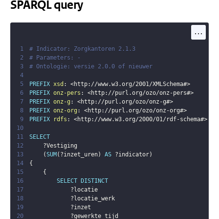
SPARQL query
...
1
# Indicator: Zorgkantoren 2.1.3
2
# Parameters: -
3
# Ontologie: versie 2.0.0 of nieuwer
4
5
PREFIX
xsd
:
<
http://www.w3.org/2001/XMLSchema#
>
6
PREFIX
onz-pers
:
<
http://purl.org/ozo/onz-pers#
>
7
PREFIX
onz-g
:
<
http://purl.org/ozo/onz-g#
>
8
PREFIX
onz-org
:
<
http://purl.org/ozo/onz-org#
>
9
PREFIX
rdfs
:
<
http://www.w3.org/2000/01/rdf-schema#
>
10
11
SELECT
12
?Vestiging
13
(
SUM
(
?inzet_uren
)
AS
?indicator
)
14
{
15
{
16
SELECT
DISTINCT
17
?locatie
18
?locatie_werk
19
?inzet
20
?gewerkte_tijd