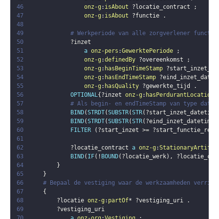
46
onz-g
:
isAbout
?locatie_contract
;
47
onz-g
:
isAbout
?functie
.
48
49
# Werkperiode van alle zorgverlener functie
50
?inzet
51
a
onz-pers
:
GewerktePeriode
;
52
onz-g
:
definedBy
?overeenkomst
;
53
onz-g
:
hasBeginTimeStamp
?start_inzet_da
54
onz-g
:
hasEndTimeStamp
?eind_inzet_datet
55
onz-g
:
hasQuality
?gewerkte_tijd
.
56
OPTIONAL
{
?inzet
onz-g
:
hasPerdurantLocation
57
# Als begin- en endTimeStamp van type dateT
58
BIND
(
STRDT
(
SUBSTR
(
STR
(
?start_inzet_datetime
59
BIND
(
STRDT
(
SUBSTR
(
STR
(
?eind_inzet_datetime
)
60
FILTER
(
?start_inzet
 >= 
?start_functie_reke
61
62
?locatie_contract
a
onz-g
:
StationaryArtifac
63
BIND
(
IF
(
!
BOUND
(
?locatie_werk
)
,
?locatie_con
64
}
65
}
66
# Bepaal de vestiging waar de werkzaamheden verrich
67
{
68
?locatie
onz-g
:
partOf
* 
?vestiging_uri
.
69
?vestiging_uri
70
a
onz-org
:
Vestiging
;