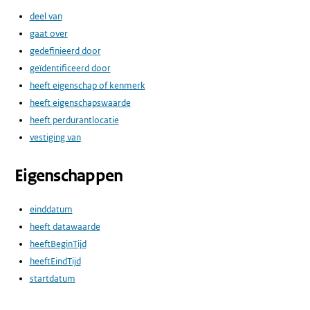
deel van
gaat over
gedefinieerd door
geïdentificeerd door
heeft eigenschap of kenmerk
heeft eigenschapswaarde
heeft perdurantlocatie
vestiging van
Eigenschappen
einddatum
heeft datawaarde
heeftBeginTijd
heeftEindTijd
startdatum