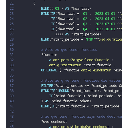
21
{
22
BIND
(
(
'Q3'
)
AS
?kwartaal
)
23
BIND
(
IF
(
?kwartaal
 = 
'Q1'
,
'2023-01-01'
^^
xsd
24
IF
(
?kwartaal
 = 
'Q2'
,
'2023-04-01'
^^
xsd
25
IF
(
?kwartaal
 = 
'Q3'
,
'2023-07-01'
^^
xsd
26
IF
(
?kwartaal
 = 
'Q4'
,
'2023-10-01'
^^
xsd
27
''
)
)
)
)
AS
?start_periode
)
28
BIND
(
?start_periode
 + 
"P3M"
^^
xsd
:
duration
 -
29
30
# Alle zorgverlener functies
31
?functie
32
a
onz-pers
:
ZorgverlenerFunctie
;
33
onz-g
:
startDatum
?start_functie
.
34
OPTIONAL
{
?functie
onz-g
:
eindDatum
?eind_f
35
36
# Alle zorg verlener functies die vallen bi
37
FILTER
(
?start_functie
 <= 
?eind_periode
 && 
(
38
BIND
(
IF
(
!
BOUND
(
?eind_functie
)
,
?eind_period
39
IF
(
?eind_functie
 < 
?eind_periode
,
?eind
40
)
AS
?eind_functie_reken
)
41
BIND
(
IF
(
?start_functie
 < 
?start_periode
,
?s
42
43
# zorgverlener functie zijn onderdeel van e
44
?overeenkomst
45
a
onz-pers
:
ArbeidsOvereenkomst
;