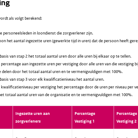
ing
ordt als volgt berekend:
le personeelsleden in loondienst die zorgverlener zijn.
oon het aantal ingezette uren (gewerkte tijd in uren) dat de persoon heeft gere
asis van stap 2 het totaal aantal uren door alle uren bij elkaar op te tellen.
percentage aan ingezette uren per vestiging door alle uren van die vestiging bij
e delen door het totaal aantal uren en te vermenigvuldigen met 100%.
asis van stap 3 voor elk kwalificatieniveau het aantal uren.
kwalificatieniveau per vestiging het percentage door de uren per niveau per vest
het totaal aantal uren van de organisatie en te vermenigvuldigen met 100%.
Ingezette uren aan
Percentage
Percentage
zorgverleners
Vestiging 1
Vestiging 2