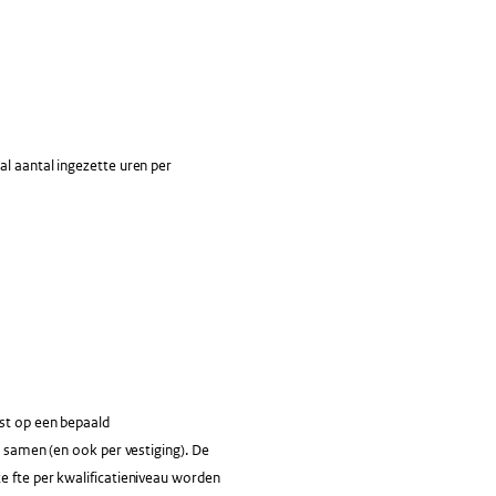
al aantal ingezette uren per
nst op een bepaald
s samen (en ook per vestiging). De
e fte per kwalificatieniveau worden