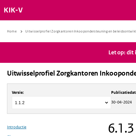
KIK-V
Home
Uitwisselprofiel Zorgkantoren Inkoopondersteuning en beleidsontwik
Let op: dit
Uitwisselprofiel Zorgkantoren Inkooponde
Over
Uitwisselprofiel Zorgkantoren 
Versie
:
Publicatieda
30-04-2024
6.1.3
Introductie