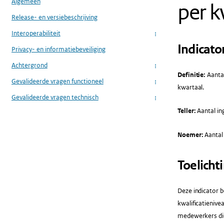
Algemeen
per k
Release- en versiebeschrijving
Interoperabiliteit
...
Indicato
Privacy- en informatiebeveiliging
Achtergrond
...
Definitie:
Aantal
Gevalideerde vragen functioneel
...
kwartaal.
Gevalideerde vragen technisch
...
Teller:
Aantal in
Noemer:
Aantal 
Toelicht
Deze indicator b
kwalificatienive
medewerkers dien