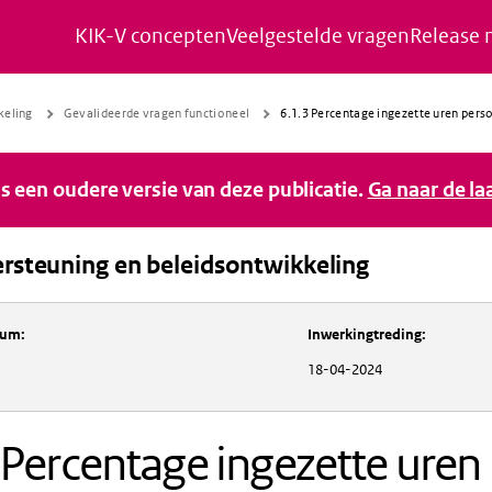
KIK-V concepten
Veelgestelde vragen
Release 
Naar de inhoud gaan
Naar de navigatie gaan
Naar de footer gaan
keling
Gevalideerde vragen functioneel
6.1.3 Percentage ingezette uren pers
 is een oudere versie van deze publicatie.
Ga naar de la
rsteuning en beleidsontwikkeling
Inkoopondersteuning en beleidsontwikkeli
tum
:
Inwerkingtreding
:
18-04-2024
 Percentage ingezette uren