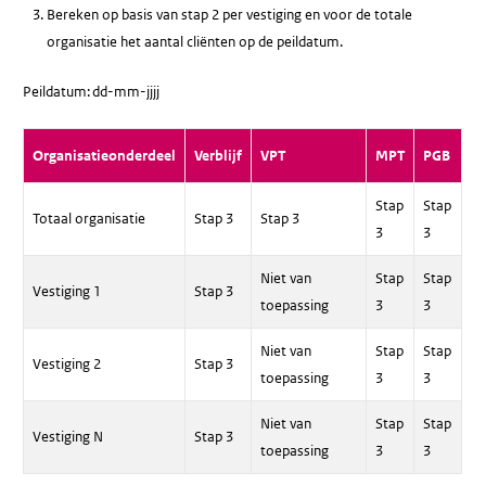
Bereken op basis van stap 2 per vestiging en voor de totale
organisatie het aantal cliënten op de peildatum.
Peildatum: dd-mm-jjjj
Organisatieonderdeel
Verblijf
VPT
MPT
PGB
Stap
Stap
Totaal organisatie
Stap 3
Stap 3
3
3
Niet van
Stap
Stap
Vestiging 1
Stap 3
toepassing
3
3
Niet van
Stap
Stap
Vestiging 2
Stap 3
toepassing
3
3
Niet van
Stap
Stap
Vestiging N
Stap 3
toepassing
3
3