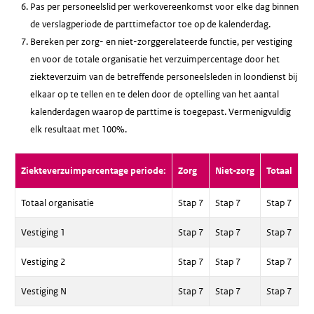
Pas per personeelslid per werkovereenkomst voor elke dag binnen
de verslagperiode de parttimefactor toe op de kalenderdag.
Bereken per zorg- en niet-zorggerelateerde functie, per vestiging
en voor de totale organisatie het verzuimpercentage door het
ziekteverzuim van de betreffende personeelsleden in loondienst bij
elkaar op te tellen en te delen door de optelling van het aantal
kalenderdagen waarop de parttime is toegepast. Vermenigvuldig
elk resultaat met 100%.
Ziekteverzuimpercentage periode:
Zorg
Niet-zorg
Totaal
Totaal organisatie
Stap 7
Stap 7
Stap 7
Vestiging 1
Stap 7
Stap 7
Stap 7
Vestiging 2
Stap 7
Stap 7
Stap 7
Vestiging N
Stap 7
Stap 7
Stap 7