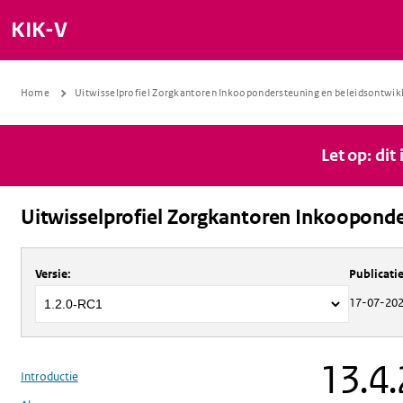
KIK-V
Home
Uitwisselprofiel Zorgkantoren Inkoopondersteuning en beleidsontwik
Let op: dit
Uitwisselprofiel Zorgkantoren Inkooponde
Over
Uitwisselprofiel Zorgkantoren 
Versie
:
Publicat
17-07-20
13.4.
Introductie