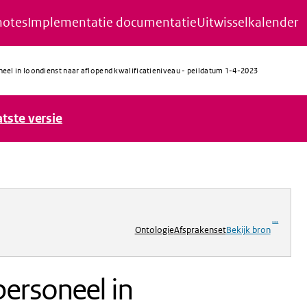
notes
Implementatie documentatie
Uitwisselkalender
eel in loondienst naar aflopend kwalificatieniveau - peildatum 1-4-2023
atste versie
ng
...
Ontologie
Afsprakenset
Bekijk bron
ersoneel in