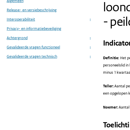
Algemeen
loond
Release- en versiebeschrijving
- pe
Interoperabiliteit
...
Privacy- en informatiebeveiliging
Achtergrond
...
Indicato
Gevalideerde vragen functioneel
...
Gevalideerde vragen technisch
Definitie:
Het p
...
personeelslid in
minus 1 kwartaa
Teller:
Aantal pe
een opgelopen kw
Noemer:
Aantal
Toelicht