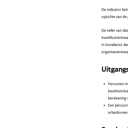
De indicator bet
opzichte van de 
De teller van de
kwalificatienive
in loondienst di
organisatienive
Uitgang
Personen me
kwaliteitsk
berekening 
Een persoon 
arbeidsover