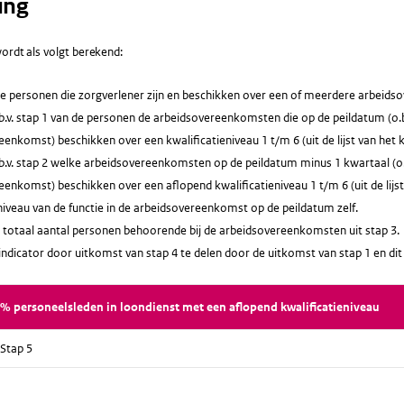
ing
ordt als volgt berekend:
lle personen die zorgverlener zijn en beschikken over een of meerdere arbeid
b.v. stap 1 van de personen de arbeidsovereenkomsten die op de peildatum (o.b.
enkomst) beschikken over een kwalificatieniveau 1 t/m 6 (uit de lijst van het k
b.v. stap 2 welke arbeidsovereenkomsten op de peildatum minus 1 kwartaal (o.b.
enkomst) beschikken over een aflopend kwalificatieniveau 1 t/m 6 (uit de lijst 
niveau van de functie in de arbeidsovereenkomst op de peildatum zelf.
 totaal aantal personen behoorende bij de arbeidsovereenkomsten uit stap 3.
indicator door uitkomst van stap 4 te delen door de uitkomst van stap 1 en d
% personeelsleden in loondienst met een aflopend kwalificatieniveau
Stap 5