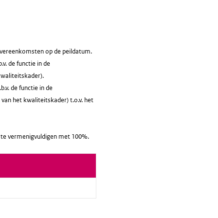
sovereenkomsten op de peildatum.
v. de functie in de
waliteitskader).
v. de functie in de
van het kwaliteitskader) t.o.v. het
it te vermenigvuldigen met 100%.