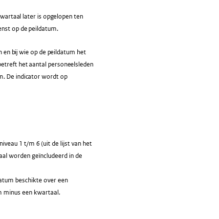
kwartaal later is opgelopen ten
enst op de peildatum.
n en bij wie op de peildatum het
etreft het aantal personeelsleden
m. De indicator wordt op
au 1 t/m 6 (uit de lijst van het
aal worden geïncludeerd in de
datum beschikte over een
m minus een kwartaal.