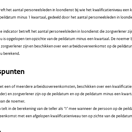
reft het aantal personeelsleden in loondienst bij wie het kwalificatieniveau een 
peildatum minus 1 kwartaal, gedeeld door het aantal personeelsleden in loondi
ze indicator betreft het aantal personeelsleden in loondienst die zorgverlener zij
au is opgelopen ten opzichte van de peildatum minus een kwartaal. De noemer b
e zorgverlener zijn en beschikken over een arbeidsovereenkomst op de peildatu
au berekend.
spunten
t een of meerdere arbeidsovereenkomsten, beschikken over een kwalificatienive
ader) en zorgverlener zijn op de peildatum en op de peildatum minus een kwart
van de noemer.
telt in de berekening van de teller als ‘1’ mee wanneer de persoon op de peil
eenkomst met een afgelopen kwalificatieniveau ten op zichte van de peildatu