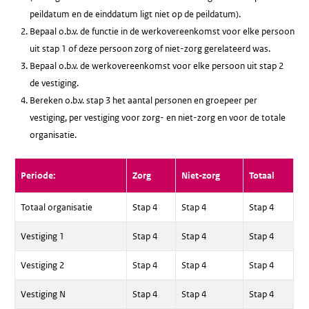
peildatum en de einddatum ligt niet op de peildatum).
Bepaal o.b.v. de functie in de werkovereenkomst voor elke persoon
uit stap 1 of deze persoon zorg of niet-zorg gerelateerd was.
Bepaal o.b.v. de werkovereenkomst voor elke persoon uit stap 2
de vestiging.
Bereken o.b.v. stap 3 het aantal personen en groepeer per
vestiging, per vestiging voor zorg- en niet-zorg en voor de totale
organisatie.
Periode:
Zorg
Niet-zorg
Totaal
Totaal organisatie
Stap 4
Stap 4
Stap 4
Vestiging 1
Stap 4
Stap 4
Stap 4
Vestiging 2
Stap 4
Stap 4
Stap 4
Vestiging N
Stap 4
Stap 4
Stap 4