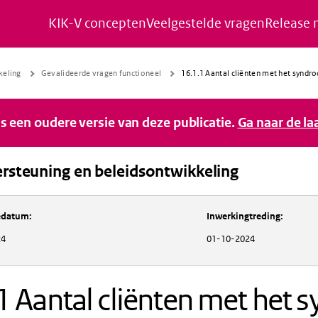
KIK-V concepten
Veelgestelde vragen
Release 
Naar de inhoud gaan
Naar de navigatie gaan
Naar de footer gaan
keling
Gevalideerde vragen functioneel
16.1.1 Aantal cliënten met het synd
 is een oudere versie van deze publicatie.
Ga naar de la
rsteuning en beleidsontwikkeling
Inkoopondersteuning en beleidsontwikkeli
iedatum
:
Inwerkingtreding
:
24
01-10-2024
1 Aantal cliënten met het