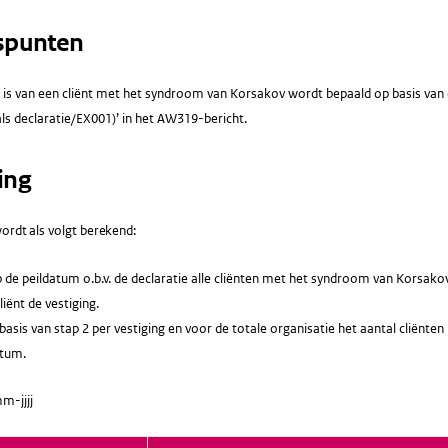
spunten
 is van een cliënt met het syndroom van Korsakov wordt bepaald op basis van d
ls declaratie/EX001)’ in het AW319-bericht.
ing
ordt als volgt berekend:
 de peildatum o.b.v. de declaratie alle cliënten met het syndroom van Korsakov
liënt de vestiging.
asis van stap 2 per vestiging en voor de totale organisatie het aantal cliën
atum.
m-jjjj