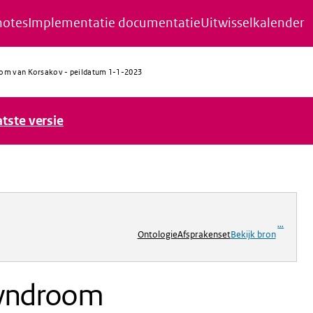
notes
Implementatie documentatie
Uitwisselkalender
room van Korsakov - peildatum 1-1-2023
atste versie
ng
...
Ontologie
Afsprakenset
Bekijk bron
 syndroom