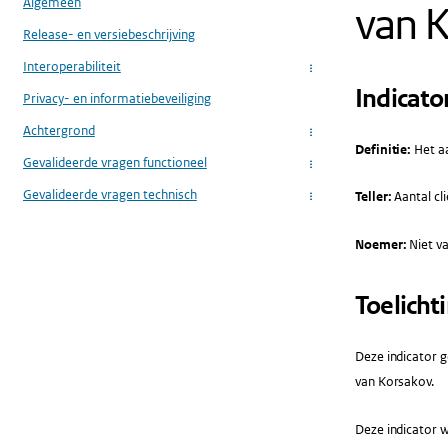
Algemeen
van K
Release- en versiebeschrijving
Interoperabiliteit
...
Indicato
Privacy- en informatiebeveiliging
Achtergrond
...
Definitie:
Het aa
Gevalideerde vragen functioneel
...
Gevalideerde vragen technisch
Teller:
Aantal cl
...
Noemer:
Niet va
Toelicht
Deze indicator 
van Korsakov.
Deze indicator w