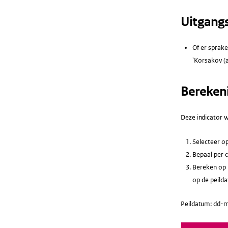
Uitgang
Of er sprake
'Korsakov (a
Bereken
Deze indicator w
Selecteer op
Bepaal per c
Bereken op b
op de peild
Peildatum: dd-m