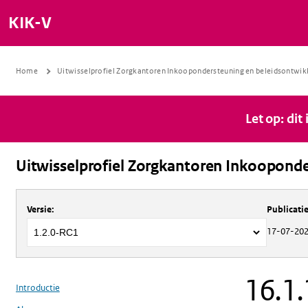
KIK-V
Home
Uitwisselprofiel Zorgkantoren Inkoopondersteuning en beleidsontwik
Let op: dit
Uitwisselprofiel Zorgkantoren Inkooponde
Over
Uitwisselprofiel Zorgkantoren 
Versie
:
Publicat
17-07-20
16.1.
Introductie