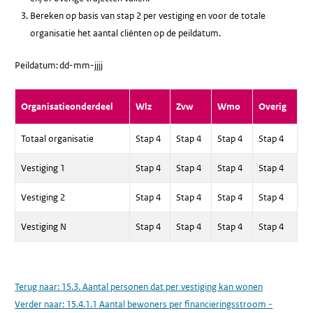
Bereken op basis van stap 2 per vestiging en voor de totale
organisatie het aantal cliënten op de peildatum.
Peildatum: dd-mm-jjjj
Organisatieonderdeel
Wlz
Zvw
Wmo
Overig
Totaal organisatie
Stap 4
Stap 4
Stap 4
Stap 4
Vestiging 1
Stap 4
Stap 4
Stap 4
Stap 4
Vestiging 2
Stap 4
Stap 4
Stap 4
Stap 4
Vestiging N
Stap 4
Stap 4
Stap 4
Stap 4
Terug naar:
15.3. Aantal personen dat per vestiging kan wonen
Verder naar:
15.4.1.1 Aantal bewoners per financieringsstroom -