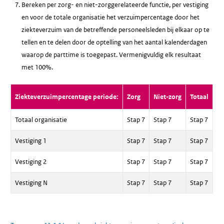
Bereken per zorg- en niet-zorggerelateerde functie, per vestiging
en voor de totale organisatie het verzuimpercentage door het
ziekteverzuim van de betreffende personeelsleden bij elkaar op te
tellen en te delen door de optelling van het aantal kalenderdagen
waarop de parttime is toegepast. Vermenigvuldig elk resultaat
met 100%.
Ziekteverzuimpercentage periode:
Zorg
Niet-zorg
Totaal
Totaal organisatie
Stap 7
Stap 7
Stap 7
Vestiging 1
Stap 7
Stap 7
Stap 7
Vestiging 2
Stap 7
Stap 7
Stap 7
Vestiging N
Stap 7
Stap 7
Stap 7