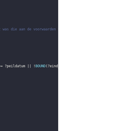
t was die aan de voorwaarden voldoet
>= 
?peildatum
 || !
BOUND
(
?eind_functie
)
)
)