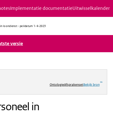
notes
Implementatie documentatie
Uitwisselkalender
in loondienst - peildatum 1-4-2023
atste versie
ng
...
Ontologie
Afsprakenset
Bekijk bron
soneel in