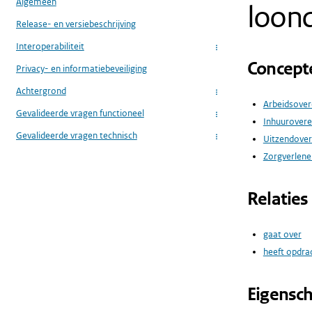
Algemeen
loond
Release- en versiebeschrijving
Interoperabiliteit
...
Concept
Privacy- en informatiebeveiliging
Achtergrond
...
Arbeidsove
Gevalideerde vragen functioneel
...
Inhuurover
Gevalideerde vragen technisch
Uitzendove
...
Zorgverlener
Relaties
gaat over
heeft opdr
Eigensc