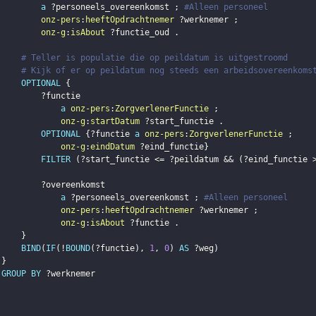
a
?personeels_overeenkomst
;
#Alleen personeel
onz-pers
:
heeftOpdrachtnemer
?werknemer
;
onz-g
:
isAbout
?functie_oud
.
# Teller is populatie die op peildatum is uitgestroomd
# Kijk of er op peildatum nog steeds een arbeidsovereenkoms
OPTIONAL
{
?functie
a
onz-pers
:
ZorgverlenerFunctie
;
onz-g
:
startDatum
?start_functie
.
OPTIONAL
{
?functie
a
onz-pers
:
ZorgverlenerFunctie
;
onz-g
:
eindDatum
?eind_functie
}
FILTER
(
?start_functie
 <= 
?peildatum
 && 
(
?eind_functie
 
?overeenkomst
a
?personeels_overeenkomst
;
#Alleen personeel
onz-pers
:
heeftOpdrachtnemer
?werknemer
;
onz-g
:
isAbout
?functie
.
}
BIND
(
IF
(
!
BOUND
(
?functie
)
,
1
,
0
)
AS
?weg
)
}
GROUP
BY
?werknemer