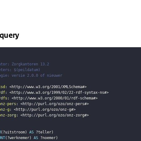
query
ator: Zorgkantoren 13.2
eters: $(peildatum)
ogie: versie 2.0.0 of nieuwer
xsd
:
<
http://www.w3.org/2001/XMLSchema#
>
rdf
:
<
http://www.w3.org/1999/02/22-rdf-syntax-ns#
>
rdfs
:
<
http://www.w3.org/2000/01/rdf-schema#
>
onz-pers
:
<
http://purl.org/ozo/onz-pers#
>
onz-g
:
<
http://purl.org/ozo/onz-g#
>
onz-zorg
:
<
http://purl.org/ozo/onz-zorg#
>
M
(
?uitstroom
)
AS
?teller
)
UNT
(
?werknemer
)
AS
?noemer
)