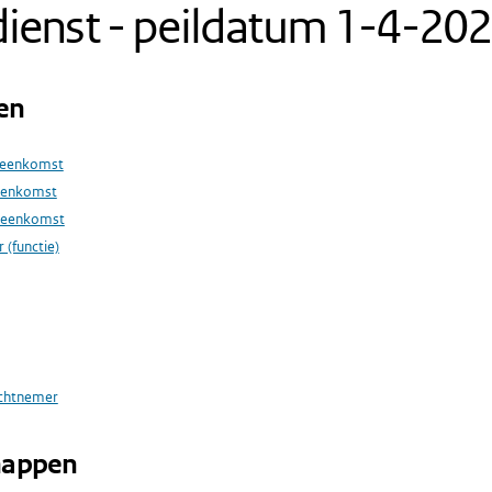
ienst - peildatum 1-4-20
en
reenkomst
eenkomst
reenkomst
 (functie)
achtnemer
happen