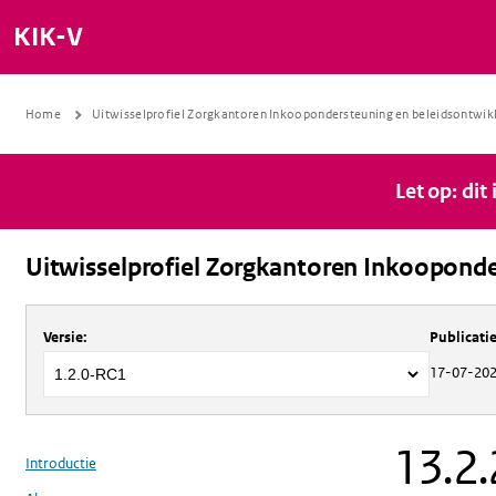
KIK-V
Home
Uitwisselprofiel Zorgkantoren Inkoopondersteuning en beleidsontwik
Let op: dit
Uitwisselprofiel Zorgkantoren Inkooponde
Over
Uitwisselprofiel Zorgkantoren 
Versie
:
Publicat
17-07-20
13.2.
Introductie