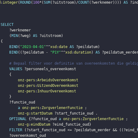
d
:
integer
(
ROUND
(
100
*
(
SUM
(
?uitstroom
)
/
COUNT
(
?werknemer
)
)
)
)
AS
?in
SELECT
?werknemer
(
MIN
(
?weg
)
AS
?uitstroom
)
{
BIND
(
"2023-04-01"
^^
xsd
:
date
AS
?peildatum
)
BIND
(
(
?peildatum
 - 
"P1Y"
^^
xsd
:
duration
)
AS
?peildatum_eerde
# Bepaal filter voor definitie van overeenkomsten die geldi
VALUES
?personeels_overeenkomst
{
onz-pers
:
ArbeidsOvereenkomst
onz-pers
:
UitzendOvereenkomst
onz-pers
:
InhuurOvereenkomst
}
?functie_oud
a
onz-pers
:
ZorgverlenerFunctie
;
onz-g
:
startDatum
?start_functie_oud
.
OPTIONAL
{
?functie_oud
a
onz-pers
:
ZorgverlenerFunctie
;
onz-g
:
eindDatum
?eind_functie_oud
}
FILTER
(
?start_functie_oud
 <= 
?peildatum_eerder
 && 
(
(
?eind_
?overeenkomst_oud