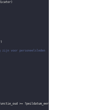
dicator
)
r
)
g zijn voor personeelsleden
functie_oud
 >= 
?peildatum_eerder
)
||
(
!
BOUND
(
?eind_functie_oud
)
)
)
)