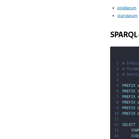
einddatum
startdatum
SPARQL 
1
# Indic
2
# Param
3
# Ontol
4
5
PREFIX
6
PREFIX
7
PREFIX
8
PREFIX
9
PREFIX
10
PREFIX
11
12
SELECT
13
(
SU
14
(
CO