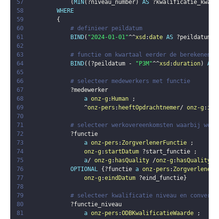
57
(
MIN
(
?niveau_number
)
AS
?kwalificatie_kwart
58
WHERE
59
{
60
# definieer peildatum  
61
BIND
(
"2024-01-01"
^^
xsd
:
date
AS
?peildatum
)
62
63
# functie om kwartaal eerder de berekenen 
64
BIND
(
(
?peildatum
 - 
"P3M"
^^
xsd
:
duration
)
AS
65
66
# selecteer medewerkers met functie
67
?medewerker
68
a
onz-g
:
Human
;
69
                ^
onz-pers
:
heeftOpdrachtnemer
/ 
onz-g
:
isA
70
71
# selecteer werkovereenkomsten waarbij werk
72
?functie
73
a
onz-pers
:
ZorgverlenerFunctie
;
74
onz-g
:
startDatum
?start_functie
;
75
a
/ 
onz-g
:
hasQuality
 /
onz-g
:
hasQualityVa
76
OPTIONAL
{
?functie
a
onz-pers
:
ZorgverlenerF
77
onz-g
:
eindDatum
?eind_functie
}
78
79
# selecteer kwalificatie niveau en converte
80
?functie_niveau
81
a
onz-pers
:
ODBKwalificatieWaarde
;