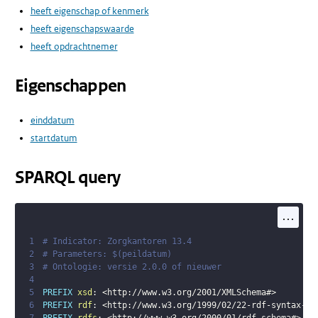
heeft eigenschap of kenmerk
heeft eigenschapswaarde
heeft opdrachtnemer
Eigenschappen
einddatum
startdatum
SPARQL query
...
1
# Indicator: Zorgkantoren 13.4
2
# Parameters: $(peildatum)
3
# Ontologie: versie 2.0.0 of nieuwer
4
5
PREFIX
xsd
:
<
http://www.w3.org/2001/XMLSchema#
>
6
PREFIX
rdf
:
<
http://www.w3.org/1999/02/22-rdf-syntax-ns