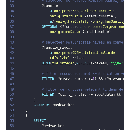
32
# selecteer werkovereenkomsten waarbij werk
33
?functie
34
a
onz-pers
:
ZorgverlenerFunctie
;
35
onz-g
:
startDatum
?start_functie
;
36
a
/ 
onz-g
:
hasQuality
 /
onz-g
:
hasQualityVa
37
OPTIONAL
{
?functie
a
onz-pers
:
ZorgverlenerF
38
onz-g
:
eindDatum
?eind_functie
}
39
40
# selecteer kwalificatie niveau en converte
41
?functie_niveau
42
a
onz-pers
:
ODBKwalificatieWaarde
;
43
rdfs
:
label
?niveau
.
44
BIND
(
xsd
:
integer
(
REPLACE
(
?niveau
,
"\\D+"
,
"
45
46
# filter medewerkers met kwalificatieniveau
47
FILTER
(
(
?niveau_number
 >=
1
)
 && 
(
?niveau_num
48
49
# filter de functies relevant tijdens de pe
50
FILTER
(
?start_functie
 <= 
?peildatum
 && 
(
(
?
51
}
52
GROUP
BY
?medewerker
53
}
54
{
55
SELECT
56
?medewerker