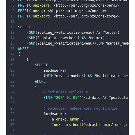
7
PREFIX
rdfs
:
<
http://www.w3.org/2000/01/rdf-schema#
>
8
PREFIX
onz-pers
:
<
http://purl.org/ozo/onz-pers#
>
9
PREFIX
onz-g
:
<
http://purl.org/ozo/onz-g#
>
10
PREFIX
onz-zorg
:
<
http://purl.org/ozo/onz-zorg#
>
11
12
SELECT
13
(
SUM
(
?daling_kwalificatieniveau
)
AS
?teller
)
14
(
SUM
(
?aantal_medewerkers
)
AS
?noemer
)
15
(
SUM
(
?daling_kwalificatieniveau
)
/
SUM
(
?aantal_medewe
16
WHERE
17
{
18
{
19
SELECT
20
?medewerker
21
(
MIN
(
?niveau_number
)
AS
?kwalificatie_peild
22
WHERE
23
{
24
# definieer peildatum
25
BIND
(
"2024-01-01"
^^
xsd
:
date
AS
?peildatum
)
26
27
# selecteer medewerkers met functie
28
?medewerker
29
a
onz-g
:
Human
;
30
                ^
onz-pers
:
heeftOpdrachtnemer
/ 
onz-g
:
isA
31