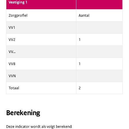
Vestiging 1
Zorgprofiel
Aantal
VV1
VV2
1
VV…
VV8
1
VVN
Totaal
2
Berekening
Deze indicator wordt als volgt berekend: