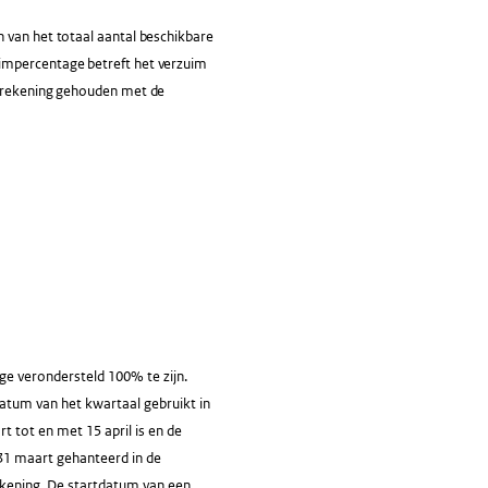
n van het totaal aantal beschikbare
uimpercentage betreft het verzuim
dt rekening gehouden met de
e verondersteld 100% te zijn.
atum van het kwartaal gebruikt in
 tot en met 15 april is en de
31 maart gehanteerd in de
rekening. De startdatum van een