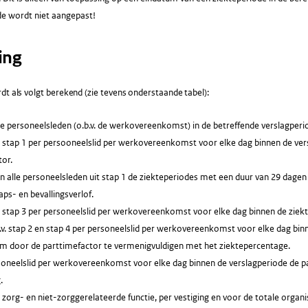
de wordt niet aangepast!
ing
dt als volgt berekend (zie tevens onderstaande tabel):
le personeelsleden (o.b.v. de werkovereenkomst) in de betreffende verslagperi
. stap 1 per persooneelslid per werkovereenkomst voor elke dag binnen de vers
tor.
n alle personeelsleden uit stap 1 de ziekteperiodes met een duur van 29 dagen 
ps- en bevallingsverlof.
v. stap 3 per personeelslid per werkovereenkomst voor elke dag binnen de ziek
v. stap 2 en stap 4 per personeelslid per werkovereenkomst voor elke dag bin
im door de parttimefactor te vermenigvuldigen met het ziektepercentage.
soneelslid per werkovereenkomst voor elke dag binnen de verslagperiode de p
.
zorg- en niet-zorggerelateerde functie, per vestiging en voor de totale orga