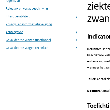
Algemeen
ziekt
Release- en versiebeschrijving
zwan
Interoperabiliteit
...
Privacy- en informatiebeveiliging
Achtergrond
...
Indicato
Gevalideerde vragen functioneel
...
Gevalideerde vragen technisch
Definitie:
Het zi
...
beschikbare kal
en bevallingsver
wanneer het aan
Teller:
Aantal zi
Noemer:
Aantal
Toelicht