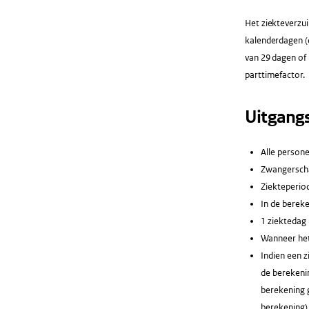
Het ziekteverzui
kalenderdagen (
van 29 dagen of
parttimefactor.
Uitgang
Alle persone
Zwangerscha
Ziekteperio
In de berek
1 ziektedag 
Wanneer het
Indien een 
de berekenin
berekening 
berekening).