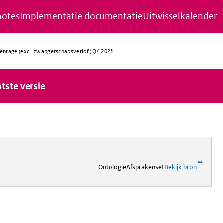
notes
Implementatie documentatie
Uitwisselkalender
entage (excl. zwangerschapsverlof) Q4 2023
atste versie
ng
...
Ontologie
Afsprakenset
Bekijk bron