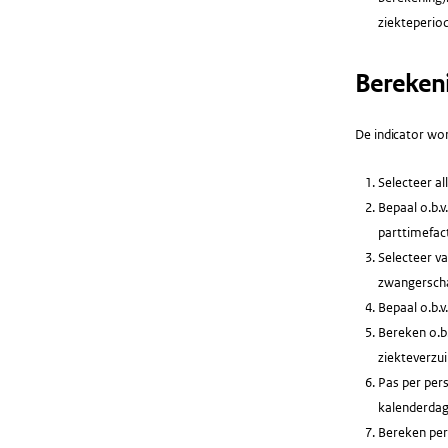
ziekteperio
Bereken
De indicator wor
Selecteer al
Bepaal o.b.v
parttimefac
Selecteer va
zwangerscha
Bepaal o.b.
Bereken o.b.
ziekteverzu
Pas per per
kalenderdag
Bereken per 