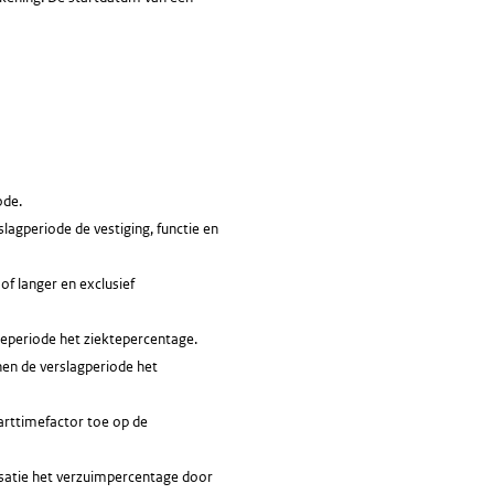
ode.
lagperiode de vestiging, functie en
of langer en exclusief
teperiode het ziektepercentage.
nen de verslagperiode het
arttimefactor toe op de
nisatie het verzuimpercentage door