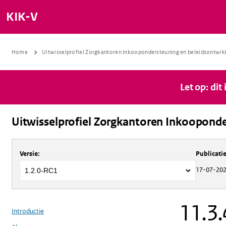
KIK-V
Home
Uitwisselprofiel Zorgkantoren Inkoopondersteuning en beleidsontwik
Let op: dit
Uitwisselprofiel Zorgkantoren Inkooponde
Over
Uitwisselprofiel Zorgkantoren 
Versie
:
Publicat
17-07-20
11.3
Introductie