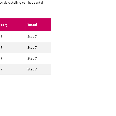
or de optelling van het aantal
-zorg
Totaal
 7
Stap 7
 7
Stap 7
 7
Stap 7
 7
Stap 7