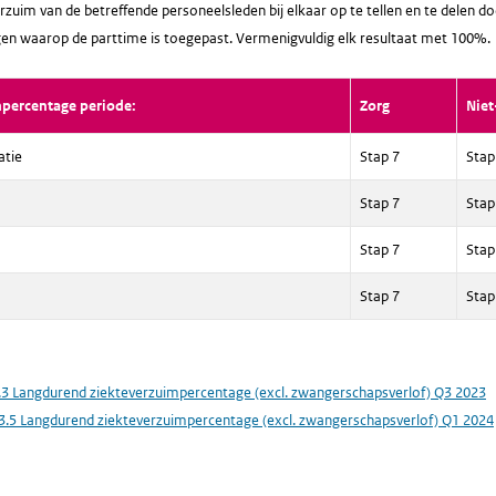
rzuim van de betreffende personeelsleden bij elkaar op te tellen en te delen do
en waarop de parttime is toegepast. Vermenigvuldig elk resultaat met 100%.
mpercentage periode:
Zorg
Niet
atie
Stap 7
Stap
Stap 7
Stap
Stap 7
Stap
Stap 7
Stap
.3 Langdurend ziekteverzuimpercentage (excl. zwangerschapsverlof) Q3 2023
3.5 Langdurend ziekteverzuimpercentage (excl. zwangerschapsverlof) Q1 2024