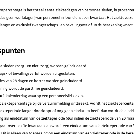
mpercentage is het totaal aantal ziektedagen van personeelsleden, in procente
dus geen werkdagen) van personeel in loondienst per kwartaal. Het ziekteverz
 langer en exclusief zwangerschaps- en bevallingsverlof. In de berekening wor
spunten
elsleden (zorg- en niet-zorg) worden geïncludeerd.
ps- of bevallingsverlof worden uitgesloten.
des van 28 dagen en korter worden geincludeerd.
ening wordt de parttime geincludeerd.
= 1 kalenderdag waarop een personeelslid ziek is.
 ziektepercentage bij de verzuimmelding ontbreekt, wordt het ziektepercentag
ziekteperiode langer doorloopt of nog geen eindatum heeft dan wordt de eindd
g als einddatum van de ziekteperiode (dus indien de ziekteperiode van 20 maart
gaat over het 1e kwartaal dan wordt een einddatum van de ziekteperiode van 
 Dit is alleen van toepassing op een eindatum van een ziekteperiode in de be