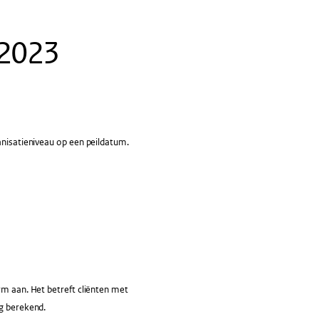
-2023
anisatieniveau op een peildatum.
rm aan. Het betreft cliënten met
ng berekend.