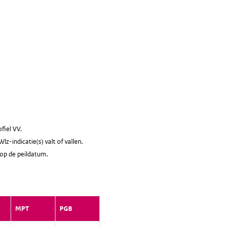
fiel VV.
z-indicatie(s) valt of vallen.
 op de peildatum.
MPT
PGB