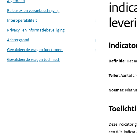
Algemeen
indic
Release- en versiebeschrijving
lever
Interoperabiliteit
...
Privacy- en informatiebeveiliging
Achtergrond
...
Indicato
Gevalideerde vragen functioneel
...
Gevalideerde vragen technisch
Definitie:
Het aa
...
Teller:
Aantal cl
Noemer:
Niet va
Toelicht
Deze indicator g
een Wlz-indicati