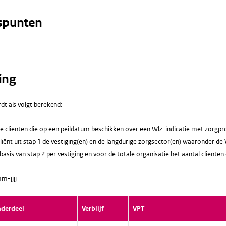
spunten
ing
dt als volgt berekend:
le cliënten die op een peildatum beschikken over een Wlz-indicatie met zorgpro
liënt uit stap 1 de vestiging(en) en de langdurige zorgsector(en) waaronder de Wl
asis van stap 2 per vestiging en voor de totale organisatie het aantal cliënten
m-jjjj
nderdeel
Verblijf
VPT