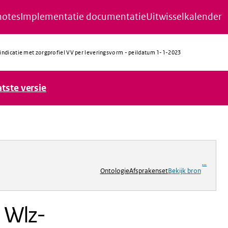
notes
Implementatie documentatie
Uitwisselkalender
-indicatie met zorgprofiel VV per leveringsvorm - peildatum 1-1-2023
atste versie
ng
...
Ontologie
Afsprakenset
Bekijk bron
n Wlz-