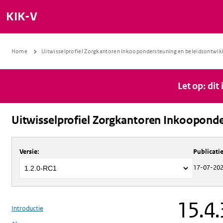
KIK-V
Home
Uitwisselprofiel Zorgkantoren Inkoopondersteuning en beleidsontwik
Let op: dit
Uitwisselprofiel Zorgkantoren Inkooponde
Over
Uitwisselprofiel Zorgkantoren 
Versie
:
Publicat
17-07-20
15.4.
Introductie