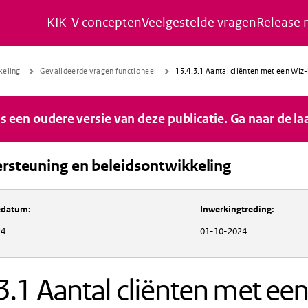
KIK-V concepten
Veelgestelde vragen
Release 
Naar de inhoud gaan
Naar de navigatie gaan
Naar de footer gaan
keling
Gevalideerde vragen functioneel
15.4.3.1 Aantal cliënten met een Wlz
 is een oudere versie van deze publicatie.
Ga naar de la
rsteuning en beleidsontwikkeling
Inkoopondersteuning en beleidsontwikkeli
iedatum
:
Inwerkingtreding
:
24
01-10-2024
3.1 Aantal cliënten met ee