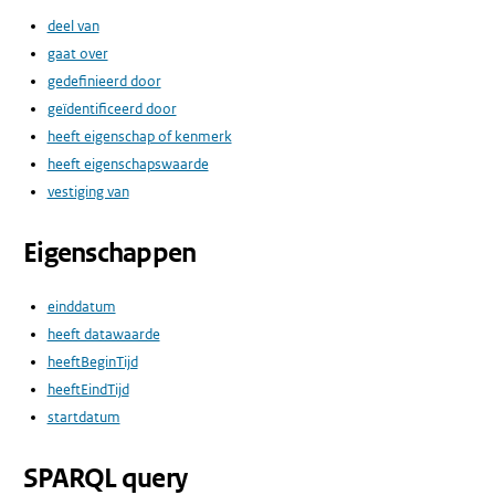
deel van
gaat over
gedefinieerd door
geïdentificeerd door
heeft eigenschap of kenmerk
heeft eigenschapswaarde
vestiging van
Eigenschappen
einddatum
heeft datawaarde
heeftBeginTijd
heeftEindTijd
startdatum
SPARQL query