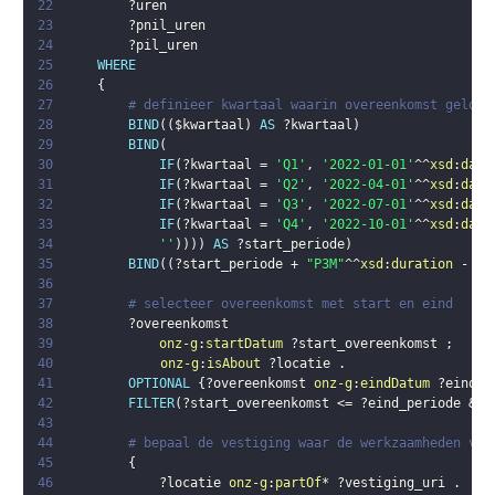
22
?uren
23
?pnil_uren
24
?pil_uren
25
WHERE
26
{
27
# definieer kwartaal waarin overeenkomst geldig
28
BIND
(
(
$kwartaal
)
AS
?kwartaal
)
29
BIND
(
30
IF
(
?kwartaal
 = 
'Q1'
,
'2022-01-01'
^^
xsd
:
date
31
IF
(
?kwartaal
 = 
'Q2'
,
'2022-04-01'
^^
xsd
:
date
32
IF
(
?kwartaal
 = 
'Q3'
,
'2022-07-01'
^^
xsd
:
date
33
IF
(
?kwartaal
 = 
'Q4'
,
'2022-10-01'
^^
xsd
:
date
34
''
)
)
)
)
AS
?start_periode
)
35
BIND
(
(
?start_periode
 + 
"P3M"
^^
xsd
:
duration
 - 
"P
36
37
# selecteer overeenkomst met start en eind
38
?overeenkomst
39
onz-g
:
startDatum
?start_overeenkomst
;
40
onz-g
:
isAbout
?locatie
.
41
OPTIONAL
{
?overeenkomst
onz-g
:
eindDatum
?eind_o
42
FILTER
(
?start_overeenkomst
 <= 
?eind_periode
 && 
43
44
# bepaal de vestiging waar de werkzaamheden ver
45
{
46
?locatie
onz-g
:
partOf
* 
?vestiging_uri
.