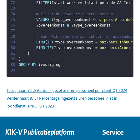
72
FILTER
(
?start_werk
 >= 
?start_periode
 && 
?eind_w
73
74
# filter de gewenste overeenkomsten
75
VALUES
?type_overeenkomst
{
onz-pers
:
ArbeidsOver
76
?overeenkomst
a
?type_overeenkomst
.
77
78
# ken PNIL uren toe aan inhuur- en uitzendovere
79
BIND
(
IF
(
?type_overeenkomst
 = 
onz-pers
:
InhuurOve
80
BIND
(
IF
(
?type_overeenkomst
 = 
onz-pers
:
ArbeidsOv
81
}
82
}
83
GROUP
BY
?vestiging
84
Terug naar:
7.1.5 Aantal ingezette uren personeel per cliënt Q1 2024
Verder naar:
8.1.1 Percentage ingezette uren personeel niet in
loondienst (PNIL). Q1 2023
KIK-V Publicatieplatform
Service