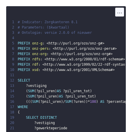
...
1
# Indicator: Zorgkantoren 8.1
2
# Parameters: ($kwartaal)
3
# Ontologie: versie 2.0.0 of nieuwer
4
5
PREFIX
onz-g
:
<
http://purl.org/ozo/onz-g#
>
6
PREFIX
onz-pers
:
<
http://purl.org/ozo/onz-pers#
>
7
PREFIX
onz-org
:
<
http://purl.org/ozo/onz-org#
>
8
PREFIX
rdfs
:
<
http://www.w3.org/2000/01/rdf-schema#
>
9
PREFIX
rdf
:
<
http://www.w3.org/1999/02/22-rdf-syntax-ns
10
PREFIX
xsd
:
<
http://www.w3.org/2001/XMLSchema#
>
11
12
SELECT
13
?vestiging
14
(
SUM
(
?pil_uren
)
AS
?pil_uren_tot
)
15
(
SUM
(
?pnil_uren
)
AS
?pnil_uren_tot
)
16
(
(
(
SUM
(
?pnil_uren
)
/
SUM
(
?uren
)
)
*
100
)
AS
?percentage_
17
WHERE
18
{
19
SELECT
DISTINCT
20
?vestiging
21
?gewerkteperiode