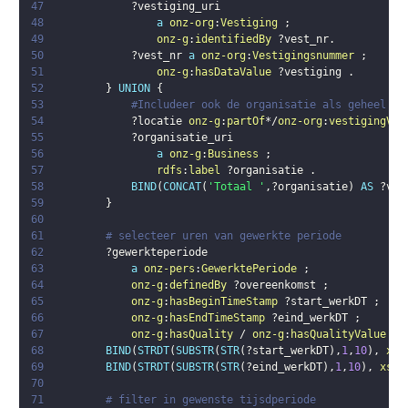
47
?vestiging_uri
48
a
onz-org
:
Vestiging
;
49
onz-g
:
identifiedBy
?vest_nr
.
50
?vest_nr
a
onz-org
:
Vestigingsnummer
;
51
onz-g
:
hasDataValue
?vestiging
.
52
}
UNION
{
53
#Includeer ook de organisatie als geheel en
54
?locatie
onz-g
:
partOf
*/
onz-org
:
vestigingVan
55
?organisatie_uri
56
a
onz-g
:
Business
;
57
rdfs
:
label
?organisatie
.
58
BIND
(
CONCAT
(
'Totaal '
,
?organisatie
)
AS
?ves
59
}
60
61
# selecteer uren van gewerkte periode
62
?gewerkteperiode
63
a
onz-pers
:
GewerktePeriode
;
64
onz-g
:
definedBy
?overeenkomst
;
65
onz-g
:
hasBeginTimeStamp
?start_werkDT
;
66
onz-g
:
hasEndTimeStamp
?eind_werkDT
;
67
onz-g
:
hasQuality
 / 
onz-g
:
hasQualityValue
 / 
68
BIND
(
STRDT
(
SUBSTR
(
STR
(
?start_werkDT
)
,
1
,
10
)
,
xsd
69
BIND
(
STRDT
(
SUBSTR
(
STR
(
?eind_werkDT
)
,
1
,
10
)
,
xsd
:
70
71
# filter in gewenste tijsdperiode