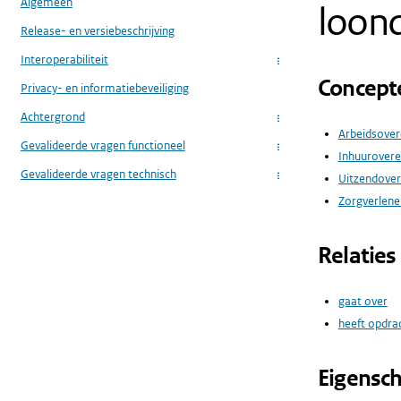
Algemeen
loond
Release- en versiebeschrijving
Interoperabiliteit
...
Concept
Privacy- en informatiebeveiliging
Achtergrond
...
Arbeidsove
Gevalideerde vragen functioneel
...
Inhuurover
Gevalideerde vragen technisch
Uitzendove
...
Zorgverlener
Relaties
gaat over
heeft opdr
Eigensc