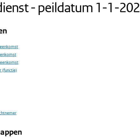
ienst - peildatum 1-1-20
en
reenkomst
eenkomst
reenkomst
 (functie)
achtnemer
happen