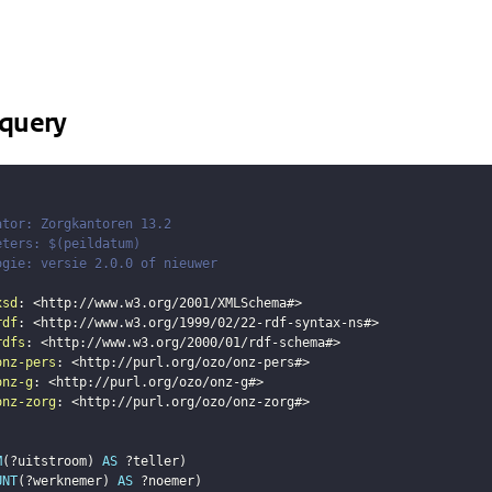
query
ator: Zorgkantoren 13.2
eters: $(peildatum)
ogie: versie 2.0.0 of nieuwer
xsd
:
<
http://www.w3.org/2001/XMLSchema#
>
rdf
:
<
http://www.w3.org/1999/02/22-rdf-syntax-ns#
>
rdfs
:
<
http://www.w3.org/2000/01/rdf-schema#
>
onz-pers
:
<
http://purl.org/ozo/onz-pers#
>
onz-g
:
<
http://purl.org/ozo/onz-g#
>
onz-zorg
:
<
http://purl.org/ozo/onz-zorg#
>
M
(
?uitstroom
)
AS
?teller
)
UNT
(
?werknemer
)
AS
?noemer
)