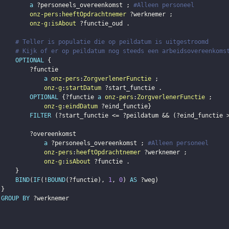
a
?personeels_overeenkomst
;
#Alleen personeel
onz-pers
:
heeftOpdrachtnemer
?werknemer
;
onz-g
:
isAbout
?functie_oud
.
# Teller is populatie die op peildatum is uitgestroomd
# Kijk of er op peildatum nog steeds een arbeidsovereenkoms
OPTIONAL
{
?functie
a
onz-pers
:
ZorgverlenerFunctie
;
onz-g
:
startDatum
?start_functie
.
OPTIONAL
{
?functie
a
onz-pers
:
ZorgverlenerFunctie
;
onz-g
:
eindDatum
?eind_functie
}
FILTER
(
?start_functie
 <= 
?peildatum
 && 
(
?eind_functie
 
?overeenkomst
a
?personeels_overeenkomst
;
#Alleen personeel
onz-pers
:
heeftOpdrachtnemer
?werknemer
;
onz-g
:
isAbout
?functie
.
}
BIND
(
IF
(
!
BOUND
(
?functie
)
,
1
,
0
)
AS
?weg
)
}
GROUP
BY
?werknemer