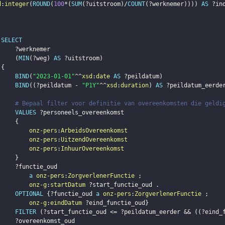
d
:
integer
(
ROUND
(
100
*
(
SUM
(
?uitstroom
)
/
COUNT
(
?werknemer
)
)
)
)
AS
?in
SELECT
?werknemer
(
MIN
(
?weg
)
AS
?uitstroom
)
{
BIND
(
"2023-01-01"
^^
xsd
:
date
AS
?peildatum
)
BIND
(
(
?peildatum
 - 
"P1Y"
^^
xsd
:
duration
)
AS
?peildatum_eerde
# Bepaal filter voor definitie van overeenkomsten die geldi
VALUES
?personeels_overeenkomst
{
onz-pers
:
ArbeidsOvereenkomst
onz-pers
:
UitzendOvereenkomst
onz-pers
:
InhuurOvereenkomst
}
?functie_oud
a
onz-pers
:
ZorgverlenerFunctie
;
onz-g
:
startDatum
?start_functie_oud
.
OPTIONAL
{
?functie_oud
a
onz-pers
:
ZorgverlenerFunctie
;
onz-g
:
eindDatum
?eind_functie_oud
}
FILTER
(
?start_functie_oud
 <= 
?peildatum_eerder
 && 
(
(
?eind_
?overeenkomst_oud