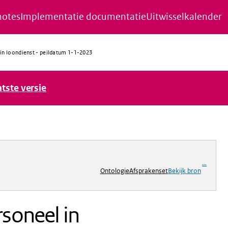
notes
Implementatie documentatie
Uitwisselkalender
in loondienst - peildatum 1-1-2023
atste versie
ng
...
Ontologie
Afsprakenset
Bekijk bron
soneel in