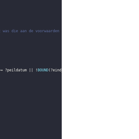
t was die aan de voorwaarden voldoet
>= 
?peildatum
 || !
BOUND
(
?eind_functie
)
)
)