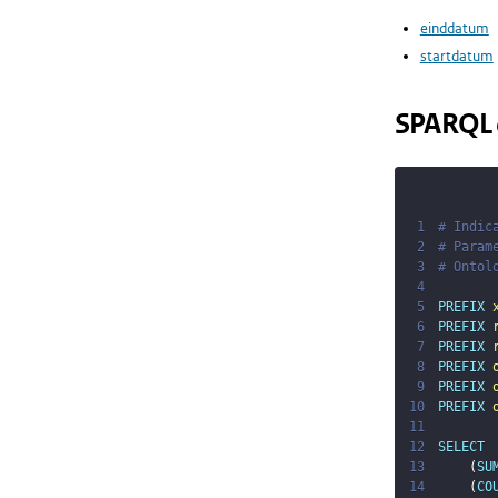
einddatum
startdatum
SPARQL 
1
# Indic
2
# Param
3
# Ontol
4
5
PREFIX
6
PREFIX
7
PREFIX
8
PREFIX
9
PREFIX
10
PREFIX
11
12
SELECT
13
(
SU
14
(
CO