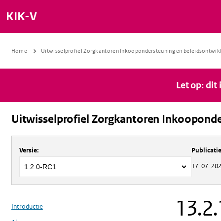
KIK-V
Home
Uitwisselprofiel Zorgkantoren Inkoopondersteuning en beleidsontwik
Let op: dit
Uitwisselprofiel Zorgkantoren Inkooponde
Over
Uitwisselprofiel Zorgkantoren 
Versie
:
Publicat
17-07-20
13.2.
Introductie