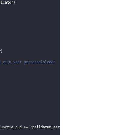
dicator
)
r
)
g zijn voor personeelsleden
functie_oud
 >= 
?peildatum_eerder
)
||
(
!
BOUND
(
?eind_functie_oud
)
)
)
)