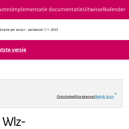
notes
Implementatie documentatie
Uitwisselkalender
dicatie per sector - peildatum 1-1-2023
atste versie
ng
...
Ontologie
Afsprakenset
Bekijk bron
n Wlz-