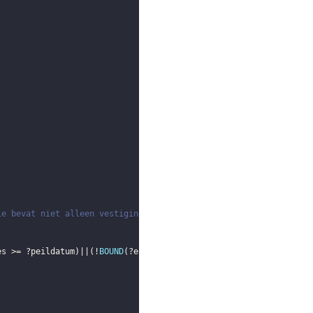
ie bevat niet alleen vestigingen
es
 >= 
?peildatum
)
||
(
!
BOUND
(
?eind_zorgproces
)
)
)
)