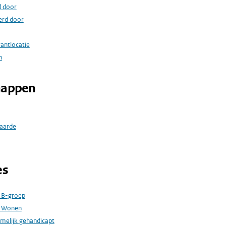
d door
erd door
rantlocatie
n
happen
aarde
es
 B-groep
, Wonen
amelijk gehandicapt