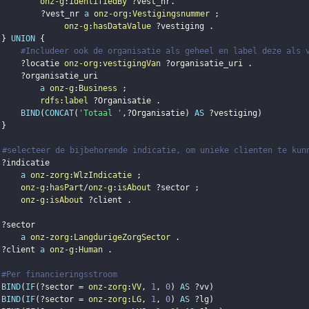
onz-g
:
identifiedBy
?vest_nr
.
?vest_nr
a
onz-org
:
Vestigingsnummer
;
onz-g
:
hasDataValue
?vestiging
.
}
UNION
{
#Includeer ook de organisatie als geheel en label deze als 
?locatie
onz-org
:
vestigingVan
?organisatie_uri
.
?organisatie_uri
a
onz-g
:
Business
;
rdfs
:
label
?Organisatie
.
BIND
(
CONCAT
(
'Totaal '
,
?Organisatie
)
AS
?vestiging
)
}
#selecteer de bijbehorende indicatie, om unieke clienten te kun
?indicatie
a
onz-zorg
:
WlzIndicatie
;
onz-g
:
hasPart
/
onz-g
:
isAbout
?sector
;
onz-g
:
isAbout
?client
.
?sector
a
onz-zorg
:
LangdurigeZorgSector
.
?client
a
onz-g
:
Human
.
#Per financieringsstroom
BIND
(
IF
(
?sector
 = 
onz-zorg
:
VV
,
1
,
0
)
AS
?vv
)
BIND
(
IF
(
?sector
 = 
onz-zorg
:
LG
,
1
,
0
)
AS
?lg
)