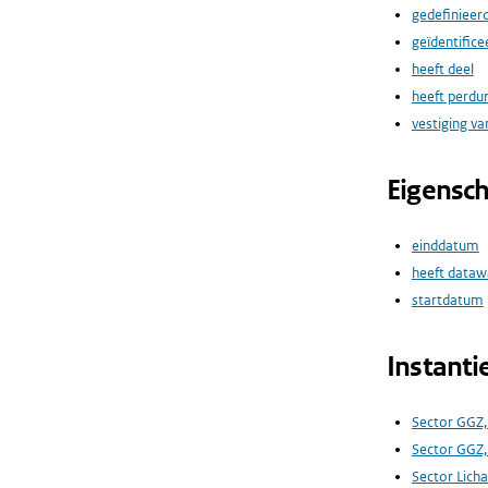
gedefinieer
geïdentifice
heeft deel
heeft perdu
vestiging va
Eigensc
einddatum
heeft dataw
startdatum
Instanti
Sector GGZ,
Sector GGZ
Sector Lich