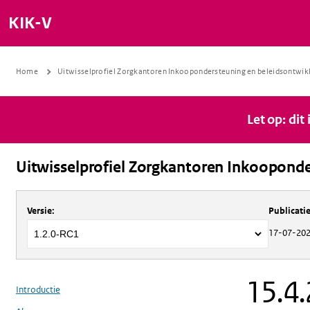
KIK-V
Home
Uitwisselprofiel Zorgkantoren Inkoopondersteuning en beleidsontwik
Let op: dit
Uitwisselprofiel Zorgkantoren Inkooponde
Over
Uitwisselprofiel Zorgkantoren 
Versie
:
Publicat
17-07-20
15.4.
Introductie