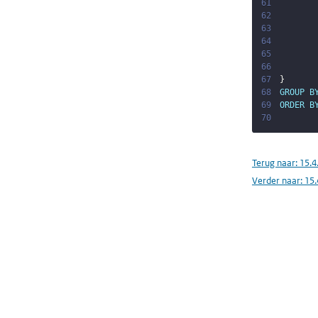
61
62
63
64
65
66
67
}
68
GROUP
B
69
ORDER
B
70
Terug naar:
15.4
Verder naar:
15.