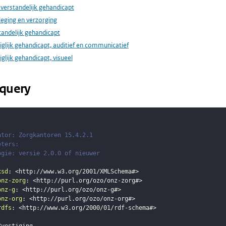
 verstandelijk gehandicapt
leging en verzorging
tandelijk gehandicapt
iglijk gehandicapt, auditief en communicatief
iglijk gehandicapt, visueel
query
ator: Zorgkantoren 15.4.2.1
eters: 
ogie: versie 2.0.0 of nieuwer
xsd
:
<
http://www.w3.org/2001/XMLSchema#
>
onz-zorg
:
<
http://purl.org/ozo/onz-zorg#
>
onz-g
:
<
http://purl.org/ozo/onz-g#
>
onz-org
:
<
http://purl.org/ozo/onz-org#
>
rdfs
:
<
http://www.w3.org/2000/01/rdf-schema#
>