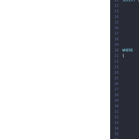
11
SELECT
12
13
14
15
16
17
18
19
20
WHERE
21
{
22
23
24
25
26
27
28
29
30
31
32
33
34
35