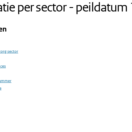
atie per sector - peildatu
en
zorg sector
oces
nummer
e