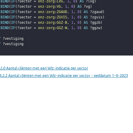
BIND
(
IF
(
?sector
 = 
onz-zorg
:
LVG
,
1
,
0
)
AS
?lvg
)
BIND
(
IF
(
?sector
 = 
onz-zorg
:
VG
,
1
,
0
)
AS
?vg
)
BIND
(
IF
(
?sector
 = 
onz-zorg
:
ZGAUD
,
1
,
0
)
AS
?zgaud
)
BIND
(
IF
(
?sector
 = 
onz-zorg
:
ZGVIS
,
1
,
0
)
AS
?zgvis
)
BIND
(
IF
(
?sector
 = 
onz-zorg
:
GGZ-B
,
1
,
0
)
AS
?ggzb
)
BIND
(
IF
(
?sector
 = 
onz-zorg
:
GGZ-W
,
1
,
0
)
AS
?ggzw
)
Y
?vestiging
Y
?vestiging
.2.0 Aantal cliënten met een Wlz-indicatie per sector
4.2.2 Aantal cliënten met een Wlz-indicatie per sector - peildatum 1-4-2023