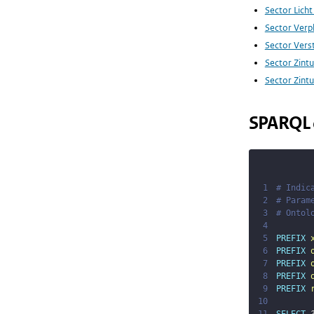
Sector Licht
Sector Verp
Sector Vers
Sector Zintu
Sector Zintu
SPARQL 
1
# Indic
2
# Param
3
# Ontol
4
5
PREFIX
6
PREFIX
7
PREFIX
8
PREFIX
9
PREFIX
10