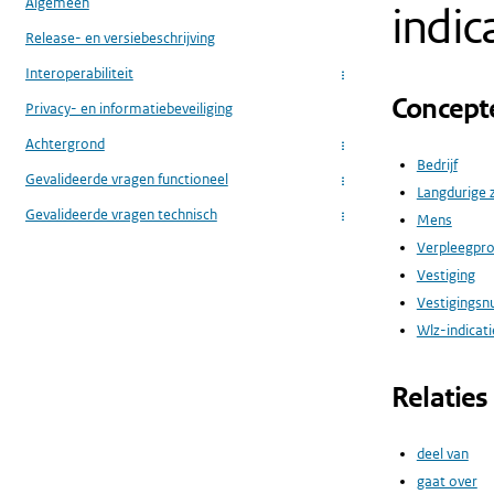
Algemeen
indic
Release- en versiebeschrijving
Interoperabiliteit
...
Concept
Privacy- en informatiebeveiliging
Achtergrond
...
Bedrijf
Gevalideerde vragen functioneel
...
Langdurige 
Gevalideerde vragen technisch
Mens
...
Verpleegpr
Vestiging
Vestigings
Wlz-indicati
Relaties
deel van
gaat over