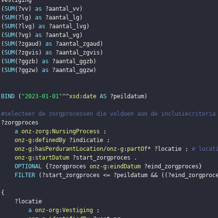
?vestiging
(
SUM
(
?vv
)
as
?aantal_vv
)
(
SUM
(
?lg
)
as
?aantal_lg
)
(
SUM
(
?lvg
)
as
?aantal_lvg
)
(
SUM
(
?vg
)
as
?aantal_vg
)
(
SUM
(
?zgaud
)
as
?aantal_zgaud
)
(
SUM
(
?zgvis
)
as
?aantal_zgvis
)
(
SUM
(
?ggzb
)
as
?aantal_ggzb
)
(
SUM
(
?ggzw
)
as
?aantal_ggzw
)
BIND
(
"2023-01-01"
^^
xsd
:
date
AS
?peildatum
)
#selecteer de zorgprocessen die voldoen aan de inclusiecriteria
?zorgproces
a
onz-zorg
:
NursingProcess
;
onz-g
:
definedBy
?indicatie
;
onz-g
:
hasPerdurantLocation
/
onz-g
:
partOf
* 
?locatie
;
# locat
onz-g
:
startDatum
?start_zorgproces
.
OPTIONAL
{
?zorgproces
onz-g
:
eindDatum
?eind_zorgproces
}
FILTER
(
?start_zorgproces
 <= 
?peildatum
 && 
(
(
?eind_zorgproc
{
?locatie
a
onz-org
:
Vestiging
;