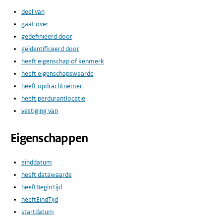
deel van
gaat over
gedefinieerd door
geïdentificeerd door
heeft eigenschap of kenmerk
heeft eigenschapswaarde
heeft opdrachtnemer
heeft perdurantlocatie
vestiging van
Eigenschappen
einddatum
heeft datawaarde
heeftBeginTijd
heeftEindTijd
startdatum