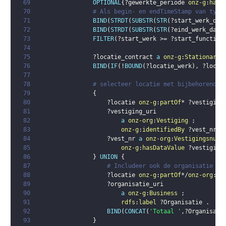
69
OPTIONAL
{
?gewerkte_periode
onz-g
:
hasP
70
# Als begin- en endTimeStamp van type
71
BIND
(
STRDT
(
SUBSTR
(
STR
(
?start_werk_dat
72
BIND
(
STRDT
(
SUBSTR
(
STR
(
?eind_werk_date
73
FILTER
(
?start_werk
 >= 
?start_functie_
74
75
?locatie_contract
a
onz-g
:
StationaryA
76
BIND
(
IF
(
!
BOUND
(
?locatie_werk
)
,
?locat
77
78
# selecteer locatie met bijbehorende 
79
{
80
?locatie
onz-g
:
partOf
* 
?vestiging
81
?vestiging_uri
82
a
onz-org
:
Vestiging
;
83
onz-g
:
identifiedBy
?vest_nr
.
84
?vest_nr
a
onz-org
:
Vestigingsnumm
85
onz-g
:
hasDataValue
?vestiging
86
}
UNION
{
87
# Includeer ook de organisatie al
88
?locatie
onz-g
:
partOf
*/
onz-org
:
ve
89
?organisatie_uri
90
a
onz-g
:
Business
;
91
rdfs
:
label
?Organisatie
.
92
BIND
(
CONCAT
(
'Totaal '
,
?Organisati
93
}