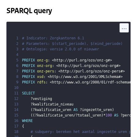
SPARQL query
...
1
# Indicator: Zorgkantoren 6.1
2
# Parameters: $(start_periode), $(eind_periode)
3
# Ontologie: versie 2.0.0 of nieuwer
4
5
PREFIX
onz-g
:
<
http://purl.org/ozo/onz-g#
>
6
PREFIX
onz-org
:
<
http://purl.org/ozo/onz-org#
>
7
PREFIX
onz-pers
:
<
http://purl.org/ozo/onz-pers#
>
8
PREFIX
xsd
:
<
http://www.w3.org/2001/XMLSchema#
>
9
PREFIX
rdfs
:
<
http://www.w3.org/2000/01/rdf-schema#
>
10
11
SELECT
12
?vestiging
13
?kwalificatie_niveau
14
(
?kwalificatie_uren
AS
?ingezette_uren
)
15
(
(
?kwalificatie_uren
/
?totaal_uren
)
*
100
AS
?percen
16
WHERE
17
{
18
# subquery: bereken het aantal ingezette uren per