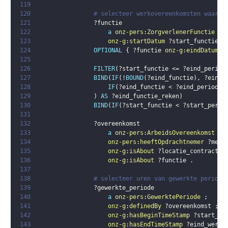
119
120
# selecteer werkovereenkomsten waarbi
121
?functie
122
a
onz-pers
:
ZorgverlenerFunctie
;
123
onz-g
:
startDatum
?start_functie
.
124
OPTIONAL
{
?functie
onz-g
:
eindDatum
?
125
126
FILTER
(
?start_functie
 <= 
?eind_period
127
BIND
(
IF
(
!
BOUND
(
?eind_functie
)
,
?eind_
128
IF
(
?eind_functie
 < 
?eind_periode
,
129
)
AS
?eind_functie_reken
)
130
BIND
(
IF
(
?start_functie
 < 
?start_perio
131
132
?overeenkomst
133
a
onz-pers
:
ArbeidsOvereenkomst
;
134
onz-pers
:
heeftOpdrachtnemer
?mede
135
onz-g
:
isAbout
?locatie_contract
;
136
onz-g
:
isAbout
?functie
.
137
138
# selecteer uren van gewerkte periode
139
?gewerkte_periode
140
a
onz-pers
:
GewerktePeriode
;
141
onz-g
:
definedBy
?overeenkomst
;
142
onz-g
:
hasBeginTimeStamp
?start_we
143
onz-g
:
hasEndTimeStamp
?eind_werk_