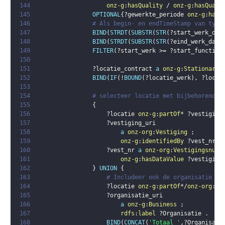
144
onz-g
:
hasQuality
 / 
onz-g
:
hasQuali
145
OPTIONAL
{
?gewerkte_periode
onz-g
:
hasP
146
# Als begin- en endTimeStamp van type
147
BIND
(
STRDT
(
SUBSTR
(
STR
(
?start_werk_dat
148
BIND
(
STRDT
(
SUBSTR
(
STR
(
?eind_werk_date
149
FILTER
(
?start_werk
 >= 
?start_functie_
150
151
?locatie_contract
a
onz-g
:
StationaryA
152
BIND
(
IF
(
!
BOUND
(
?locatie_werk
)
,
?locat
153
154
# selecteer locatie met bijbehorende 
155
{
156
?locatie
onz-g
:
partOf
* 
?vestiging
157
?vestiging_uri
158
a
onz-org
:
Vestiging
;
159
onz-g
:
identifiedBy
?vest_nr
.
160
?vest_nr
a
onz-org
:
Vestigingsnumm
161
onz-g
:
hasDataValue
?vestiging
162
}
UNION
{
163
# Includeer ook de organisatie al
164
?locatie
onz-g
:
partOf
*/
onz-org
:
ve
165
?organisatie_uri
166
a
onz-g
:
Business
;
167
rdfs
:
label
?Organisatie
.
168
BIND
(
CONCAT
(
'Totaal '
,
?Organisati