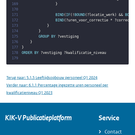
169
}
170
171
BIND
(
IF
(
!
BOUND
(
?locatie_werk
)
 && 
BOUN
172
BIND
(
?uren_voor_correctie
 * 
?correcti
173
}
174
}
175
GROUP
BY
?vestiging
176
}
177
}
178
ORDER
BY
?vestiging
?kwalificatie_niveau
179
Terug naar:
5.1.5 Leeftijdsopbouw personeel Q1 2024
Verder naar:
6.1.1 Percentage ingezette uren personeel per
kwalificatieniveau Q1 2023
KIK-V Publicatieplatform
Service
Contact