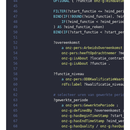
44
OPTIONAL
{
?functie
onz-g
:
eindDatum
?
45
46
FILTER
(
?start_functie
 <= 
?eind_period
47
BIND
(
IF
(
!
BOUND
(
?eind_functie
)
,
?eind_
48
IF
(
?eind_functie
 < 
?eind_periode
,
49
)
AS
?eind_functie_reken
)
50
BIND
(
IF
(
?start_functie
 < 
?start_perio
51
52
?overeenkomst
53
a
onz-pers
:
ArbeidsOvereenkomst
;
54
onz-pers
:
heeftOpdrachtnemer
?mede
55
onz-g
:
isAbout
?locatie_contract
;
56
onz-g
:
isAbout
?functie
.
57
58
?functie_niveau
59
a
onz-pers
:
ODBKwalificatieWaarde
60
rdfs
:
label
?kwalificatie_niveau
.
61
62
# selecteer uren van gewerkte periode
63
?gewerkte_periode
64
a
onz-pers
:
GewerktePeriode
;
65
onz-g
:
definedBy
?overeenkomst
;
66
onz-g
:
hasBeginTimeStamp
?start_we
67
onz-g
:
hasEndTimeStamp
?eind_werk_
68
onz-g
:
hasQuality
 / 
onz-g
:
hasQuali