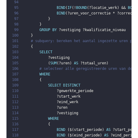
94
95
BIND
(
IF
(
!
BOUND
(
?locatie_werk
)
 && 
BOUN
96
BIND
(
?uren_voor_correctie
 * 
?correcti
97
}
98
}
99
GROUP
BY
?vestiging
?kwalificatie_niveau
100
}
101
# subquery: bereken het aantal ingezette uren per
102
{
103
SELECT
104
?vestiging
105
(
SUM
(
?uren
)
AS
?totaal_uren
)
106
# selecteer alle geregistreerde uren van de w
107
WHERE
108
{
109
SELECT
DISTINCT
110
?gewerkte_periode
111
?start_werk
112
?eind_werk
113
?uren
114
?vestiging
115
WHERE
116
{
117
BIND
(
$
(
start_periode
)
AS
?start_peri
118
BIND
(
$
(
eind_periode
)
AS
?eind_period