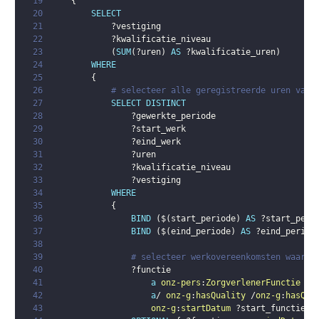
19
{
20
SELECT
21
?vestiging
22
?kwalificatie_niveau
23
(
SUM
(
?uren
)
AS
?kwalificatie_uren
)
24
WHERE
25
{
26
# selecteer alle geregistreerde uren van 
27
SELECT
DISTINCT
28
?gewerkte_periode
29
?start_werk
30
?eind_werk
31
?uren
32
?kwalificatie_niveau
33
?vestiging
34
WHERE
35
{
36
BIND
(
$
(
start_periode
)
AS
?start_peri
37
BIND
(
$
(
eind_periode
)
AS
?eind_period
38
39
# selecteer werkovereenkomsten waarbi
40
?functie
41
a
onz-pers
:
ZorgverlenerFunctie
;
42
a
/ 
onz-g
:
hasQuality
 /
onz-g
:
hasQua
43
onz-g
:
startDatum
?start_functie
.