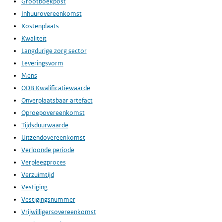
Grootboekpost
Inhuurovereenkomst
Kostenplaats
Kwaliteit
Langdurige zorg sector
Leveringsvorm
Mens
ODB Kwalificatiewaarde
Onverplaatsbaar artefact
Oproepovereenkomst
Tijdsduurwaarde
Uitzendovereenkomst
Verloonde periode
Verpleegproces
Verzuimtijd
Vestiging
Vestigingsnummer
Vrijwilligersovereenkomst