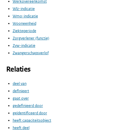
Werkovereenkomst
Wlz-indicatie
Wmo-indicatie
Wooneenheid
Ziekteperiode
Zorgverlener (functie)
Zvw-indicatie
Zwangerschapsverlof
Relaties
deel van
definieert
gaat over
gedefinieerd door
geïdentificeerd door
heeft capaciteitsobject
heeft deel