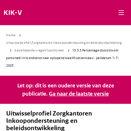
Naar de inhoud gaan
Naar de navigatie gaan
Naar de footer gaan
KIK-V
Home
Uitwisselprofiel Zorgkantoren Inkoopondersteuning en beleidsontwikkeling
Gevalideerde vragen functioneel
13.3.3 Percentage doorstroom
personeel in loondienst naar oplopend kwalificatieniveau - peildatum 1-7-
2023
Let op: dit is een oudere versie van deze
publicatie.
Ga naar de laatste versie
Uitwisselprofiel Zorgkantoren
Inkoopondersteuning en
beleidsontwikkeling