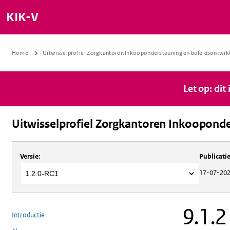
KIK-V
Home
Uitwisselprofiel Zorgkantoren Inkoopondersteuning en beleidsontwik
Let op: dit
Uitwisselprofiel Zorgkantoren Inkooponde
Over
Uitwisselprofiel Zorgkantoren 
Versie
:
Publicat
17-07-20
9.1.2
Introductie