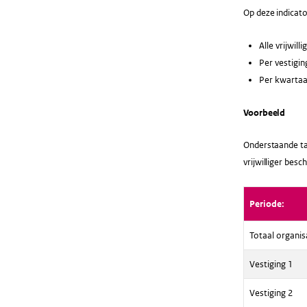
Op deze indicato
Alle vrijwil
Per vestigin
Per kwartaa
Voorbeeld
Onderstaande tab
vrijwilliger bes
Periode:
Totaal organis
Vestiging 1
Vestiging 2