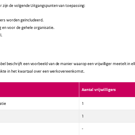
r zijn de volgende Uitgangspunten van toepassing:
ligers worden geïncludeerd.
g en voor de gehele organisatie.
l.
el beschrijft een voorbeeld van de manier waarop een vrijwilliger meetelt in e
chikte in het kwartaal over een werkovereenkomst.
Aantal vrijwilligers
atie
1
1
-