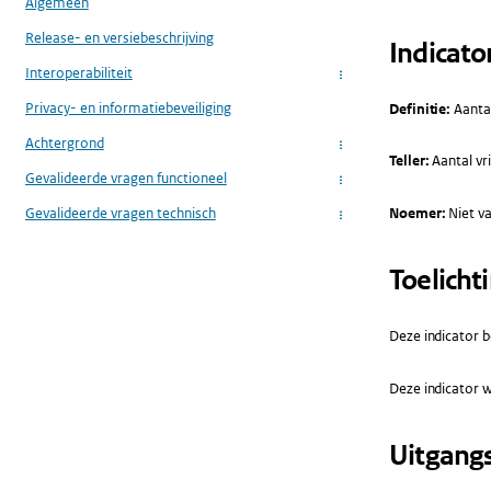
Algemeen
Release- en versiebeschrijving
Indicato
Interoperabiliteit
...
Privacy- en informatiebeveiliging
Definitie:
Aantal
Achtergrond
...
Teller:
Aantal vri
Gevalideerde vragen functioneel
...
Noemer:
Niet va
Gevalideerde vragen technisch
...
Toelicht
Deze indicator be
Deze indicator w
Uitgang