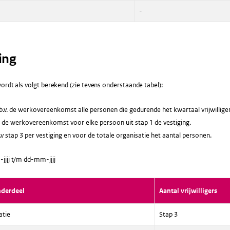
-
ing
ordt als volgt berekend (zie tevens onderstaande tabel):
b.v. de werkovereenkomst alle personen die gedurende het kwartaal vrijwillige
. de werkovereenkomst voor elke persoon uit stap 1 de vestiging.
v stap 3 per vestiging en voor de totale organisatie het aantal personen.
jjjj t/m dd-mm-jjjj
nderdeel
Aantal vrijwilligers
atie
Stap 3