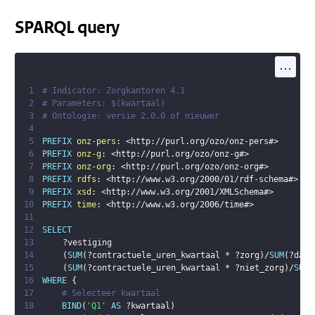
SPARQL query
...
1
# Indicator: Zorgkantoren 4.1 
2
# Parameters: $(kwartaal)
3
# Ontologie: versie 2.0.0 of nieuwer
4
5
PREFIX
onz-pers
:
<
http://purl.org/ozo/onz-pers#
>
6
PREFIX
onz-g
:
<
http://purl.org/ozo/onz-g#
>
7
PREFIX
onz-org
:
<
http://purl.org/ozo/onz-org#
>
8
PREFIX
rdfs
:
<
http://www.w3.org/2000/01/rdf-schema#
>
9
PREFIX
xsd
:
<
http://www.w3.org/2001/XMLSchema#
>
10
PREFIX
time
:
<
http://www.w3.org/2006/time#
>
11
12
SELECT
13
?vestiging
14
(
SUM
(
?contractuele_uren_kwartaal
 * 
?zorg
)
/
SUM
(
?dage
15
(
SUM
(
?contractuele_uren_kwartaal
 * 
?niet_zorg
)
/
SUM
(
16
WHERE
{
17
# Selecteer kwartaal 
18
BIND
(
'Q1'
AS
?kwartaal
)