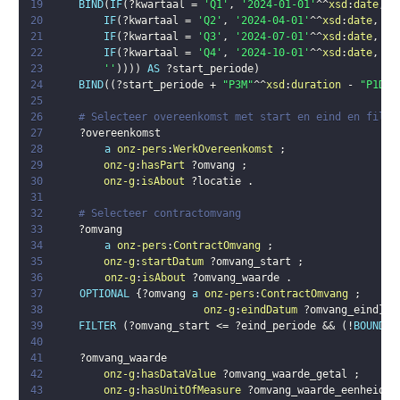
19
BIND
(
IF
(
?kwartaal
 = 
'Q1'
,
'2024-01-01'
^^
xsd
:
date
,
20
IF
(
?kwartaal
 = 
'Q2'
,
'2024-04-01'
^^
xsd
:
date
,
21
IF
(
?kwartaal
 = 
'Q3'
,
'2024-07-01'
^^
xsd
:
date
,
22
IF
(
?kwartaal
 = 
'Q4'
,
'2024-10-01'
^^
xsd
:
date
,
23
''
)
)
)
)
AS
?start_periode
)
24
BIND
(
(
?start_periode
 + 
"P3M"
^^
xsd
:
duration
 - 
"P1D"
^
25
26
# Selecteer overeenkomst met start en eind en filte
27
?overeenkomst
28
a
onz-pers
:
WerkOvereenkomst
;
29
onz-g
:
hasPart
?omvang
;
30
onz-g
:
isAbout
?locatie
.
31
32
# Selecteer contractomvang
33
?omvang
34
a
onz-pers
:
ContractOmvang
;
35
onz-g
:
startDatum
?omvang_start
;
36
onz-g
:
isAbout
?omvang_waarde
.
37
OPTIONAL
{
?omvang
a
onz-pers
:
ContractOmvang
;
38
onz-g
:
eindDatum
?omvang_eind
}
39
FILTER
(
?omvang_start
 <= 
?eind_periode
 && 
(
!
BOUND
(
?
40
41
?omvang_waarde
42
onz-g
:
hasDataValue
?omvang_waarde_getal
;
43
onz-g
:
hasUnitOfMeasure
?omvang_waarde_eenheid
.