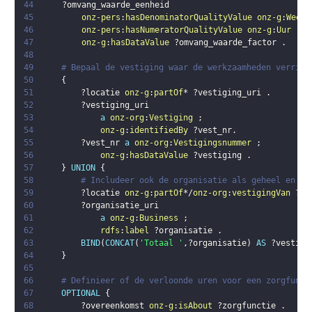
44
?omvang_waarde_eenheid
45
onz-pers
:
hasDenominatorQualityValue
onz-g
:
Week
46
onz-pers
:
hasNumeratorQualityValue
onz-g
:
Uur
;
47
onz-g
:
hasDataValue
?omvang_waarde_factor
.
48
49
# Bepaal de vestiging waar de werkzaamheden verrich
50
{
51
?locatie
onz-g
:
partOf
* 
?vestiging_uri
.
52
?vestiging_uri
53
a
onz-org
:
Vestiging
;
54
onz-g
:
identifiedBy
?vest_nr
.
55
?vest_nr
a
onz-org
:
Vestigingsnummer
;
56
onz-g
:
hasDataValue
?vestiging
.
57
}
UNION
{
58
# Includeer ook de organisatie als geheel en la
59
?locatie
onz-g
:
partOf
*/
onz-org
:
vestigingVan
?or
60
?organisatie_uri
61
a
onz-g
:
Business
;
62
rdfs
:
label
?organisatie
.
63
BIND
(
CONCAT
(
'Totaal '
,
?organisatie
)
AS
?vestigi
64
}
65
66
# Definieer of de verloonde uren voor een zorgfunct
67
OPTIONAL
{
68
?overeenkomst
onz-g
:
isAbout
?zorgfunctie
.