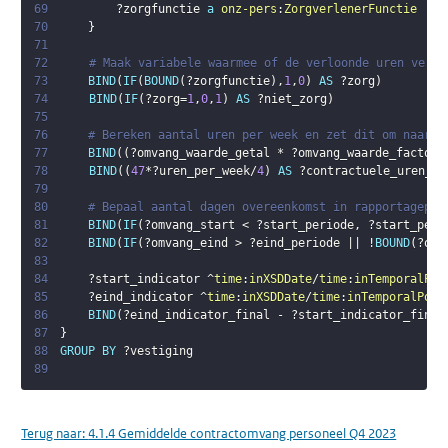
69
?zorgfunctie
a
onz-pers
:
ZorgverlenerFunctie
70
}
71
72
# Maak variabele waarmee of de verloonde uren verme
73
BIND
(
IF
(
BOUND
(
?zorgfunctie
)
,
1
,
0
)
AS
?zorg
)
74
BIND
(
IF
(
?zorg
=
1
,
0
,
1
)
AS
?niet_zorg
)
75
76
# Bereken aantal uren per week en zet dit om naar k
77
BIND
(
(
?omvang_waarde_getal
 * 
?omvang_waarde_factor
)
78
BIND
(
(
47
*
?uren_per_week
/
4
)
AS
?contractuele_uren_kw
79
80
# Bepaal aantal dagen overeenkomst in rapportageper
81
BIND
(
IF
(
?omvang_start
 < 
?start_periode
,
?start_peri
82
BIND
(
IF
(
?omvang_eind
 > 
?eind_periode
 || !
BOUND
(
?omv
83
84
?start_indicator
 ^
time
:
inXSDDate
/
time
:
inTemporalPos
85
?eind_indicator
 ^
time
:
inXSDDate
/
time
:
inTemporalPosi
86
BIND
(
?eind_indicator_final
 - 
?start_indicator_final
87
}
88
GROUP
BY
?vestiging
89
Terug naar:
4.1.4 Gemiddelde contractomvang personeel Q4 2023