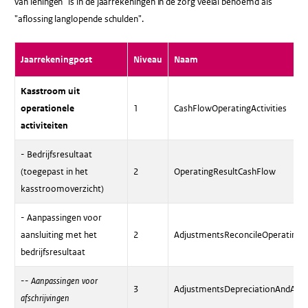
van leningen" is in de jaarrekeningen in de zorg veelal benoemd als
"aflossing langlopende schulden".
Jaarrekeningpost
Niveau
Naam
Kasstroom uit
operationele
1
CashFlowOperatingActivities
activiteiten
- Bedrijfsresultaat
(toegepast in het
2
OperatingResultCashFlow
kasstroomoverzicht)
- Aanpassingen voor
aansluiting met het
2
AdjustmentsReconcileOperatingR
bedrijfsresultaat
--
Aanpassingen voor
3
AdjustmentsDepreciationAndAmo
afschrijvingen