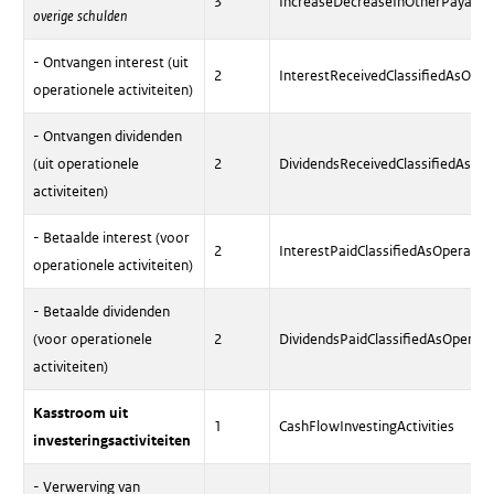
3
IncreaseDecreaseInOtherPayable
overige schulden
- Ontvangen interest (uit
2
InterestReceivedClassifiedAsOpera
operationele activiteiten)
- Ontvangen dividenden
(uit operationele
2
DividendsReceivedClassifiedAsOper
activiteiten)
- Betaalde interest (voor
2
InterestPaidClassifiedAsOperating
operationele activiteiten)
- Betaalde dividenden
(voor operationele
2
DividendsPaidClassifiedAsOperatin
activiteiten)
Kasstroom uit
1
CashFlowInvestingActivities
investeringsactiviteiten
- Verwerving van