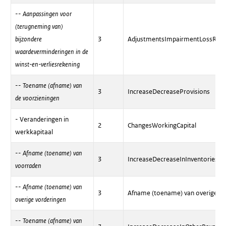
--
Aanpassingen voor
(terugneming van)
bijzondere
3
AdjustmentsImpairmentLossReve
waardeverminderingen in de
winst-en-verliesrekening
--
Toename (afname) van
3
IncreaseDecreaseProvisions
de voorzieningen
- Veranderingen in
2
ChangesWorkingCapital
werkkapitaal
--
Afname (toename) van
3
IncreaseDecreaseInInventories
voorraden
--
Afname (toename) van
3
Afname (toename) van overige vo
overige vorderingen
--
Toename (afname) van