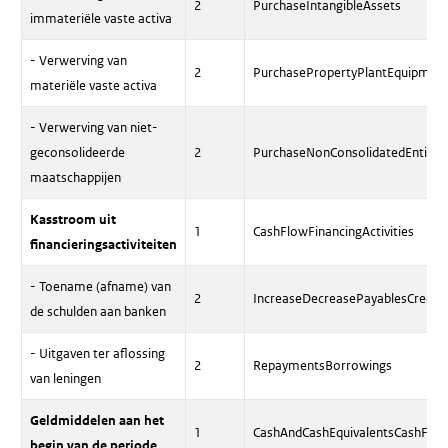
2
PurchaseIntangibleAssets
immateriële vaste activa
- Verwerving van
2
PurchasePropertyPlantEquipmen
materiële vaste activa
- Verwerving van niet-
geconsolideerde
2
PurchaseNonConsolidatedEntitie
maatschappijen
Kasstroom uit
1
CashFlowFinancingActivities
financieringsactiviteiten
- Toename (afname) van
2
IncreaseDecreasePayablesCreditIn
de schulden aan banken
- Uitgaven ter aflossing
2
RepaymentsBorrowings
van leningen
Geldmiddelen aan het
1
CashAndCashEquivalentsCashFlow(
begin van de periode