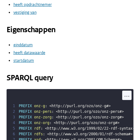
heeft opdrachtnemer
vestiging van
Eigenschappen
einddatum
heeft datawaarde
startdatum
SPARQL query
...
1
PREFIX
onz-g
:
<
http://purl.org/ozo/onz-g#
>
2
PREFIX
onz-pers
:
<
http://purl.org/ozo/onz-pers#
>
3
PREFIX
onz-zorg
:
<
http://purl.org/ozo/onz-zorg#
>
4
PREFIX
onz-org
:
<
http://purl.org/ozo/onz-org#
>
5
PREFIX
rdf
:
<
http://www.w3.org/1999/02/22-rdf-syntax-ns
6
PREFIX
rdfs
:
<
http://www.w3.org/2000/01/rdf-schema#
>
7
PREFIX
xsd
:
<
http://www.w3.org/2001/XMLSchema#
>