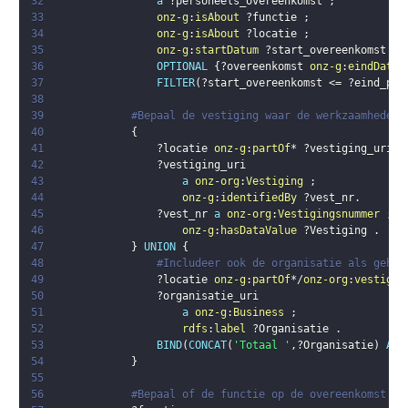
32
a
?personeels_overeenkomst
;
33
onz-g
:
isAbout
?functie
;
34
onz-g
:
isAbout
?locatie
;
35
onz-g
:
startDatum
?start_overeenkomst
.
36
OPTIONAL
{
?overeenkomst
onz-g
:
eindDatum
37
FILTER
(
?start_overeenkomst
 <= 
?eind_per
38
39
#Bepaal de vestiging waar de werkzaamheden 
40
{
41
?locatie
onz-g
:
partOf
* 
?vestiging_uri
.
42
?vestiging_uri
43
a
onz-org
:
Vestiging
;
44
onz-g
:
identifiedBy
?vest_nr
.
45
?vest_nr
a
onz-org
:
Vestigingsnummer
;
46
onz-g
:
hasDataValue
?Vestiging
.
47
}
UNION
{
48
#Includeer ook de organisatie als gehee
49
?locatie
onz-g
:
partOf
*/
onz-org
:
vestigin
50
?organisatie_uri
51
a
onz-g
:
Business
;
52
rdfs
:
label
?Organisatie
.
53
BIND
(
CONCAT
(
'Totaal '
,
?Organisatie
)
AS
54
}
55
56
#Bepaal of de functie op de overeenkomst va