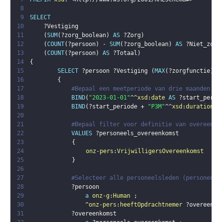
8
9
SELECT
10
?Vestiging
11
(
SUM
(
?zorg_boolean
)
AS
?Zorg
)
12
(
COUNT
(
?persoon
)
 - 
SUM
(
?zorg_boolean
)
AS
?Niet_zorg
13
(
COUNT
(
?persoon
)
AS
?Totaal
)
14
{
15
SELECT
?persoon
?Vestiging
(
MAX
(
?zorgfunctie
)
A
16
{
17
#Bepaal een meetperiode van drie maanden, s
18
BIND
(
"2023-01-01"
^^
xsd
:
date
AS
?start_perio
19
BIND
(
?start_periode
 + 
"P3M"
^^
xsd
:
duration
 -
20
21
#Bepaal filter voor definitie van overeenko
22
VALUES
?personeels_overeenkomst
23
{
24
onz-pers
:
VrijwilligersOvereenkomst
25
}
26
27
#Selecteer alle personeelsleden (personen m
28
?persoon
29
a
onz-g
:
Human
;
30
                ^
onz-pers
:
heeftOpdrachtnemer
?overeenko
31
?overeenkomst