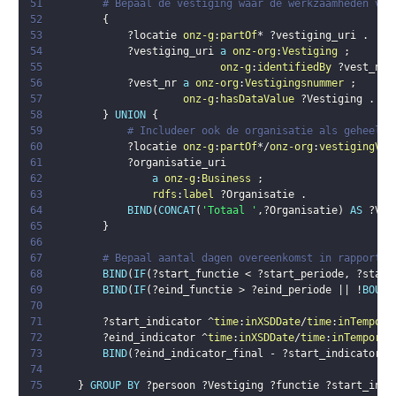
51
# Bepaal de vestiging waar de werkzaamheden ver
52
{
53
?locatie
onz-g
:
partOf
* 
?vestiging_uri
.
54
?vestiging_uri
a
onz-org
:
Vestiging
;
55
onz-g
:
identifiedBy
?vest_nr
.
56
?vest_nr
a
onz-org
:
Vestigingsnummer
;
57
onz-g
:
hasDataValue
?Vestiging
.
58
}
UNION
{
59
# Includeer ook de organisatie als geheel e
60
?locatie
onz-g
:
partOf
*/
onz-org
:
vestigingVan
61
?organisatie_uri
62
a
onz-g
:
Business
;
63
rdfs
:
label
?Organisatie
.
64
BIND
(
CONCAT
(
'Totaal '
,
?Organisatie
)
AS
?Ves
65
}
66
67
# Bepaal aantal dagen overeenkomst in rapportag
68
BIND
(
IF
(
?start_functie
 < 
?start_periode
,
?start
69
BIND
(
IF
(
?eind_functie
 > 
?eind_periode
 || !
BOUND
70
71
?start_indicator
 ^
time
:
inXSDDate
/
time
:
inTempora
72
?eind_indicator
 ^
time
:
inXSDDate
/
time
:
inTemporal
73
BIND
(
?eind_indicator_final
 - 
?start_indicator_f
74
75
}
GROUP
BY
?persoon
?Vestiging
?functie
?start_indi