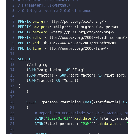
1
# Indicator: Zorgkantoren 1.1
2
# Parameters: ($kwartaal)
3
# Ontologie: versie 2.0.0 of nieuwer
4
5
PREFIX
onz-g
:
<
http://purl.org/ozo/onz-g#
>
6
PREFIX
onz-pers
:
<
http://purl.org/ozo/onz-pers#
>
7
PREFIX
onz-org
:
<
http://purl.org/ozo/onz-org#
>
8
PREFIX
rdfs
:
<
http://www.w3.org/2000/01/rdf-schema#
>
9
PREFIX
xsd
:
<
http://www.w3.org/2001/XMLSchema#
>
10
PREFIX
time
:
<
http://www.w3.org/2006/time#
>
11
12
SELECT
13
?Vestiging
14
(
SUM
(
?zorg_factor
)
AS
?Zorg
)
15
(
SUM
(
?factor
)
 - 
SUM
(
?zorg_factor
)
AS
?Niet_zorg
)
16
(
SUM
(
?factor
)
AS
?Totaal
)
17
{
18
{
19
20
SELECT
?persoon
?Vestiging
(
MAX
(
?zorgfunctie
)
AS
?z
21
{
22
# Bepaal een meetperiode van drie maanden, star
23
BIND
(
"2022-01-01"
^^
xsd
:
date
AS
?start_periode
)
24
BIND
(
?start_periode
 + 
"P3M"
^^
xsd
:
duration
 - 
"P1
25