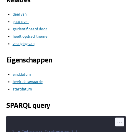
Relaties
deel van
gaat over
geïdentificeerd door
heeft opdrachtnemer
vestiging van
Eigenschappen
einddatum
heeft datawaarde
startdatum
SPARQL query
...