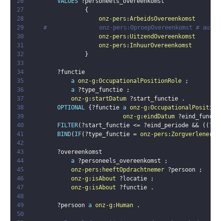
26
VALUES
?personeels_overeenkomst
27
{
28
onz-pers
:
ArbeidsOvereenkomst
29
#        		onz-pers:OproepOvereenkomst 
30
onz-pers
:
UitzendOvereenkomst
31
onz-pers
:
InhuurOvereenkomst
32
}
33
34
?functie
35
a
onz-g
:
OccupationalPositionRole
;
36
a
?type_functie
;
37
onz-g
:
startDatum
?start_functie
.
38
OPTIONAL
{
?functie
a
onz-g
:
OccupationalPosition
39
onz-g
:
eindDatum
?eind_functi
40
FILTER
(
?start_functie
 <= 
?eind_periode
 && 
(
(
?ei
41
BIND
(
IF
(
?type_functie
 = 
onz-pers
:
ZorgverlenerFu
42
43
?overeenkomst
44
a
?personeels_overeenkomst
;
45
onz-pers
:
heeftOpdrachtnemer
?persoon
;
46
onz-g
:
isAbout
?locatie
;
47
onz-g
:
isAbout
?functie
.
48
49
?persoon
a
onz-g
:
Human
.
50