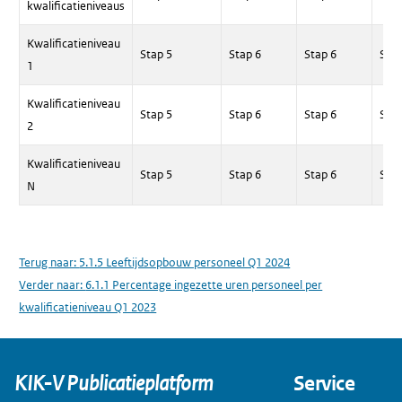
kwalificatieniveaus
Kwalificatieniveau
Stap 5
Stap 6
Stap 6
Stap
1
Kwalificatieniveau
Stap 5
Stap 6
Stap 6
Stap
2
Kwalificatieniveau
Stap 5
Stap 6
Stap 6
Stap
N
Terug naar:
5.1.5 Leeftijdsopbouw personeel Q1 2024
Verder naar:
6.1.1 Percentage ingezette uren personeel per
kwalificatieniveau Q1 2023
KIK-V Publicatieplatform
Service