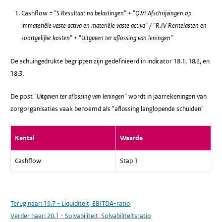
Cashflow =
"S Resultaat na belastingen"
+
"Q.VI Afschrijvingen op
immateriële vaste activa en materiële vaste activa"
/
"R.IV Rentelasten en
soortgelijke kosten"
+
"Uitgaven ter aflossing van leningen"
De schuingedrukte begrippen zijn gedefinieerd in indicator 18.1, 18.2, en
18.3.
De post
"Uitgaven ter aflossing van leningen"
wordt in jaarrekeningen van
zorgorganisaties vaak benoemd als "aflossing langlopende schulden"
Kental
Waarde
Cashflow
Stap 1
Terug naar:
19.7 - Liquiditeit, EBITDA-ratio
Verder naar:
20.1 - Solvabiliteit, Solvabiliteitsratio