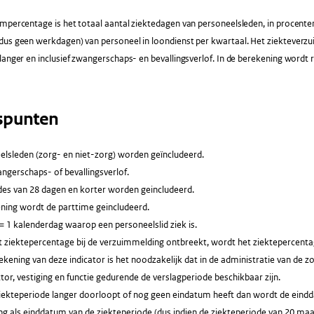
mpercentage is het totaal aantal ziektedagen van personeelsleden, in procente
dus geen werkdagen) van personeel in loondienst per kwartaal. Het ziekteverz
langer en inclusief zwangerschaps- en bevallingsverlof. In de berekening word
spunten
elsleden (zorg- en niet-zorg) worden geïncludeerd.
angerschaps- of bevallingsverlof.
des van 28 dagen en korter worden geincludeerd.
ening wordt de parttime geincludeerd.
= 1 kalenderdag waarop een personeelslid ziek is.
 ziektepercentage bij de verzuimmelding ontbreekt, wordt het ziektepercentag
kening van deze indicator is het noodzakelijk dat in de administratie van de z
tor, vestiging en functie gedurende de verslagperiode beschikbaar zijn.
ziekteperiode langer doorloopt of nog geen eindatum heeft dan wordt de eindd
g als einddatum van de ziekteperiode (dus indien de ziekteperiode van 20 maart