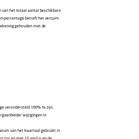
n van het totaal aantal beschikbare
uimpercentage betreft het verzuim
t rekening gehouden met de
e verondersteld 100% te zijn.
orgaanbieder wijzigingen in
atum van het kwartaal gebruikt in
 tot en met 15 april is en de