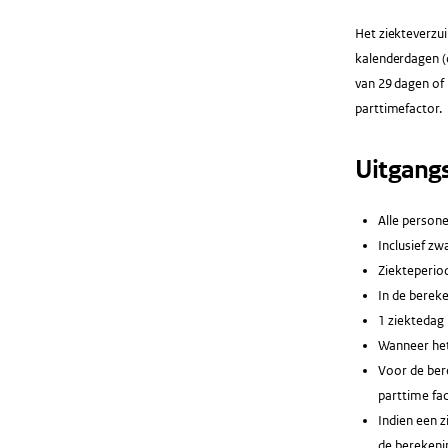
Het ziekteverzui
kalenderdagen (
van 29 dagen of 
parttimefactor.
Uitgang
Alle persone
Inclusief zw
Ziekteperio
In de berek
1 ziektedag 
Wanneer het
Voor de bere
parttime fac
Indien een 
de berekenin