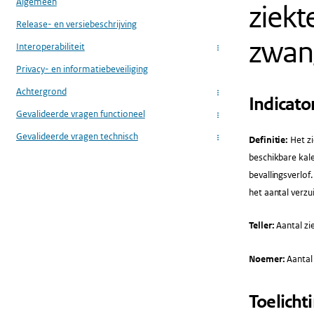
Algemeen
ziekt
Release- en versiebeschrijving
zwan
Interoperabiliteit
...
Privacy- en informatiebeveiliging
Achtergrond
...
Indicato
Gevalideerde vragen functioneel
...
Gevalideerde vragen technisch
Definitie:
Het zi
...
beschikbare kal
bevallingsverlo
het aantal verzu
Teller:
Aantal zi
Noemer:
Aantal
Toelicht