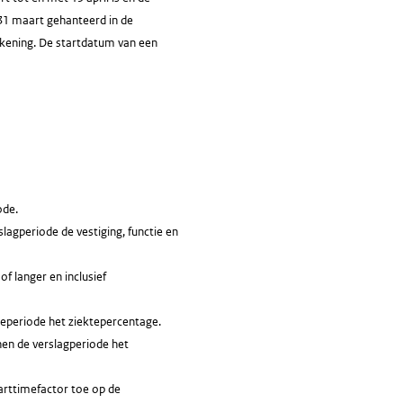
31 maart gehanteerd in de
rekening. De startdatum van een
ode.
lagperiode de vestiging, functie en
f langer en inclusief
teperiode het ziektepercentage.
nen de verslagperiode het
arttimefactor toe op de