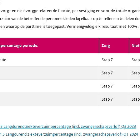
.
zorg- en niet-zorggerelateerde functie, per vestiging en voor de totale orga
rzuim van de betreffende personeelsleden bij elkaar op te tellen en te delen do
en waarop de parttime is toegepast. Vermenigvuldig elk resultaat met 100%.
mpercentage periode:
Zorg
Niet
atie
Stap 7
Stap
Stap 7
Stap
Stap 7
Stap
Stap 7
Stap
.3 Langdurend ziekteverzuimpercentage (incl. zwangerschapsverlof) Q3 2023
4.5 Langdurend ziekteverzuimpercentage (incl. zwangerschapsverlof) Q1 2024