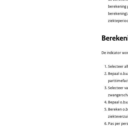
berekening 
berekening).
ziekteperio
Bereken
De indicator wor
Selecteer al
Bepaal o.b.v
parttimefac
Selecteer va
zwangerscha
Bepaal o.b.
Bereken o.b.
ziekteverzu
Pas per per