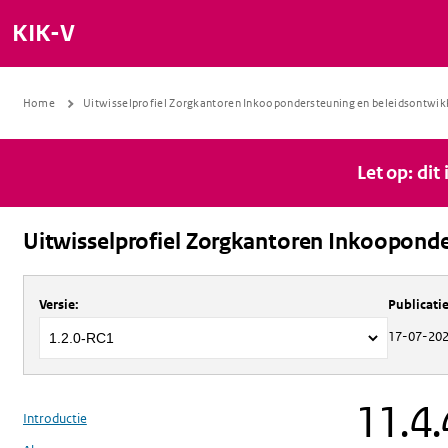
KIK-V
Home
Uitwisselprofiel Zorgkantoren Inkoopondersteuning en beleidsontwik
Let op: dit
Uitwisselprofiel Zorgkantoren Inkooponde
Over
Uitwisselprofiel Zorgkantoren 
Versie
:
Publicat
17-07-20
11.4
Introductie