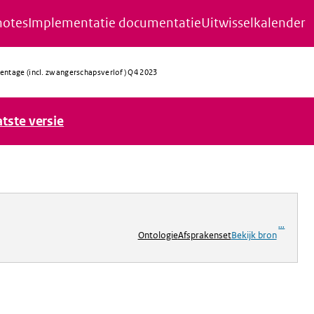
notes
Implementatie documentatie
Uitwisselkalender
entage (incl. zwangerschapsverlof) Q4 2023
atste versie
ng
...
Ontologie
Afsprakenset
Bekijk bron