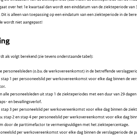
gaat over het 1e kwartaal dan wordt een einddatum van de ziekteperiode van 
 Dit is alleen van toepassing op een eindatum van een ziekteperiode in de be
de wordt niet aangepast!
ing
dt als volgt berekend (zie tevens onderstaande tabel):
le personeelsleden (o.b.v. de werkovereenkomst) in de betreffende verslagperi
. stap 1 per persooneelslid per werkovereenkomst voor elke dag binnen de vers
tor.
n alle personeelsleden uit stap 1 de ziekteperiodes met een duur van 29 dagen o
ps- en bevallingsverlof.
v. stap 3 per personeelslid per werkovereenkomst voor elke dag binnen de ziek
v. stap 2 en stap 4 per personeelslid per werkovereenkomst voor elke dag bin
im door de parttimefactor te vermenigvuldigen met het ziektepercentage.
soneelslid per werkovereenkomst voor elke dag binnen de verslagperiode de p