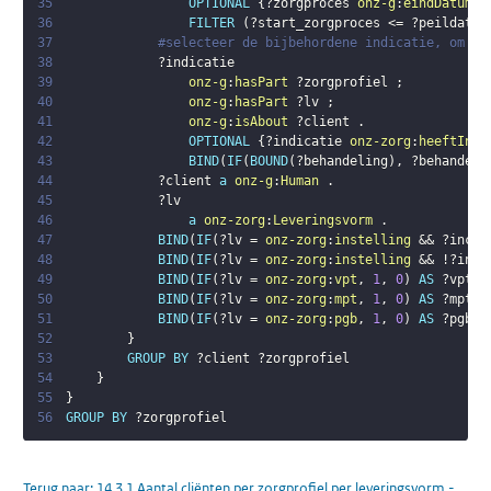
35
OPTIONAL
{
?zorgproces
onz-g
:
eindDatum
?
36
FILTER
(
?start_zorgproces
 <= 
?peildatum
37
#selecteer de bijbehordene indicatie, om un
38
?indicatie
39
onz-g
:
hasPart
?zorgprofiel
;
40
onz-g
:
hasPart
?lv
;
41
onz-g
:
isAbout
?client
.
42
OPTIONAL
{
?indicatie
onz-zorg
:
heeftIndi
43
BIND
(
IF
(
BOUND
(
?behandeling
)
,
?behandeli
44
?client
a
onz-g
:
Human
.
45
?lv
46
a
onz-zorg
:
Leveringsvorm
.
47
BIND
(
IF
(
?lv
 = 
onz-zorg
:
instelling
 && 
?incl_
48
BIND
(
IF
(
?lv
 = 
onz-zorg
:
instelling
 && !
?incl
49
BIND
(
IF
(
?lv
 = 
onz-zorg
:
vpt
,
1
,
0
)
AS
?vpt
)
50
BIND
(
IF
(
?lv
 = 
onz-zorg
:
mpt
,
1
,
0
)
AS
?mpt
)
51
BIND
(
IF
(
?lv
 = 
onz-zorg
:
pgb
,
1
,
0
)
AS
?pgb
)
52
}
53
GROUP
BY
?client
?zorgprofiel
54
}
55
}
56
GROUP
BY
?zorgprofiel
Terug naar:
14.3.1 Aantal cliënten per zorgprofiel per leveringsvorm -