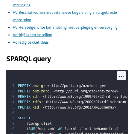
verpleging
VV Beschut wonen met intensieve begeleiding en uitgebreide
verzorging
VV Herstelgerichte behandeling met verpleging en verzorging
Verblijf in een instelling
Volledig pakket thuis
SPARQL query
...
1
PREFIX
onz-g
:
<
http://purl.org/ozo/onz-g#
>
2
PREFIX
onz-zorg
:
<
http://purl.org/ozo/onz-zorg#
>
3
PREFIX
rdf
:
<
http://www.w3.org/1999/02/22-rdf-syntax-ns
4
PREFIX
rdfs
:
<
http://www.w3.org/2000/01/rdf-schema#
>
5
PREFIX
xsd
:
<
http://www.w3.org/2001/XMLSchema#
>
6
7
SELECT
8
?zorgprofiel
9
(
SUM
(
?max_vmb
)
AS
?verblijf_met_behandeling
)