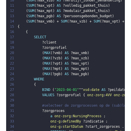
10
(
SUM
(
?max_vzb
)
AS
?verblijf_zonder_behandeling
)
11
(
SUM
(
?max_vpt
)
AS
?volledig_pakket_thuis
)
12
(
SUM
(
?max_mpt
)
AS
?modulair_pakket_thuis
)
13
(
SUM
(
?max_pgb
)
AS
?persoonsgebonden_budget
)
14
(
SUM
(
?max_vmb
)
 + 
SUM
(
?max_vzb
)
 + 
SUM
(
?max_vpt
)
 + 
SU
15
{
16
{
17
SELECT
18
?client
19
?zorgprofiel
20
(
MAX
(
?vmb
)
AS
?max_vmb
)
21
(
MAX
(
?vzb
)
AS
?max_vzb
)
22
(
MAX
(
?vpt
)
AS
?max_vpt
)
23
(
MAX
(
?mpt
)
AS
?max_mpt
)
24
(
MAX
(
?pgb
)
AS
?max_pgb
)
25
WHERE
26
{
27
BIND
(
"2023-04-01"
^^
xsd
:
date
AS
?peildatum
)
28
VALUES
?zorgprofiel
{
onz-zorg
:
4VV
onz-zorg
29
30
#selecteer de zorgprocessen op de (sub)loca
31
?zorgproces
32
a
onz-zorg
:
NursingProcess
;
33
onz-g
:
definedBy
?indicatie
;
34
onz-g
:
startDatum
?start_zorgproces
.