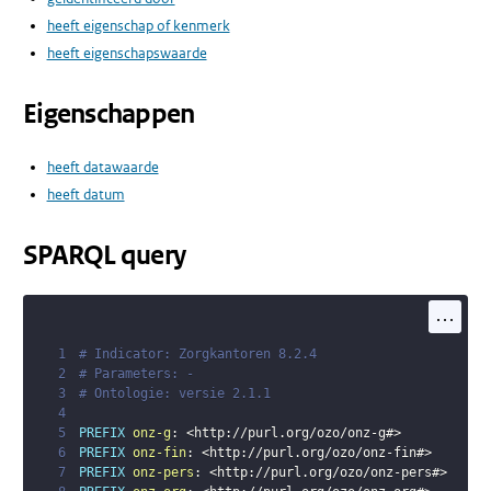
heeft eigenschap of kenmerk
heeft eigenschapswaarde
Eigenschappen
heeft datawaarde
heeft datum
SPARQL query
...
1
# Indicator: Zorgkantoren 8.2.4
2
# Parameters: -
3
# Ontologie: versie 2.1.1
4
5
PREFIX
onz-g
:
<
http://purl.org/ozo/onz-g#
>
6
PREFIX
onz-fin
:
<
http://purl.org/ozo/onz-fin#
>
7
PREFIX
onz-pers
:
<
http://purl.org/ozo/onz-pers#
>