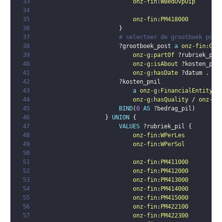
33
onz-fin
:
WBedOvpOip
34
35
onz-fin
:
PM418000
36
}
37
# selecteer de grootboek post
38
?grootboek_post
a
onz-fin
:
Gro
39
onz-g
:
partOf
?rubriek_pni
40
onz-g
:
isAbout
?kosten_pni
41
onz-g
:
hasDate
?datum
.
42
?kosten_pnil
43
a
onz-g
:
FinancialEntity
;
44
onz-g
:
hasQuality
 / 
onz-g
:
45
BIND
(
0
AS
?bedrag_pil
)
46
}
UNION
{
47
VALUES
?rubriek_pil
{
48
onz-fin
:
WPerLes
49
onz-fin
:
WPerSol
50
51
onz-fin
:
PM411000
52
onz-fin
:
PM412000
53
onz-fin
:
PM413000
54
onz-fin
:
PM414000
55
onz-fin
:
PM415000
56
onz-fin
:
PM422100
57
onz-fin
:
PM422300