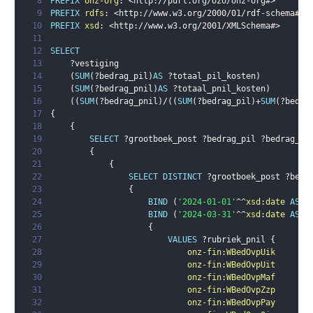
8
PREFIX
onz-org
:
<
http://purl.org/ozo/onz-org#
>
9
PREFIX
rdfs
:
<
http://www.w3.org/2000/01/rdf-schema#
>
10
PREFIX
xsd
:
<
http://www.w3.org/2001/XMLSchema#
>
11
12
SELECT
13
?vestiging
14
(
SUM
(
?bedrag_pil
)
AS
?totaal_pil_kosten
)
15
(
SUM
(
?bedrag_pnil
)
AS
?totaal_pnil_kosten
)
16
(
(
SUM
(
?bedrag_pnil
)
/
(
(
SUM
(
?bedrag_pil
)
+
SUM
(
?bedra
17
{
18
{
19
SELECT
?grootboek_post
?bedrag_pil
?bedrag_pn
20
{
21
{
22
SELECT
DISTINCT
?grootboek_post
?bedr
23
{
24
BIND
(
'2024-01-01'
^^
xsd
:
date
AS
?
25
BIND
(
'2024-03-31'
^^
xsd
:
date
AS
?
26
{
27
VALUES
?rubriek_pnil
{
28
onz-fin
:
WBedOvpUik
29
onz-fin
:
WBedOvpUit
30
onz-fin
:
WBedOvpMaf
31
onz-fin
:
WBedOvpZzp
32
onz-fin
:
WBedOvpPay