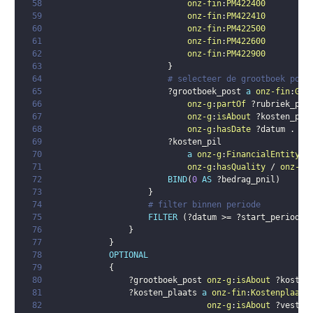
58
onz-fin
:
PM422400
59
onz-fin
:
PM422410
60
onz-fin
:
PM422500
61
onz-fin
:
PM422600
62
onz-fin
:
PM422900
63
}
64
# selecteer de grootboek post
65
?grootboek_post
a
onz-fin
:
Gro
66
onz-g
:
partOf
?rubriek_pil
67
onz-g
:
isAbout
?kosten_pil
68
onz-g
:
hasDate
?datum
.
69
?kosten_pil
70
a
onz-g
:
FinancialEntity
;
71
onz-g
:
hasQuality
 / 
onz-g
:
72
BIND
(
0
AS
?bedrag_pnil
)
73
}
74
# filter binnen periode
75
FILTER
(
?datum
 >= 
?start_periode
 
76
}
77
}
78
OPTIONAL
79
{
80
?grootboek_post
onz-g
:
isAbout
?kosten
81
?kosten_plaats
a
onz-fin
:
Kostenplaats
82
onz-g
:
isAbout
?vestig