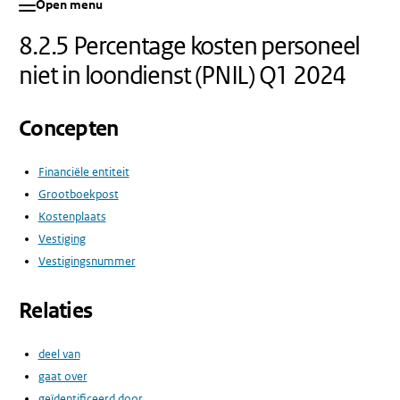
Open menu
8.2.5 Percentage kosten personeel
niet in loondienst (PNIL) Q1 2024
Concepten
Financiële entiteit
Grootboekpost
Kostenplaats
Vestiging
Vestigingsnummer
Relaties
deel van
gaat over
geïdentificeerd door