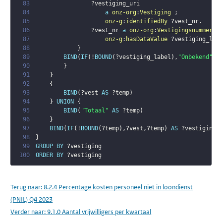
83
?vestiging_uri
84
a
onz-org
:
Vestiging
;
85
onz-g
:
identifiedBy
?vest_nr
.
86
?vest_nr
a
onz-org
:
Vestigingsnummer
;
87
onz-g
:
hasDataValue
?vestiging_lab
88
}
89
BIND
(
IF
(
!
BOUND
(
?vestiging_label
)
,
"Onbekend"
,
?
90
}
91
}
92
{
93
BIND
(
?vest
AS
?temp
)
94
}
UNION
{
95
BIND
(
"Totaal"
AS
?temp
)
96
}
97
BIND
(
IF
(
!
BOUND
(
?temp
)
,
?vest
,
?temp
)
AS
?vestiging
)
98
}
99
GROUP
BY
?vestiging
100
ORDER
BY
?vestiging
Terug naar:
8.2.4 Percentage kosten personeel niet in loondienst
(PNIL) Q4 2023
Verder naar:
9.1.0 Aantal vrijwilligers per kwartaal