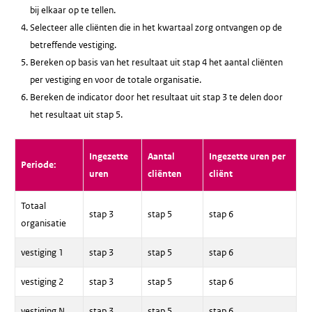
bij elkaar op te tellen.
Selecteer alle cliënten die in het kwartaal zorg ontvangen op de
betreffende vestiging.
Bereken op basis van het resultaat uit stap 4 het aantal cliënten
per vestiging en voor de totale organisatie.
Bereken de indicator door het resultaat uit stap 3 te delen door
het resultaat uit stap 5.
Ingezette
Aantal
Ingezette uren per
Periode:
uren
cliënten
cliënt
Totaal
stap 3
stap 5
stap 6
organisatie
vestiging 1
stap 3
stap 5
stap 6
vestiging 2
stap 3
stap 5
stap 6
vestiging N
stap 3
stap 5
stap 6