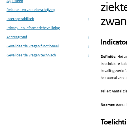
Algemeen
ziekt
Release- en versiebeschrijving
zwan
Interoperabiliteit
...
Privacy- en informatiebeveiliging
Achtergrond
...
Indicato
Gevalideerde vragen functioneel
...
Gevalideerde vragen technisch
Definitie:
Het zi
...
beschikbare kal
bevallingsverlo
het aantal verzu
Teller:
Aantal zi
Noemer:
Aantal
Toelicht