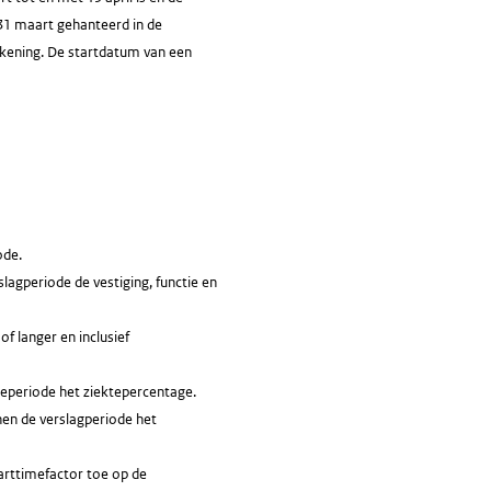
31 maart gehanteerd in de
rekening. De startdatum van een
ode.
lagperiode de vestiging, functie en
f langer en inclusief
teperiode het ziektepercentage.
nen de verslagperiode het
arttimefactor toe op de