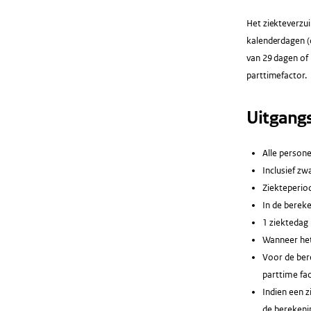
Het ziekteverzui
kalenderdagen (
van 29 dagen of 
parttimefactor.
Uitgang
Alle persone
Inclusief zw
Ziekteperio
In de berek
1 ziektedag 
Wanneer het
Voor de bere
parttime fac
Indien een 
de berekenin