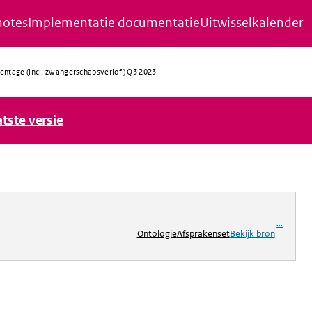
notes
Implementatie documentatie
Uitwisselkalender
entage (incl. zwangerschapsverlof) Q3 2023
atste versie
ng
...
Ontologie
Afsprakenset
Bekijk bron