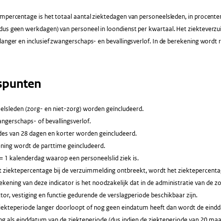
mpercentage is het totaal aantal ziektedagen van personeelsleden, in procente
dus geen werkdagen) van personeel in loondienst per kwartaal. Het ziekteverz
langer en inclusief zwangerschaps- en bevallingsverlof. In de berekening word
spunten
elsleden (zorg- en niet-zorg) worden geïncludeerd.
angerschaps- of bevallingsverlof.
des van 28 dagen en korter worden geincludeerd.
ening wordt de parttime geincludeerd.
= 1 kalenderdag waarop een personeelslid ziek is.
 ziektepercentage bij de verzuimmelding ontbreekt, wordt het ziektepercentag
kening van deze indicator is het noodzakelijk dat in de administratie van de z
tor, vestiging en functie gedurende de verslagperiode beschikbaar zijn.
ziekteperiode langer doorloopt of nog geen eindatum heeft dan wordt de eindd
g als einddatum van de ziekteperiode (dus indien de ziekteperiode van 20 maart