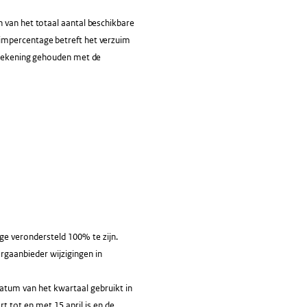
n van het totaal aantal beschikbare
uimpercentage betreft het verzuim
t rekening gehouden met de
e verondersteld 100% te zijn.
orgaanbieder wijzigingen in
atum van het kwartaal gebruikt in
 tot en met 15 april is en de