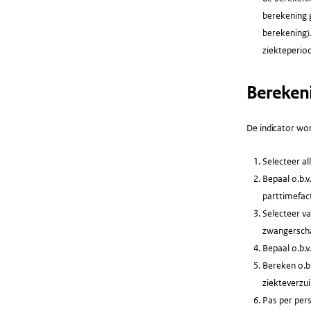
berekening 
berekening).
ziekteperio
Bereken
De indicator wor
Selecteer al
Bepaal o.b.v
parttimefac
Selecteer va
zwangerscha
Bepaal o.b.
Bereken o.b.
ziekteverzu
Pas per per