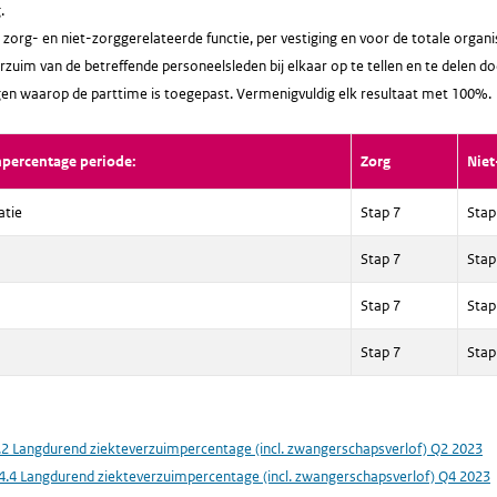
.
zorg- en niet-zorggerelateerde functie, per vestiging en voor de totale orga
rzuim van de betreffende personeelsleden bij elkaar op te tellen en te delen do
en waarop de parttime is toegepast. Vermenigvuldig elk resultaat met 100%.
mpercentage periode:
Zorg
Niet
atie
Stap 7
Stap
Stap 7
Stap
Stap 7
Stap
Stap 7
Stap
.2 Langdurend ziekteverzuimpercentage (incl. zwangerschapsverlof) Q2 2023
4.4 Langdurend ziekteverzuimpercentage (incl. zwangerschapsverlof) Q4 2023