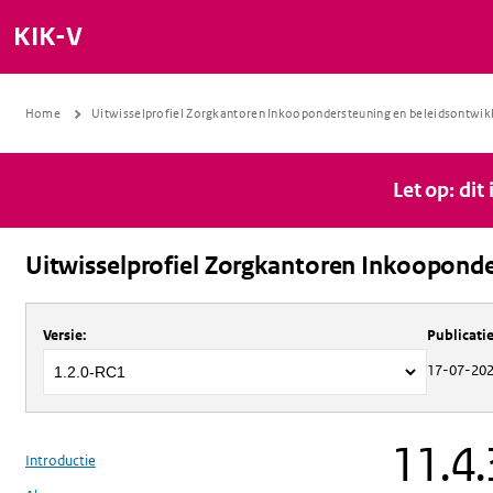
KIK-V
Home
Uitwisselprofiel Zorgkantoren Inkoopondersteuning en beleidsontwik
Let op: dit
Uitwisselprofiel Zorgkantoren Inkooponde
Over
Uitwisselprofiel Zorgkantoren 
Versie
:
Publicat
17-07-20
11.4
Introductie