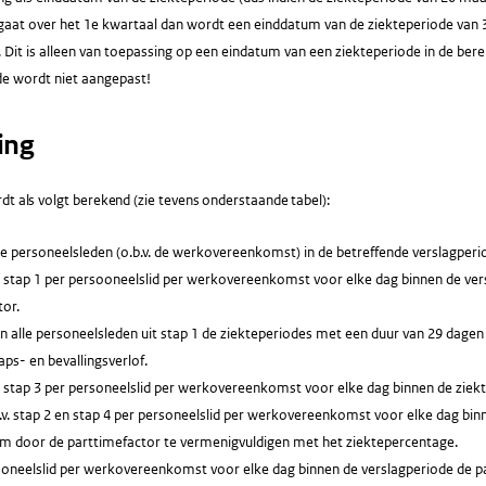
gaat over het 1e kwartaal dan wordt een einddatum van de ziekteperiode van 
 Dit is alleen van toepassing op een eindatum van een ziekteperiode in de be
de wordt niet aangepast!
ing
dt als volgt berekend (zie tevens onderstaande tabel):
le personeelsleden (o.b.v. de werkovereenkomst) in de betreffende verslagperi
. stap 1 per persooneelslid per werkovereenkomst voor elke dag binnen de vers
tor.
n alle personeelsleden uit stap 1 de ziekteperiodes met een duur van 29 dagen o
ps- en bevallingsverlof.
v. stap 3 per personeelslid per werkovereenkomst voor elke dag binnen de ziek
v. stap 2 en stap 4 per personeelslid per werkovereenkomst voor elke dag bin
im door de parttimefactor te vermenigvuldigen met het ziektepercentage.
soneelslid per werkovereenkomst voor elke dag binnen de verslagperiode de p