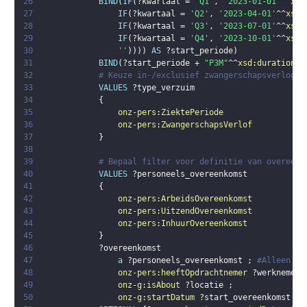
26
BIND
(
IF
(
?kwartaal
 = 
'Q1'
,
'2023-01-01'
^^
xsd
27
IF
(
?kwartaal
 = 
'Q2'
,
'2023-04-01'
^^
xsd
:
28
IF
(
?kwartaal
 = 
'Q3'
,
'2023-07-01'
^^
xsd
:
29
IF
(
?kwartaal
 = 
'Q4'
,
'2023-10-01'
^^
xsd
:
30
''
)
)
)
)
AS
?start_periode
)
31
BIND
(
?start_periode
 + 
"P3M"
^^
xsd
:
duration
 -
32
# Keuze in-/exclusief zwangerschapsverlog
33
VALUES
?type_verzuim
34
{
35
onz-pers
:
ZiektePeriode
36
onz-pers
:
ZwangerschapsVerlof
37
}
38
39
# Bepaal filter voor definitie van overeenk
40
VALUES
?personeels_overeenkomst
41
{
42
onz-pers
:
ArbeidsOvereenkomst
43
onz-pers
:
UitzendOvereenkomst
44
onz-pers
:
InhuurOvereenkomst
45
}
46
?overeenkomst
47
a
?personeels_overeenkomst
;
#Alleen pe
48
onz-pers
:
heeftOpdrachtnemer
?werknemer
49
onz-g
:
isAbout
?locatie
;
50
onz-g
:
startDatum
?start_overeenkomst
.