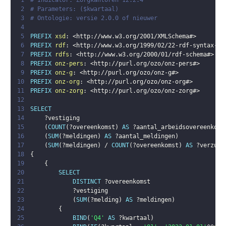
1
# Indicator: Zorgkantoren 12.2.4
2
# Parameters: ($kwartaal)
3
# Ontologie: versie 2.0.0 of nieuwer
4
5
PREFIX
xsd
:
<
http://www.w3.org/2001/XMLSchema#
>
6
PREFIX
rdf
:
<
http://www.w3.org/1999/02/22-rdf-syntax-ns
7
PREFIX
rdfs
:
<
http://www.w3.org/2000/01/rdf-schema#
>
8
PREFIX
onz-pers
:
<
http://purl.org/ozo/onz-pers#
>
9
PREFIX
onz-g
:
<
http://purl.org/ozo/onz-g#
>
10
PREFIX
onz-org
:
<
http://purl.org/ozo/onz-org#
>
11
PREFIX
onz-zorg
:
<
http://purl.org/ozo/onz-zorg#
>
12
13
SELECT
14
?vestiging
15
(
COUNT
(
?overeenkomst
)
AS
?aantal_arbeidsovereenkoms
16
(
SUM
(
?meldingen
)
AS
?aantal_meldingen
)
17
(
SUM
(
?meldingen
)
 / 
COUNT
(
?overeenkomst
)
AS
?verzuim
18
{
19
{
20
SELECT
21
DISTINCT
?overeenkomst
22
?vestiging
23
(
SUM
(
?melding
)
AS
?meldingen
)
24
{
25
BIND
(
'Q4'
AS
?kwartaal
)