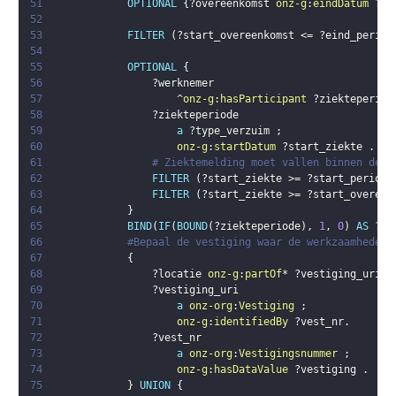
51
OPTIONAL
{
?overeenkomst
onz-g
:
eindDatum
?ei
52
53
FILTER
(
?start_overeenkomst
 <= 
?eind_period
54
55
OPTIONAL
{
56
?werknemer
57
                    ^
onz-g
:
hasParticipant
?ziekteperiod
58
?ziekteperiode
59
a
?type_verzuim
;
60
onz-g
:
startDatum
?start_ziekte
.
61
# Ziektemelding moet vallen binnen de m
62
FILTER
(
?start_ziekte
 >= 
?start_periode
63
FILTER
(
?start_ziekte
 >= 
?start_overeen
64
}
65
BIND
(
IF
(
BOUND
(
?ziekteperiode
)
,
1
,
0
)
AS
?me
66
#Bepaal de vestiging waar de werkzaamheden 
67
{
68
?locatie
onz-g
:
partOf
* 
?vestiging_uri
.
69
?vestiging_uri
70
a
onz-org
:
Vestiging
;
71
onz-g
:
identifiedBy
?vest_nr
.
72
?vest_nr
73
a
onz-org
:
Vestigingsnummer
;
74
onz-g
:
hasDataValue
?vestiging
.
75
}
UNION
{