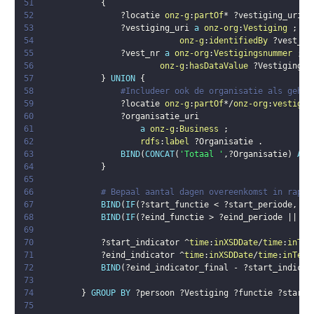
51
{
52
?locatie
onz-g
:
partOf
* 
?vestiging_uri
.
53
?vestiging_uri
a
onz-org
:
Vestiging
;
54
onz-g
:
identifiedBy
?vest_nr
55
?vest_nr
a
onz-org
:
Vestigingsnummer
;
56
onz-g
:
hasDataValue
?Vestiging
.
57
}
UNION
{
58
#Includeer ook de organisatie als gehee
59
?locatie
onz-g
:
partOf
*/
onz-org
:
vestigin
60
?organisatie_uri
61
a
onz-g
:
Business
;
62
rdfs
:
label
?Organisatie
.
63
BIND
(
CONCAT
(
'Totaal '
,
?Organisatie
)
AS
64
}
65
66
# Bepaal aantal dagen overeenkomst in rappo
67
BIND
(
IF
(
?start_functie
 < 
?start_periode
,
?s
68
BIND
(
IF
(
?eind_functie
 > 
?eind_periode
 || !
B
69
70
?start_indicator
 ^
time
:
inXSDDate
/
time
:
inTem
71
?eind_indicator
 ^
time
:
inXSDDate
/
time
:
inTemp
72
BIND
(
?eind_indicator_final
 - 
?start_indicat
73
74
}
GROUP
BY
?persoon
?Vestiging
?functie
?start_
75