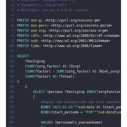
1
# Indicator: Zorgkantoren 1.1
2
# Parameters: ($kwartaal)
3
# Ontologie: versie 2.0.0 of nieuwer
4
5
PREFIX
onz-g
:
<
http://purl.org/ozo/onz-g#
>
6
PREFIX
onz-pers
:
<
http://purl.org/ozo/onz-pers#
>
7
PREFIX
onz-org
:
<
http://purl.org/ozo/onz-org#
>
8
PREFIX
rdfs
:
<
http://www.w3.org/2000/01/rdf-schema#
>
9
PREFIX
xsd
:
<
http://www.w3.org/2001/XMLSchema#
>
10
PREFIX
time
:
<
http://www.w3.org/2006/time#
>
11
12
SELECT
13
?Vestiging
14
(
SUM
(
?zorg_factor
)
AS
?Zorg
)
15
(
SUM
(
?factor
)
 - 
SUM
(
?zorg_factor
)
AS
?Niet_zorg
)
16
(
SUM
(
?factor
)
AS
?Totaal
)
17
{
18
{
19
SELECT
?persoon
?Vestiging
(
MAX
(
?zorgfunctie
)
A
20
{
21
#Bepaal een meetperiode van drie maanden, s
22
BIND
(
"2023-01-01"
^^
xsd
:
date
AS
?start_perio
23
BIND
(
?start_periode
 + 
"P3M"
^^
xsd
:
duration
 -
24
25
VALUES
?personeels_overeenkomst