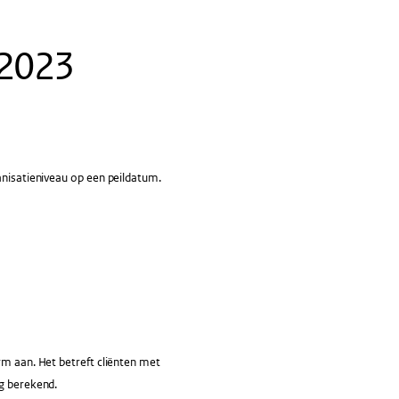
-2023
anisatieniveau op een peildatum.
rm aan. Het betreft cliënten met
ng berekend.