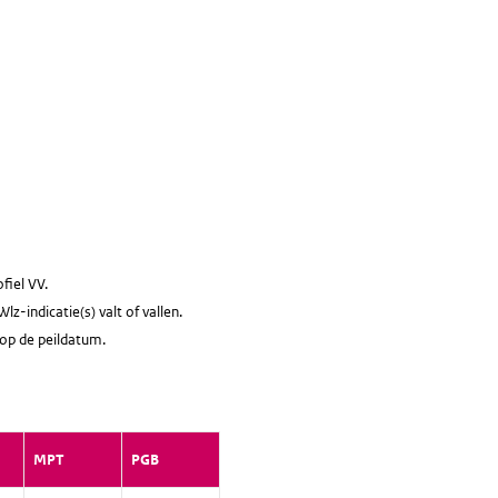
fiel VV.
z-indicatie(s) valt of vallen.
 op de peildatum.
MPT
PGB