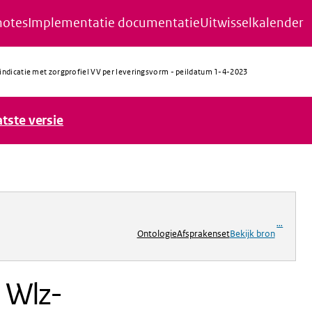
notes
Implementatie documentatie
Uitwisselkalender
-indicatie met zorgprofiel VV per leveringsvorm - peildatum 1-4-2023
atste versie
ng
...
Ontologie
Afsprakenset
Bekijk bron
n Wlz-