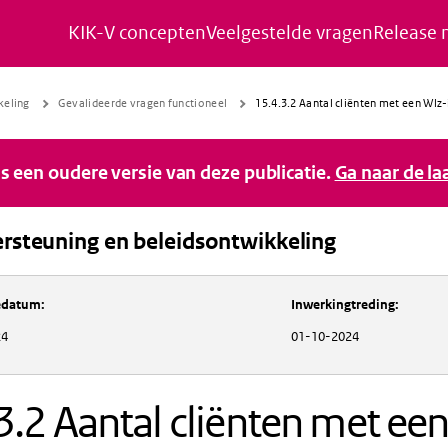
KIK-V concepten
Veelgestelde vragen
Release 
Naar de inhoud gaan
Naar de navigatie gaan
Naar de footer gaan
keling
Gevalideerde vragen functioneel
15.4.3.2 Aantal cliënten met een Wlz
 is een oudere versie van deze publicatie.
Ga naar de la
rsteuning en beleidsontwikkeling
Inkoopondersteuning en beleidsontwikkeli
iedatum
:
Inwerkingtreding
:
24
01-10-2024
3.2 Aantal cliënten met ee