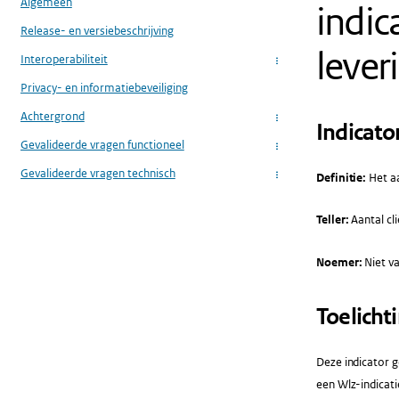
Algemeen
indic
Release- en versiebeschrijving
lever
Interoperabiliteit
...
Privacy- en informatiebeveiliging
Achtergrond
...
Indicato
Gevalideerde vragen functioneel
...
Gevalideerde vragen technisch
Definitie:
Het aa
...
Teller:
Aantal cl
Noemer:
Niet va
Toelicht
Deze indicator g
een Wlz-indicati