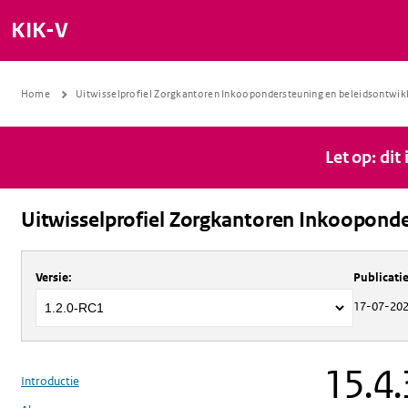
KIK-V
Home
Uitwisselprofiel Zorgkantoren Inkoopondersteuning en beleidsontwik
Let op: dit
Uitwisselprofiel Zorgkantoren Inkooponde
Over
Uitwisselprofiel Zorgkantoren 
Versie
:
Publicat
17-07-20
15.4.
Introductie