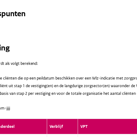
spunten
ing
dt als volgt berekend:
le cliënten die op een peildatum beschikken over een Wlz-indicatie met zorgpro
liënt uit stap 1 de vestiging(en) en de langdurige zorgsector(en) waaronder de Wl
asis van stap 2 per vestiging en voor de totale organisatie het aantal cliënten
m-jjjj
nderdeel
Verblijf
VPT