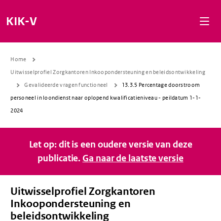
Naar de inhoud gaan
Naar de navigatie gaan
Naar de footer gaan
KIK-V
Home
Uitwisselprofiel Zorgkantoren Inkoopondersteuning en beleidsontwikkeling
Gevalideerde vragen functioneel
13.3.5 Percentage doorstroom
personeel in loondienst naar oplopend kwalificatieniveau - peildatum 1-1-
2024
Let op: dit is een oudere versie van deze
publicatie.
Ga naar de laatste versie
Uitwisselprofiel Zorgkantoren
Inkoopondersteuning en
beleidsontwikkeling