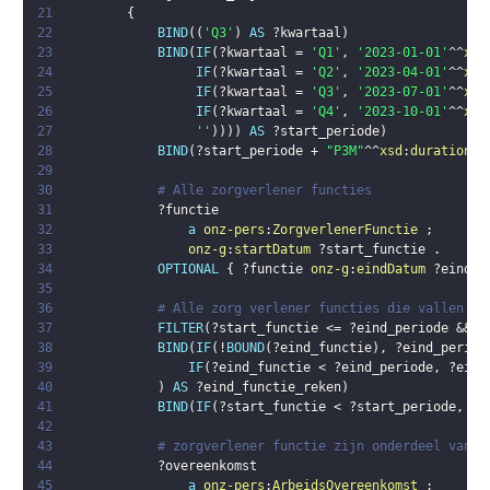
21
{
22
BIND
(
(
'Q3'
)
AS
?kwartaal
)
23
BIND
(
IF
(
?kwartaal
 = 
'Q1'
,
'2023-01-01'
^^
xsd
24
IF
(
?kwartaal
 = 
'Q2'
,
'2023-04-01'
^^
xsd
25
IF
(
?kwartaal
 = 
'Q3'
,
'2023-07-01'
^^
xsd
26
IF
(
?kwartaal
 = 
'Q4'
,
'2023-10-01'
^^
xsd
27
''
)
)
)
)
AS
?start_periode
)
28
BIND
(
?start_periode
 + 
"P3M"
^^
xsd
:
duration
 -
29
30
# Alle zorgverlener functies
31
?functie
32
a
onz-pers
:
ZorgverlenerFunctie
;
33
onz-g
:
startDatum
?start_functie
.
34
OPTIONAL
{
?functie
onz-g
:
eindDatum
?eind_f
35
36
# Alle zorg verlener functies die vallen bi
37
FILTER
(
?start_functie
 <= 
?eind_periode
 && 
(
38
BIND
(
IF
(
!
BOUND
(
?eind_functie
)
,
?eind_period
39
IF
(
?eind_functie
 < 
?eind_periode
,
?eind
40
)
AS
?eind_functie_reken
)
41
BIND
(
IF
(
?start_functie
 < 
?start_periode
,
?s
42
43
# zorgverlener functie zijn onderdeel van e
44
?overeenkomst
45
a
onz-pers
:
ArbeidsOvereenkomst
;