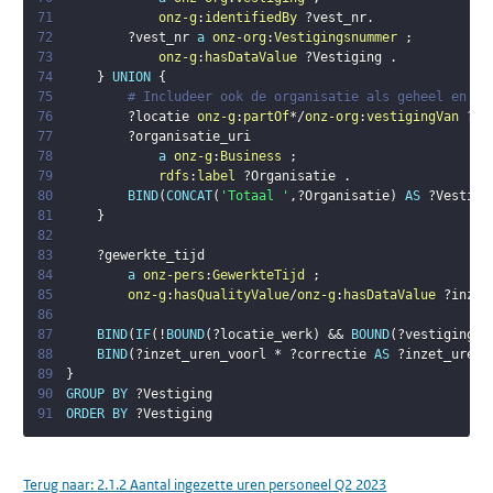
71
onz-g
:
identifiedBy
?vest_nr
.
72
?vest_nr
a
onz-org
:
Vestigingsnummer
;
73
onz-g
:
hasDataValue
?Vestiging
.
74
}
UNION
{
75
# Includeer ook de organisatie als geheel en la
76
?locatie
onz-g
:
partOf
*/
onz-org
:
vestigingVan
?or
77
?organisatie_uri
78
a
onz-g
:
Business
;
79
rdfs
:
label
?Organisatie
.
80
BIND
(
CONCAT
(
'Totaal '
,
?Organisatie
)
AS
?Vestigi
81
}
82
83
?gewerkte_tijd
84
a
onz-pers
:
GewerkteTijd
;
85
onz-g
:
hasQualityValue
/
onz-g
:
hasDataValue
?inzet
86
87
BIND
(
IF
(
!
BOUND
(
?locatie_werk
)
 && 
BOUND
(
?vestiging_u
88
BIND
(
?inzet_uren_voorl
 * 
?correctie
AS
?inzet_uren
)
89
}
90
GROUP
BY
?Vestiging
91
ORDER
BY
?Vestiging
Terug naar:
2.1.2 Aantal ingezette uren personeel Q2 2023