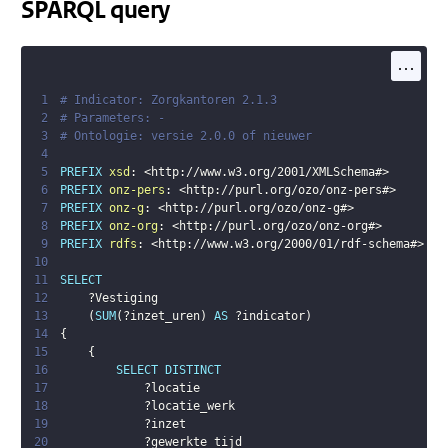
SPARQL query
...
1
# Indicator: Zorgkantoren 2.1.3
2
# Parameters: -
3
# Ontologie: versie 2.0.0 of nieuwer
4
5
PREFIX
xsd
:
<
http://www.w3.org/2001/XMLSchema#
>
6
PREFIX
onz-pers
:
<
http://purl.org/ozo/onz-pers#
>
7
PREFIX
onz-g
:
<
http://purl.org/ozo/onz-g#
>
8
PREFIX
onz-org
:
<
http://purl.org/ozo/onz-org#
>
9
PREFIX
rdfs
:
<
http://www.w3.org/2000/01/rdf-schema#
>
10
11
SELECT
12
?Vestiging
13
(
SUM
(
?inzet_uren
)
AS
?indicator
)
14
{
15
{
16
SELECT
DISTINCT
17
?locatie
18
?locatie_werk
19
?inzet
20
?gewerkte_tijd