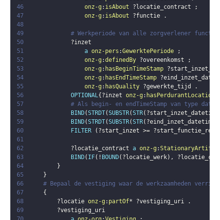
46
onz-g
:
isAbout
?locatie_contract
;
47
onz-g
:
isAbout
?functie
.
48
49
# Werkperiode van alle zorgverlener functie
50
?inzet
51
a
onz-pers
:
GewerktePeriode
;
52
onz-g
:
definedBy
?overeenkomst
;
53
onz-g
:
hasBeginTimeStamp
?start_inzet_da
54
onz-g
:
hasEndTimeStamp
?eind_inzet_datet
55
onz-g
:
hasQuality
?gewerkte_tijd
.
56
OPTIONAL
{
?inzet
onz-g
:
hasPerdurantLocation
57
# Als begin- en endTimeStamp van type dateT
58
BIND
(
STRDT
(
SUBSTR
(
STR
(
?start_inzet_datetime
59
BIND
(
STRDT
(
SUBSTR
(
STR
(
?eind_inzet_datetime
)
60
FILTER
(
?start_inzet
 >= 
?start_functie_reke
61
62
?locatie_contract
a
onz-g
:
StationaryArtifac
63
BIND
(
IF
(
!
BOUND
(
?locatie_werk
)
,
?locatie_con
64
}
65
}
66
# Bepaal de vestiging waar de werkzaamheden verrich
67
{
68
?locatie
onz-g
:
partOf
* 
?vestiging_uri
.
69
?vestiging_uri
70
a
onz-org
:
Vestiging
;