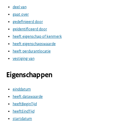
deel van
gaat over
gedefinieerd door
geïdentificeerd door
heeft eigenschap of kenmerk
heeft eigenschapswaarde
heeft perdurantlocatie
vestiging van
Eigenschappen
einddatum
heeft datawaarde
heeftBeginTijd
heeftEindTijd
startdatum